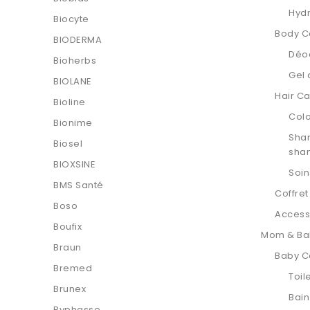
Hydr
Biocyte
Body C
BIODERMA
Déo
Bioherbs
Gel
BIOLANE
Hair C
Bioline
Col
Bionime
Sha
Biosel
sha
BIOXSINE
Soi
BMS Santé
Coffre
Boso
Access
Boufix
Mom & Ba
Braun
Baby C
Bremed
Toil
Brunex
Bai
Byphasse