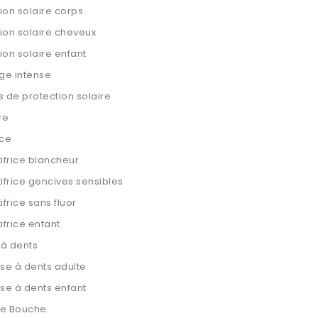
ion solaire corps
ion solaire cheveux
ion solaire enfant
ge intense
s de protection solaire
re
ice
ifrice blancheur
ifrice gencives sensibles
ifrice sans fluor
ifrice enfant
 à dents
se à dents adulte
se à dents enfant
de Bouche