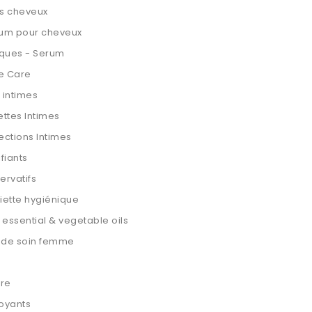
s cheveux
fum pour cheveux
ques - Serum
te Care
 intimes
ettes Intimes
ections Intimes
ifiants
ervatifs
iette hygiénique
 essential & vegetable oils
t de soin femme
are
oyants