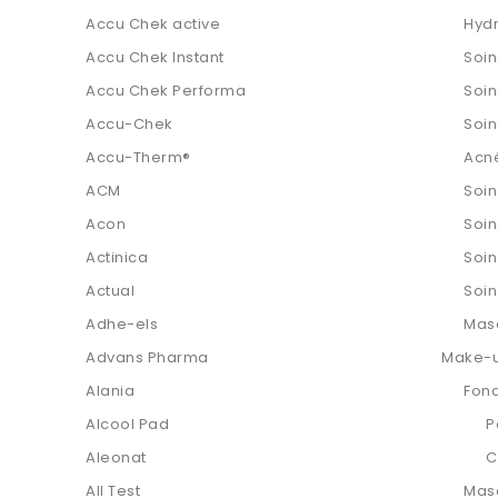
Accu Chek active
Hydr
Accu Chek Instant
Soin
Accu Chek Performa
Soin
Accu-Chek
Soin
Accu-Therm®
Acné
ACM
Soin
Acon
Soin
Actinica
Soin
Actual
Soin
Adhe-els
Mas
Advans Pharma
Make-
Alania
Fond
Alcool Pad
P
Aleonat
C
All Test
Masc