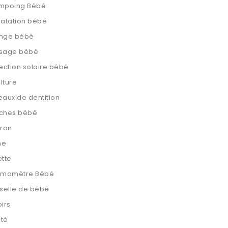
mpoing Bébé
atation bébé
nge bébé
sage bébé
ection solaire bébé
lture
aux de dentition
ches bébé
eron
ne
tte
rmomètre Bébé
selle de bébé
irs
ité