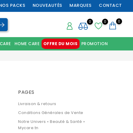
NOS PACKS
NOUVEAUTÉS
MARQUES
CONTACT
0
0
0
 CARE
HOME CARE
OFFRE DU MOIS
PROMOTION
Chaussures orthopédiques professionnelles
PAGES
Livraison & retours
Conditions Générales de Vente
Notre Univers « Beauté & Santé »
Mycare.tn