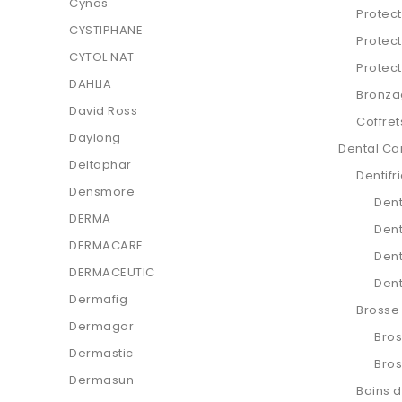
Cynos
Protect
CYSTIPHANE
Protect
CYTOL NAT
Protect
DAHLIA
Bronza
David Ross
Coffret
Daylong
Dental Ca
Deltaphar
Dentifr
Densmore
Dent
DERMA
Dent
DERMACARE
Dent
DERMACEUTIC
Dent
Dermafig
Brosse
Dermagor
Bros
Dermastic
Bros
Dermasun
Bains 