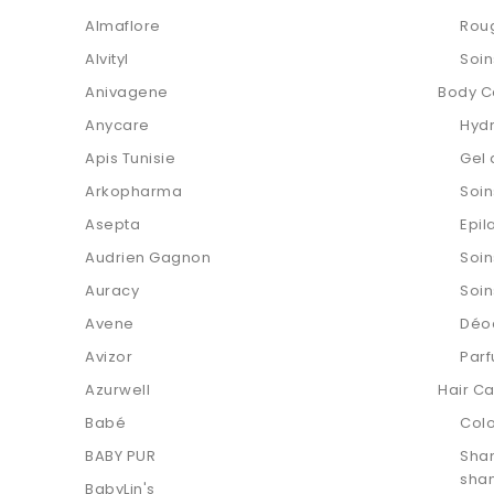
Almaflore
Roug
Alvityl
Soin
Anivagene
Body C
Anycare
Hydr
Apis Tunisie
Gel
Arkopharma
Soin
Asepta
Epil
Audrien Gagnon
Soin
Auracy
Soin
Avene
Déo
Avizor
Par
Azurwell
Hair C
Babé
Colo
BABY PUR
Sha
sha
BabyLin's