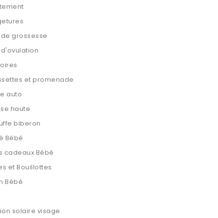
itement
getures
 de grossesse
 d'ovulation
oires
ssettes et promenade
e auto
se haute
ffe biberon
té Bébé
ts cadeaux Bébé
s et Bouillottes
on Bébé
ion solaire visage