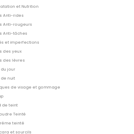
atation et Nutrition
s Anti-rides
s Anti-rougeurs
s Anti-tâches
s et imperfections
s des yeux
s des lèvres
 du jour
 de nuit
ques de visage et gommage
up
 de teint
oudre Teinté
réme teinté
ara et sourcils