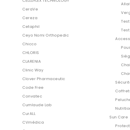
CELLUFLEX TECHNOLOGY
Alla
CeraVe
Ver
Cereza
Test
Cetaphil
Test
Ceyo Nomi Orthopedic
Access
Chicco
Pou
CHLORIS
Sièg
CLARENIA
Chai
Clinic Way
Chau
Clover Pharmaceutic
Sécuri
Code Free
Coffre
Convatec
Peluche
Cumlaude Lab
Nutriti
CurALL
Sun Care
CVmédica
Protect