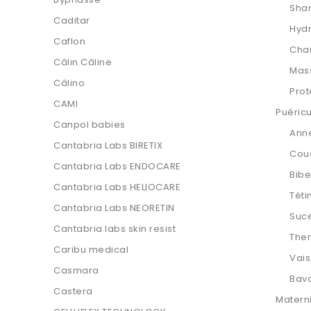
Sha
Caditar
Hydr
Caflon
Cha
Câlin Câline
Mas
Câlino
Prot
CAMI
Puéricu
Canpol babies
Anne
Cantabria Labs BIRETIX
Cou
Cantabria Labs ENDOCARE
Bib
Cantabria Labs HELIOCARE
Téti
Cantabria Labs NEORETIN
Suce
Cantabria labs skin resist
The
Caribu medical
Vais
Casmara
Bavo
Castera
Matern