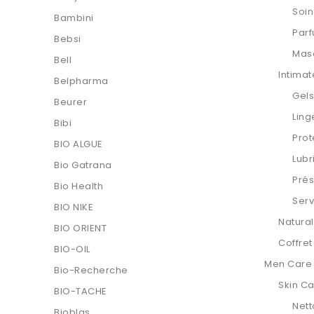
Soin
Bambini
Par
Bebsi
Mas
Bell
Intima
Belpharma
Gels
Beurer
Ling
Bibi
Prot
BIO ALGUE
Lubr
Bio Gatrana
Prés
Bio Health
Serv
BIO NIKE
Natural
BIO ORIENT
Coffre
BIO-OIL
Men Care
Bio-Recherche
Skin C
BIO-TACHE
Nett
Bioblas