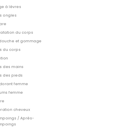
e à lèvres
s ongles
are
atation du corps
 douche et gommage
s du corps
ation
s des mains
s des pieds
dorant femme
fums femme
are
ration cheveux
mpoings / Après-
mpoings