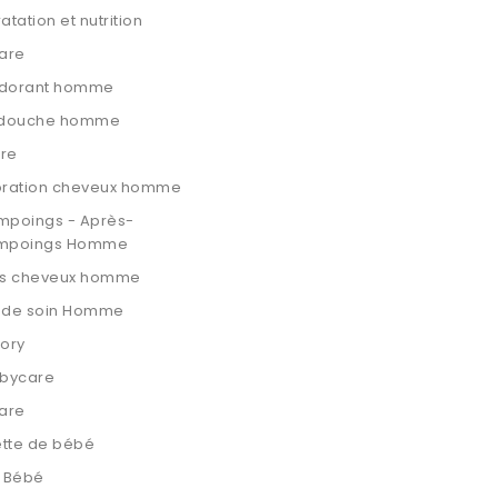
atation et nutrition
are
dorant homme
 douche homme
are
oration cheveux homme
mpoings - Après-
mpoings Homme
ns cheveux homme
t de soin Homme
ory
bycare
are
ette de bébé
n Bébé