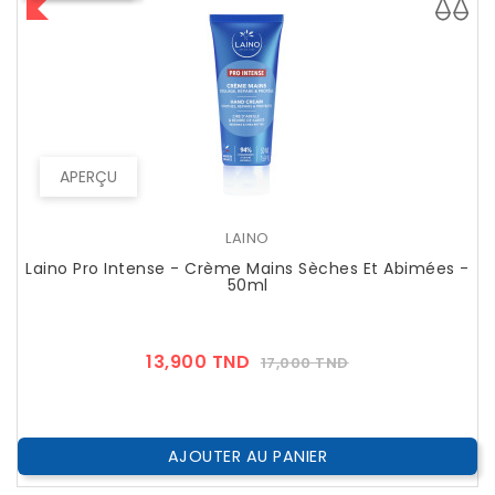
APERÇU
LAINO
Laino Pro Intense - Crème Mains Sèches Et Abimées -
50ml
Prix
Prix
13,900 TND
17,000 TND
??
Public
AJOUTER AU PANIER