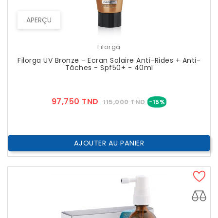
APERÇU
Filorga
Filorga UV Bronze - Ecran Solaire Anti-Rides + Anti-
Tâches - Spf50+ - 40ml
Prix
Prix
97,750 TND
115,000 TND
-15%
??
Public
AJOUTER AU PANIER