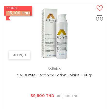
PROMO !
-15,100 TND
APERÇU
Actinica
GALDERMA - Actinica Lotion Solaire - 80gr
Prix
Prix
89,900 TND
105,000 TND
??
Public