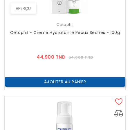
APERÇU
Cetaphil
Cetaphil - Crème Hydratante Peaux Sèches - 100g
Prix
Prix
44,900 TND
54,000 TND
??
Public
AJOUTER AU PANIER