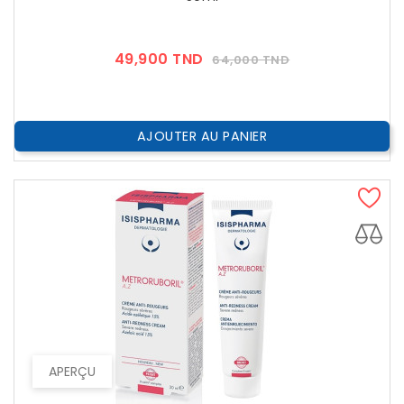
Prix
Prix
49,900 TND
64,000 TND
??
Public
AJOUTER AU PANIER
APERÇU