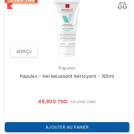
APERÇU
Papulex
Papulex - Gel Moussant Nettoyant - 150ml
Prix
Prix
49,900 TND
55,000 TND
??
Public
AJOUTER AU PANIER