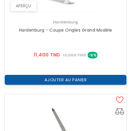
APERÇU
Hardenburg
Hardenburg - Coupe Ongles Grand Modèle
Prix
Prix
11,400 TND
12,000 TND
-5%
??
Public
AJOUTER AU PANIER