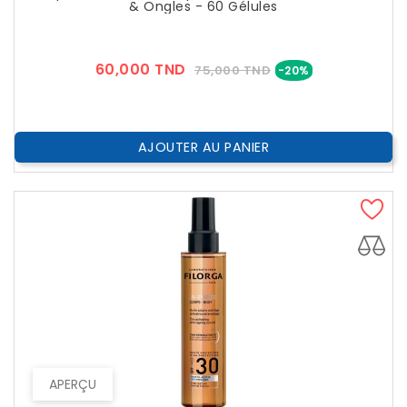
& Ongles - 60 Gélules
Prix
Prix
60,000 TND
75,000 TND
-20%
??
Public
AJOUTER AU PANIER
APERÇU