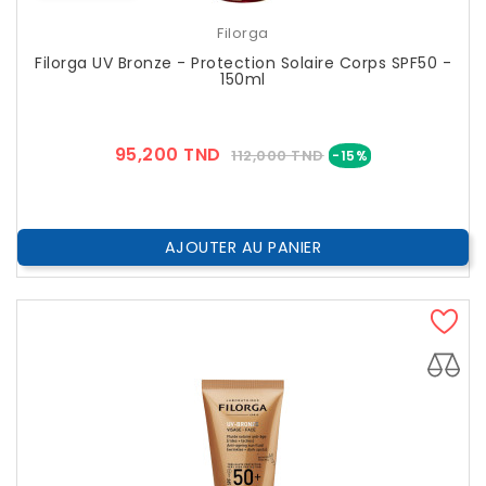
Filorga
Filorga UV Bronze - Protection Solaire Corps SPF50 -
150ml
Prix
Prix
95,200 TND
112,000 TND
-15%
??
Public
AJOUTER AU PANIER