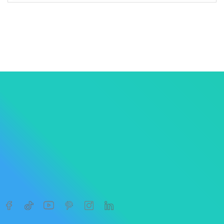
1
2
3
…
72




