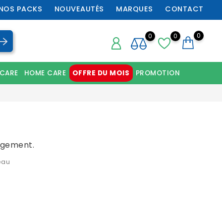
NOS PACKS
NOUVEAUTÉS
MARQUES
CONTACT
0
0
0
 CARE
HOME CARE
OFFRE DU MOIS
PROMOTION
Chaussures orthopédiques professionnelles
ngement.
eau