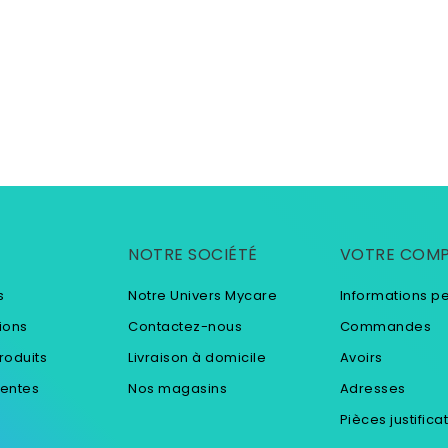
NOTRE SOCIÉTÉ
VOTRE COM
s
Notre Univers Mycare
Informations p
ions
Contactez-nous
Commandes
roduits
Livraison à domicile
Avoirs
ventes
Nos magasins
Adresses
Pièces justifica