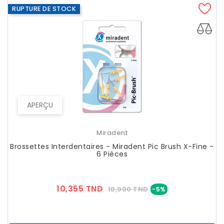
RUPTURE DE STOCK
APERÇU
Miradent
Brossettes Interdentaires - Miradent Pic Brush X-Fine -
6 Pièces
Prix
Prix
10,355 TND
10,900 TND
-5%
??
Public