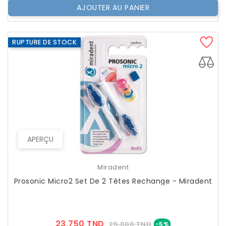
AJOUTER AU PANIER
RUPTURE DE STOCK
APERÇU
Miradent
Prosonic Micro2 Set De 2 Têtes Rechange - Miradent
Prix
Prix
23,750 TND
25,000 TND
-5%