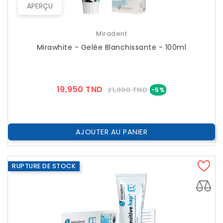
APERÇU
Miradent
Mirawhite - Gelée Blanchissante - 100ml
Prix
Prix
19,950 TND
21,000 TND
-5%
??
Public
AJOUTER AU PANIER
RUPTURE DE STOCK