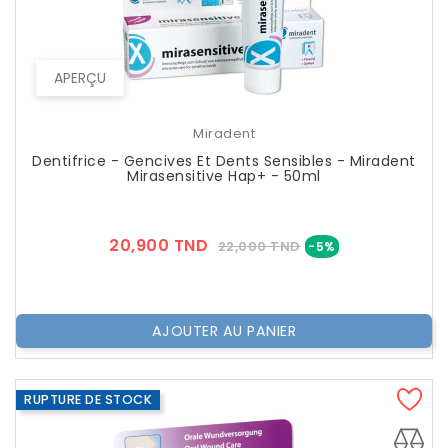
APERÇU
Miradent
Dentifrice - Gencives Et Dents Sensibles - Miradent
Mirasensitive Hap+ - 50ml
Prix
Prix
20,900 TND
22,000 TND
-5%
??
Public
AJOUTER AU PANIER
RUPTURE DE STOCK