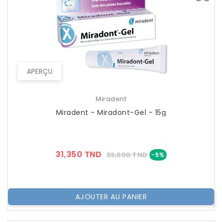
APERÇU
Miradent
Miradent - Miradont-Gel - 15g
Prix
Prix
31,350 TND
33,000 TND
-5%
??
Public
AJOUTER AU PANIER