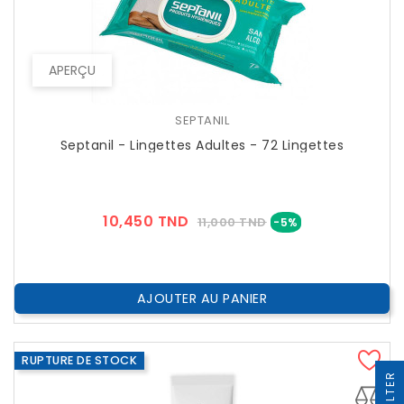
APERÇU
SEPTANIL
Septanil - Lingettes Adultes - 72 Lingettes
Prix
Prix
10,450 TND
11,000 TND
-5%
??
Public
AJOUTER AU PANIER
RUPTURE DE STOCK
R