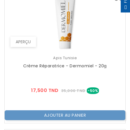
F
I
L
T
E
APERÇU
Apis Tunisie
Crème Réparatrice - Dermomiel - 20g
Prix
Prix
17,500 TND
35,000 TND
-50%
??
Public
AJOUTER AU PANIER