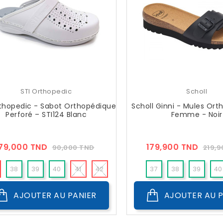
STI Orthopedic
Scholl
rthopedic - Sabot Orthopédique
Scholl Ginni - Mules Or
Perforé – STI124 Blanc
Femme - Noir
Prix
Prix
Prix
79,000 TND
179,900 TND
90,000 TND
219,
??
??
Public
Publi
38
39
40
41
42
37
38
39
40
43
44
45
36
AJOUTER AU PANIER
AJOUTER AU P