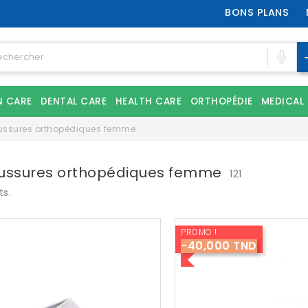
BONS PLANS
N CARE
DENTAL CARE
HEALTH CARE
ORTHOPÉDIE
MEDICAL
ssures orthopédiques femme
ussures orthopédiques femme
121
ts.
PROMO !
-40,000 TND