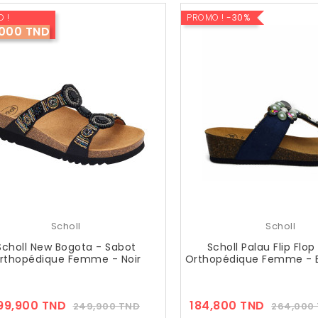
 !
PROMO !
-30%
,000 TND
Scholl
Scholl
Scholl New Bogota - Sabot
Scholl Palau Flip Flo
rthopédique Femme - Noir
Orthopédique Femme - B
Prix
Prix
Prix
99,900 TND
184,800 TND
249,900 TND
264,000