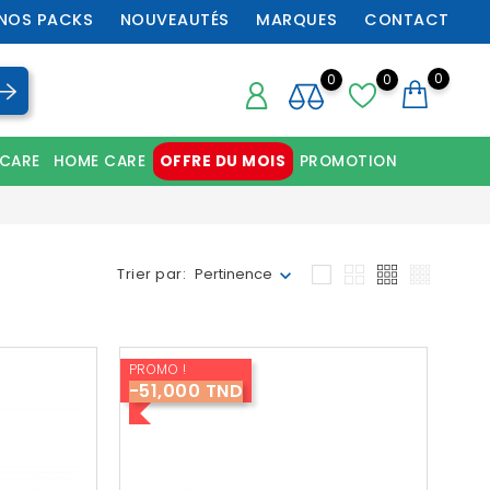
NOS PACKS
NOUVEAUTÉS
MARQUES
CONTACT
0
0
0
 CARE
HOME CARE
OFFRE DU MOIS
PROMOTION
Chaussures orthopédiques professionnelles
Trier par:
Pertinence
PROMO !
-51,000 TND