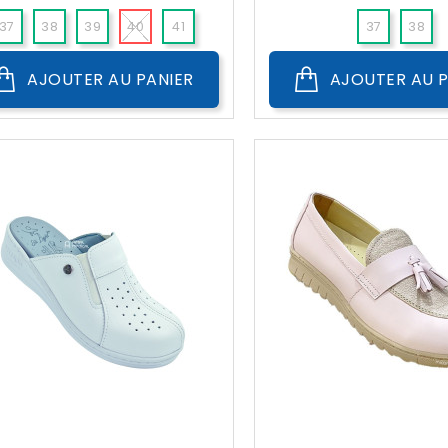
??
??
Public
Public
37
38
39
40
41
37
38
AJOUTER AU PANIER
AJOUTER AU P