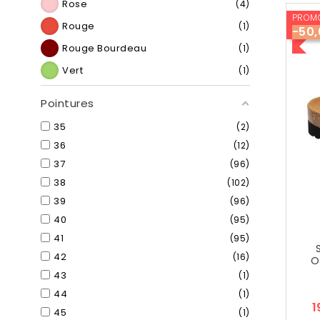
Rose
4
PROMO
Rouge
1
-50
Rouge Bourdeau
1
Vert
1
Pointures
35
2
36
12
37
96
38
102
39
96
40
95
41
95
42
16
O
43
1
44
1
1
45
1