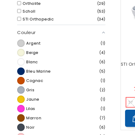
Ortholite
29
Scholl
53
STI Orthopedic
34
Couleur
Argent
1
Beige
4
Blanc
6
STI O
Bleu Marine
5
Cognac
1
Gris
2
Jaune
1
37
Lilas
1
Marron
7
Noir
6