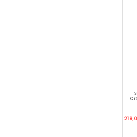
S
Or
219,