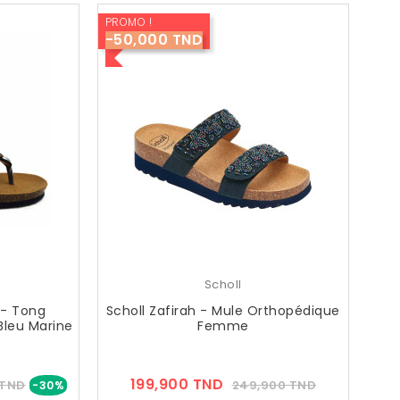
PROMO !
-50,000 TND
Scholl
p - Tong
Scholl Zafirah - Mule Orthopédique
leu Marine
Femme
Prix
Prix
Prix
199,900 TND
 TND
249,900 TND
-30%