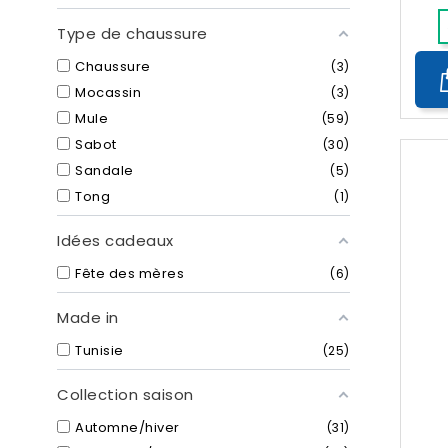
Type de chaussure
Chaussure
3
Mocassin
3
Mule
59
Sabot
30
Sandale
5
Tong
1
Idées cadeaux
Fête des mères
6
Made in
Tunisie
25
Collection saison
Automne/hiver
31