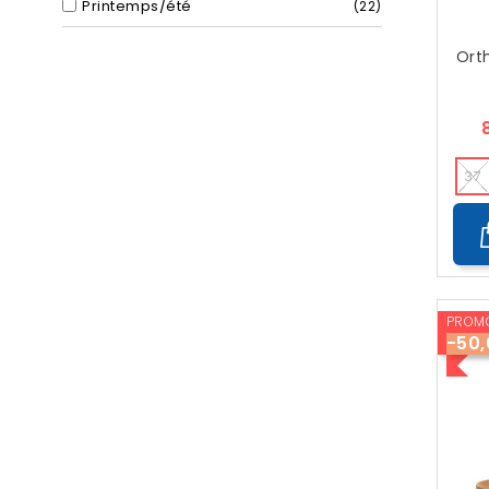
Printemps/été
22
Ort
37
PROMO
-50