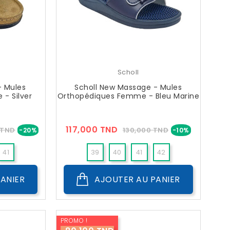
Scholl
- Mules
Scholl New Massage - Mules
- Silver
Orthopédiques Femme - Bleu Marine
Prix
Prix
Prix
117,000 TND
 TND
130,000 TND
-20%
-10%
??
Public
41
39
40
41
42
ANIER
AJOUTER AU PANIER
PROMO !