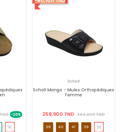
-80,100 TND
Scholl
hopédiques
Scholl Mango - Mules Orthopédiques
num
Femme
Prix
Prix
Prix
259,900 TND
 TND
340,000 TND
-20%
??
Public
38
40
41
39
41
39