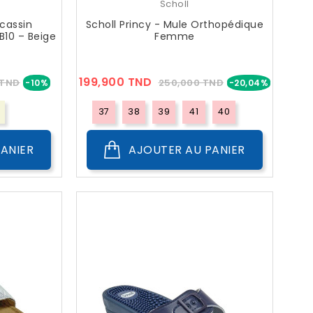
Scholl
cassin
Scholl Princy - Mule Orthopédique
10 – Beige
Femme
Prix
Prix
Prix
199,900 TND
 TND
250,000 TND
-10%
-20,04%
??
Public
37
38
39
41
40
ANIER
AJOUTER AU PANIER