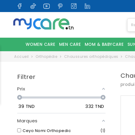
WOMEN CARE
MEN CARE
MOM & BABYCARE
SU
Accueil
Orthopédie
Chaussures orthopédiques
Chau
Cha
Filtrer
produi
Prix
39
TND
332
TND
Marques
Ceyo Nomi Orthopedic
1