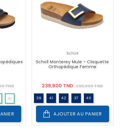
Scholl
thopédiques
Scholl Monterey Mule - Claquette
Orthopédique Femme
Prix
Prix
Prix
239,900 TND
900 TND
290,900 TND
??
c
Public
39
41
42
37
40
41
ANIER
AJOUTER AU PANIER