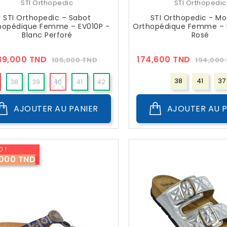
STI Orthopedic
STI Orthopedic
STI Orthopedic – Sabot
STI Orthopedic - Mo
hopédique Femme – EV010P -
Orthopédique Femme – B
Blanc Perforé
Rosé
Prix
Prix
Prix
89,000 TND
174,600 TND
105,000 TND
194,000
??
??
Public
Public
38
41
37
38
39
40
41
42
36
AJOUTER AU PANIER
AJOUTER AU P
 !
,000 TND