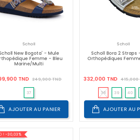
Scholl
Scholl
Scholl New Bogota' - Mule
Scholl Bora 2 Straps 
rthopédique Femme - Bleu
Orthopédiques Femme 
Marine/multi
Prix
Prix
Prix
99,900 TND
332,000 TND
249,900 TND
415,000
??
??
Public
Public
37
38
39
40
AJOUTER AU PANIER
AJOUTER AU P
O !
-30,03%