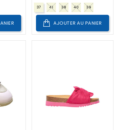
??
Public
37
41
38
40
39
ANIER
AJOUTER AU PANIER