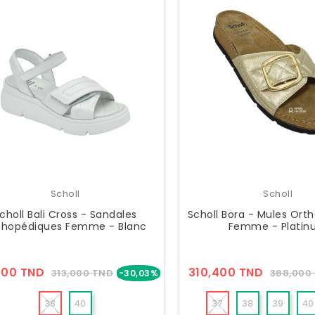
Scholl
Scholl
choll Bali Cross - Sandales
Scholl Bora - Mules Ort
thopédiques Femme - Blanc
Femme - Plati
Prix
Prix
Prix
000 TND
310,400 TND
313,000 TND
388,000
-30,03%
??
??
Public
Public
38
40
37
38
39
40