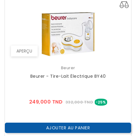
APERÇU
Beurer
Beurer - Tire-Lait Électrique BY40
Prix
Prix
249,000 TND
332,000 TND
-25%
??
Public
AJOUTER AU PANIER