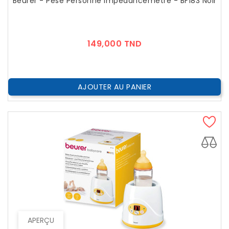
Beurer - Pèse Personne Impédancemètre - BF183 Noir
Prix
149,000 TND
AJOUTER AU PANIER
APERÇU