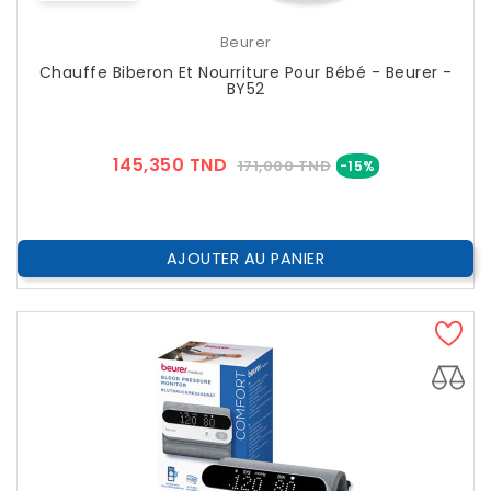
Beurer
Chauffe Biberon Et Nourriture Pour Bébé - Beurer -
BY52
Prix
Prix
145,350 TND
171,000 TND
-15%
??
Public
AJOUTER AU PANIER