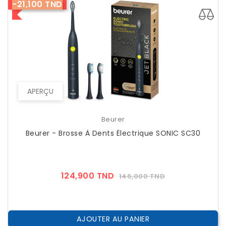
-21,100 TND
APERÇU
Beurer
Beurer - Brosse À Dents Électrique SONIC SC30
Prix
Prix
124,900 TND
146,000 TND
??
Public
AJOUTER AU PANIER