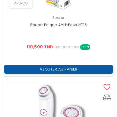
APERÇU
Beurer
Beurer Peigne Anti-Poux HT15
Prix
Prix
110,500 TND
130,000 TND
-15%
??
Public
AJOUTER AU PANIER