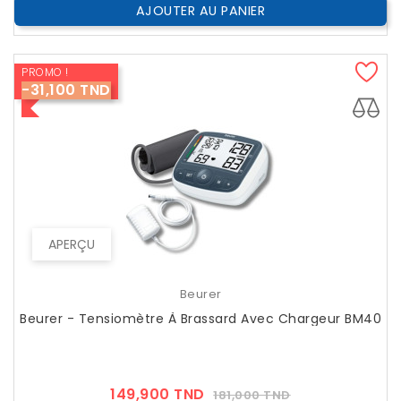
AJOUTER AU PANIER
PROMO !
-31,100 TND
APERÇU
Beurer
Beurer - Tensiomètre À Brassard Avec Chargeur BM40
Prix
Prix
149,900 TND
181,000 TND