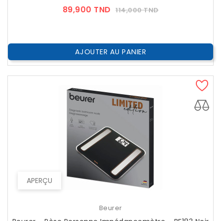
Prix
Prix
89,900 TND
114,000 TND
??
Public
AJOUTER AU PANIER
APERÇU
Beurer