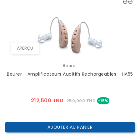
APERÇU
Beurer
Beurer - Amplificateurs Auditifs Rechargeables - HA55
Prix
Prix
212,500 TND
250,000 TND
-15%
??
Public
AJOUTER AU PANIER