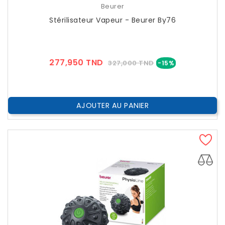
Beurer
Stérilisateur Vapeur - Beurer By76
Prix
Prix
277,950 TND
327,000 TND
-15%
??
Public
AJOUTER AU PANIER