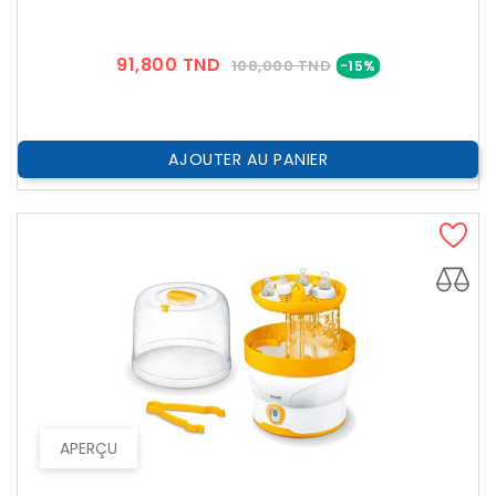
Prix
Prix
91,800 TND
108,000 TND
-15%
??
Public
AJOUTER AU PANIER
APERÇU