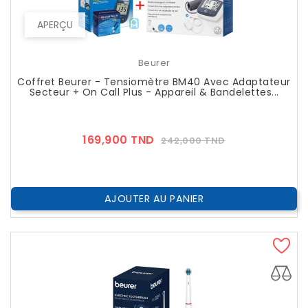
APERÇU
Beurer
Coffret Beurer - Tensiomètre BM40 Avec Adaptateur
Secteur + On Call Plus - Appareil & Bandelettes...
Prix
Prix
169,900 TND
242,000 TND
??
Public
AJOUTER AU PANIER