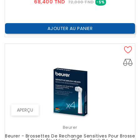
Prix
Prix
68,400 TND
72,000 TND
-5%
??
Public
AJOUTER AU PANIER
APERÇU
Beurer
Beurer - Brossettes De Rechange Sensitives Pour Brosse