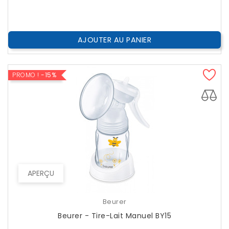
??
Public
AJOUTER AU PANIER
PROMO !
-15%
APERÇU
Beurer
Beurer - Tire-Lait Manuel BY15