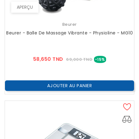
APERÇU
Beurer
Beurer - Balle De Massage Vibrante - Physioline - MG10
Prix
Prix
58,650 TND
69,000 TND
-15%
??
Public
AJOUTER AU PANIER