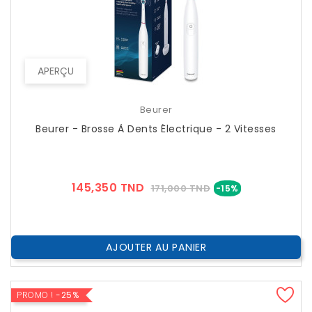
APERÇU
Beurer
Beurer - Brosse À Dents Électrique - 2 Vitesses
Prix
Prix
145,350 TND
171,000 TND
-15%
??
Public
AJOUTER AU PANIER
PROMO !
-25%