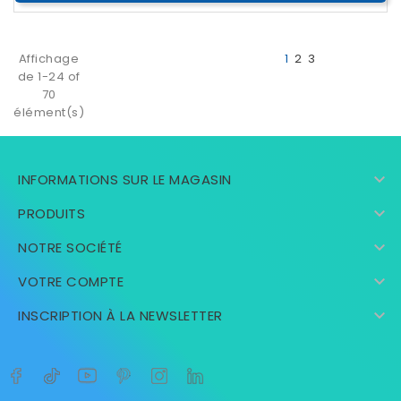
Affichage
1
2
3
de 1-24 of
70
élément(s)

INFORMATIONS SUR LE MAGASIN

PRODUITS

NOTRE SOCIÉTÉ

VOTRE COMPTE

INSCRIPTION À LA NEWSLETTER