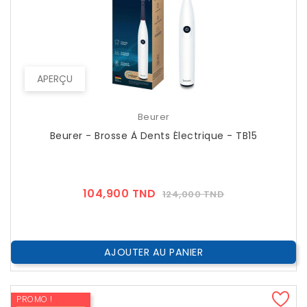
APERÇU
Beurer
Beurer - Brosse À Dents Électrique - TB15
Prix
Prix
104,900 TND
124,000 TND
??
Public
AJOUTER AU PANIER
PROMO !