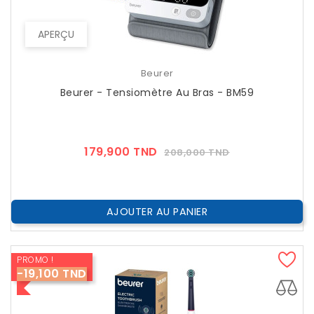
APERÇU
Beurer
Beurer - Tensiomètre Au Bras - BM59
Prix
Prix
179,900 TND
208,000 TND
??
Public
AJOUTER AU PANIER
PROMO !
-19,100 TND