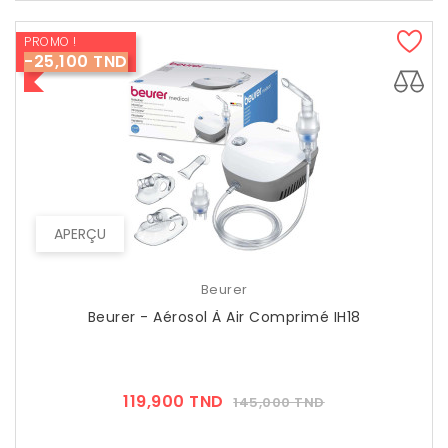
PROMO !
-25,100 TND
APERÇU
Beurer
Beurer - Aérosol À Air Comprimé IH18
Prix
Prix
119,900 TND
145,000 TND
??
Public