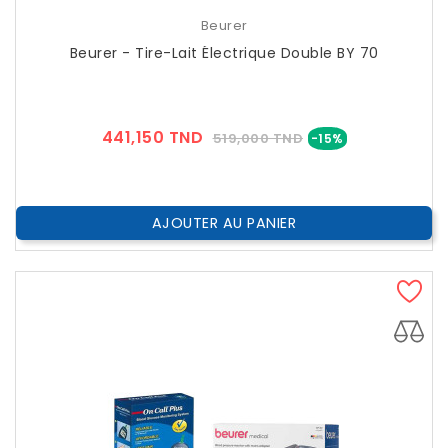
Beurer
Beurer - Tire-Lait Électrique Double BY 70
Prix
Prix
441,150 TND
519,000 TND
-15%
??
Public
AJOUTER AU PANIER