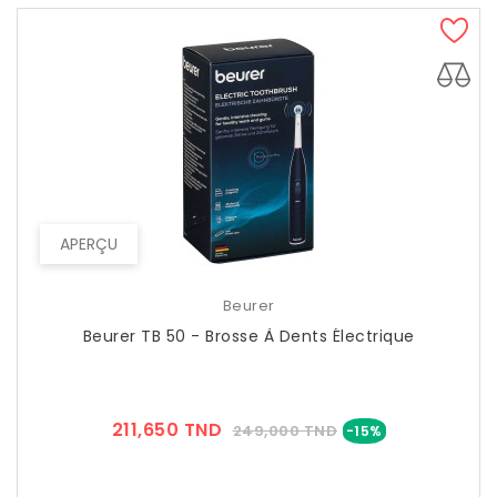
APERÇU
Beurer
Beurer TB 50 - Brosse À Dents Électrique
Prix
Prix
211,650 TND
249,000 TND
-15%
??
Public