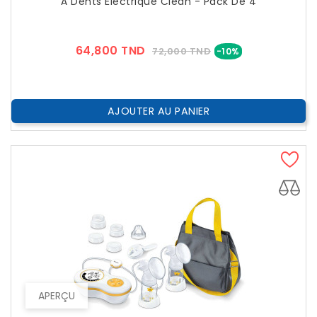
À Dents Électrique Clean - Pack De 4
Prix
Prix
64,800 TND
72,000 TND
-10%
??
Public
AJOUTER AU PANIER
APERÇU