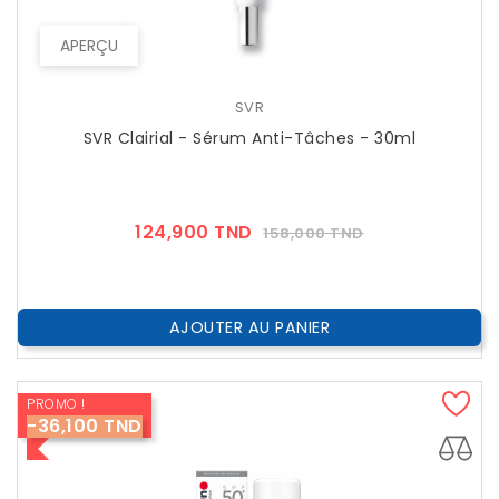
APERÇU
SVR
SVR Clairial - Sérum Anti-Tâches - 30ml
Prix
Prix
124,900 TND
158,000 TND
??
Public
AJOUTER AU PANIER
PROMO !
-36,100 TND