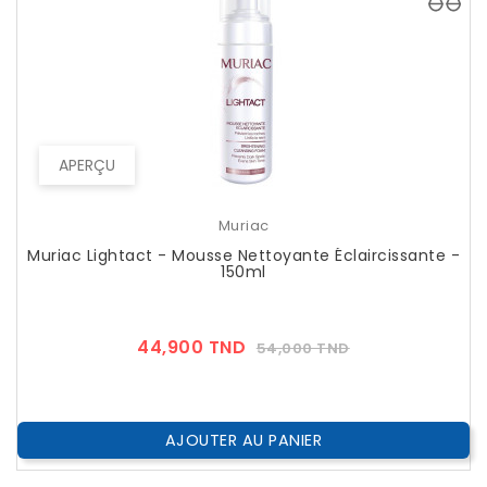
APERÇU
Muriac
Muriac Lightact - Mousse Nettoyante Éclaircissante -
150ml
Prix
Prix
44,900 TND
54,000 TND
??
Public
AJOUTER AU PANIER