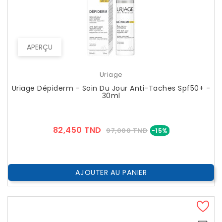
APERÇU
Uriage
Uriage Dépiderm - Soin Du Jour Anti-Taches Spf50+ -
30ml
Prix
Prix
82,450 TND
97,000 TND
-15%
??
Public
AJOUTER AU PANIER