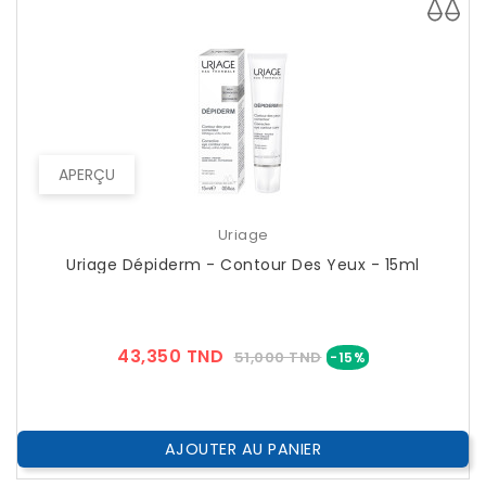
APERÇU
Uriage
Uriage Dépiderm - Contour Des Yeux - 15ml
Prix
Prix
43,350 TND
51,000 TND
-15%
??
Public
AJOUTER AU PANIER