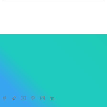
1
2
3
…
9




