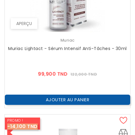
APERÇU
Muriac
Muriac Lightact - Sérum Intensif Anti-Tâches - 30ml
Prix
Prix
99,900 TND
122,000 TND
??
Public
AJOUTER AU PANIER
PROMO !
-14,100 TND