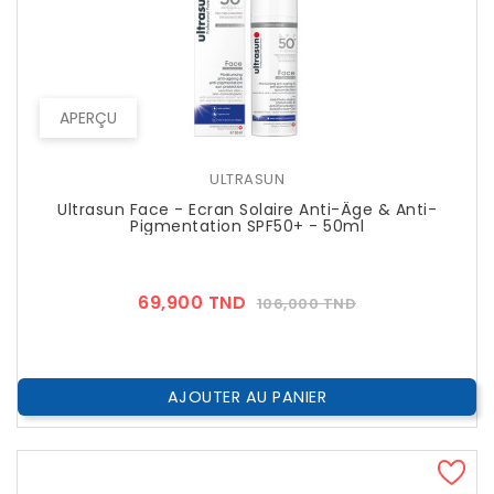
APERÇU
ULTRASUN
Ultrasun Face - Ecran Solaire Anti-Âge & Anti-
Pigmentation SPF50+ - 50ml
Prix
Prix
69,900 TND
106,000 TND
??
Public
AJOUTER AU PANIER