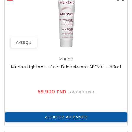
APERÇU
Muriac
Muriac Lightact - Soin Éclaircissant SPF50+ - 50ml
Prix
Prix
59,900 TND
74,000 TND
??
Public
AJOUTER AU PANIER