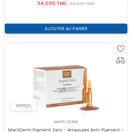
Prix
Prix
54,000 TND
90,000 TND
??
Public
AJOUTER AU PANIER
APERÇU
MARTI DERM
MartiDerm Pigment Zero - Ampoules Anti-Pigment -