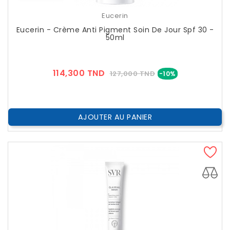
Eucerin
Eucerin - Crème Anti Pigment Soin De Jour Spf 30 -
50ml
Prix
Prix
114,300 TND
127,000 TND
-10%
??
Public
AJOUTER AU PANIER