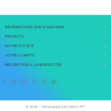

INFORMATIONS SUR LE MAGASIN

PRODUITS

NOTRE SOCIÉTÉ

VOTRE COMPTE

INSCRIPTION À LA NEWSLETTER
© 2026 - Développé par Helios IT™