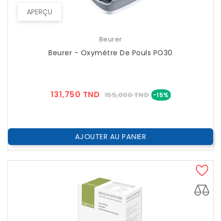
APERÇU
Beurer
Beurer - Oxymètre De Pouls PO30
Prix
Prix
131,750 TND
155,000 TND
-15%
??
Public
AJOUTER AU PANIER