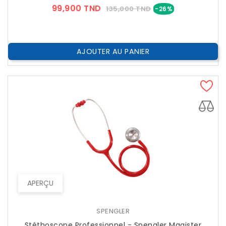
Prix
Prix
99,900 TND
135,000 TND
-26%
??
Public
AJOUTER AU PANIER
APERÇU
SPENGLER
Stéthoscope Professionnel - Spengler Magister