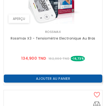
APERÇU
ROSSMAX
Rossmax X3 - Tensiomètre Electronique Au Bras
Prix
Prix
134,900 TND
162,000 TND
-16,73%
??
Public
AJOUTER AU PANIER