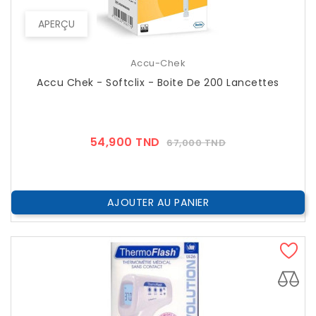
APERÇU
Accu-Chek
Accu Chek - Softclix - Boite De 200 Lancettes
Prix
Prix
54,900 TND
67,000 TND
??
Public
AJOUTER AU PANIER