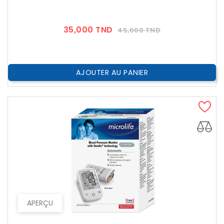
Prix
Prix
35,000 TND
45,000 TND
??
Public
AJOUTER AU PANIER
APERÇU