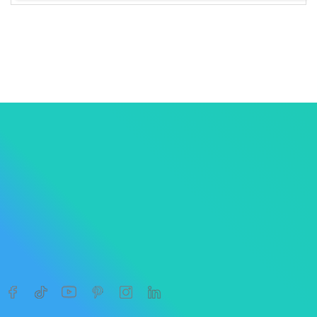
1
2
3
…
6




