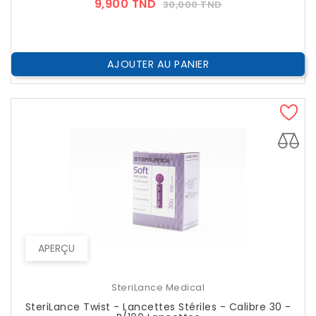
Prix
Prix
9,900 TND
30,000 TND
??
Public
AJOUTER AU PANIER
APERÇU
SteriLance Medical
SteriLance Twist - Lancettes Stériles - Calibre 30 -