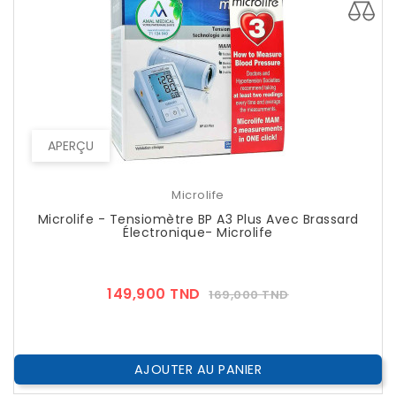
APERÇU
Microlife
Microlife - Tensiomètre BP A3 Plus Avec Brassard
Électronique- Microlife
Prix
Prix
149,900 TND
169,000 TND
??
Public
AJOUTER AU PANIER