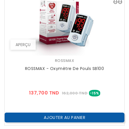
APERÇU
ROSSMAX
ROSSMAX - Oxymètre De Pouls SB100
Prix
Prix
137,700 TND
162,000 TND
-15%
??
Public
AJOUTER AU PANIER