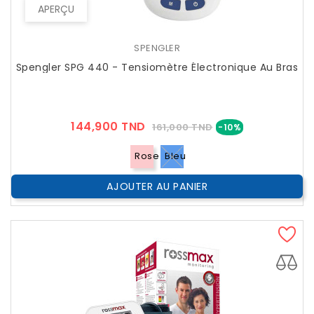
APERÇU
SPENGLER
Spengler SPG 440 - Tensiomètre Électronique Au Bras
Prix
Prix
144,900 TND
161,000 TND
-10%
??
Public
Rose
Bleu
AJOUTER AU PANIER