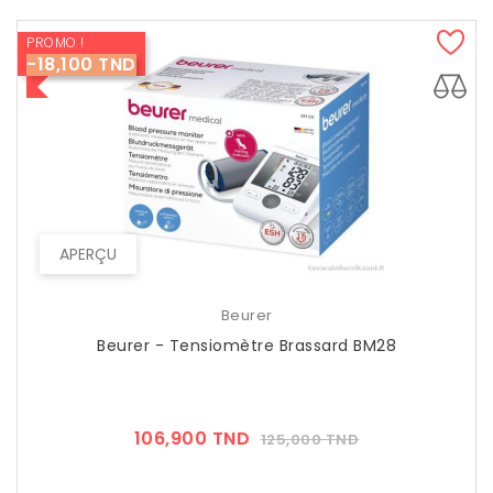
PROMO !
-18,100 TND
APERÇU
Beurer
Beurer - Tensiomètre Brassard BM28
Prix
Prix
106,900 TND
125,000 TND
??
Public