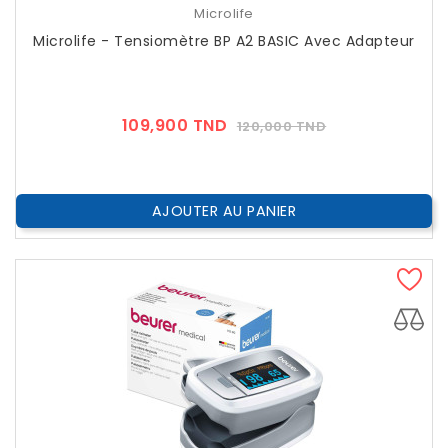
Microlife
Microlife - Tensiomètre BP A2 BASIC Avec Adapteur
Prix
Prix
109,900 TND
120,000 TND
??
Public
AJOUTER AU PANIER