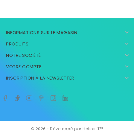

INFORMATIONS SUR LE MAGASIN

PRODUITS

NOTRE SOCIÉTÉ

VOTRE COMPTE

INSCRIPTION À LA NEWSLETTER
© 2026 - Développé par Helios IT™