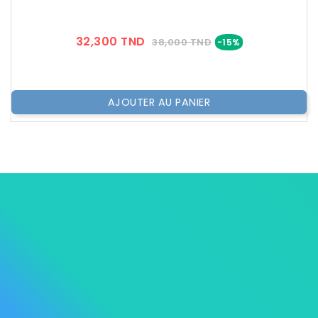
Prix
Prix
32,300 TND
38,000 TND
-15%
??
Public
AJOUTER AU PANIER




