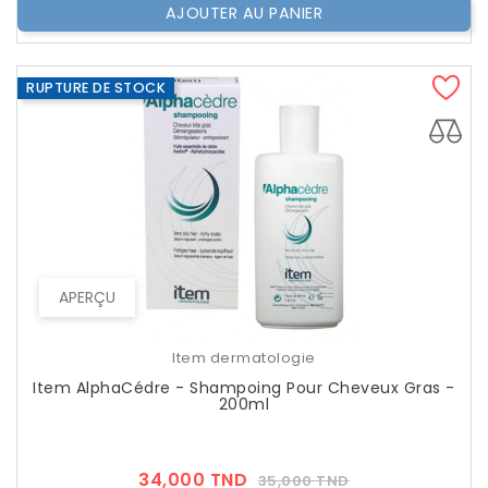
AJOUTER AU PANIER
RUPTURE DE STOCK
APERÇU
Item dermatologie
Item AlphaCédre - Shampoing Pour Cheveux Gras -
200ml
Prix
Prix
34,000 TND
35,000 TND