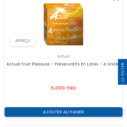
APERÇU
Actual
Actual Fruit Pleasure - Préservatifs En Latex - 4 Unités
R
F
I
L
T
E
Prix
5,000 TND
AJOUTER AU PANIER