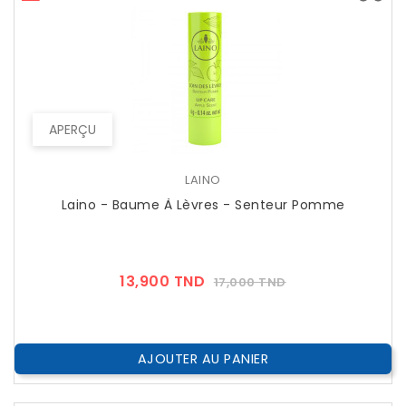
APERÇU
LAINO
Laino - Baume À Lèvres - Senteur Pomme
Prix
Prix
13,900 TND
17,000 TND
??
Public
AJOUTER AU PANIER