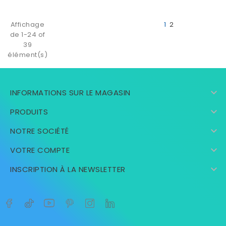
Affichage
1
2
de 1-24 of
39
élément(s)

INFORMATIONS SUR LE MAGASIN

PRODUITS

NOTRE SOCIÉTÉ

VOTRE COMPTE

INSCRIPTION À LA NEWSLETTER