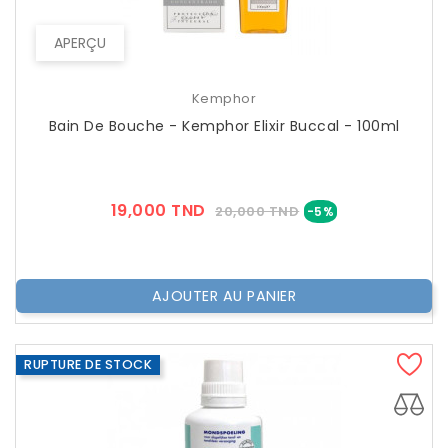
APERÇU
Kemphor
Bain De Bouche - Kemphor Elixir Buccal - 100ml
Prix
Prix
19,000 TND
20,000 TND
-5%
??
Public
AJOUTER AU PANIER
RUPTURE DE STOCK