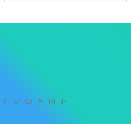




