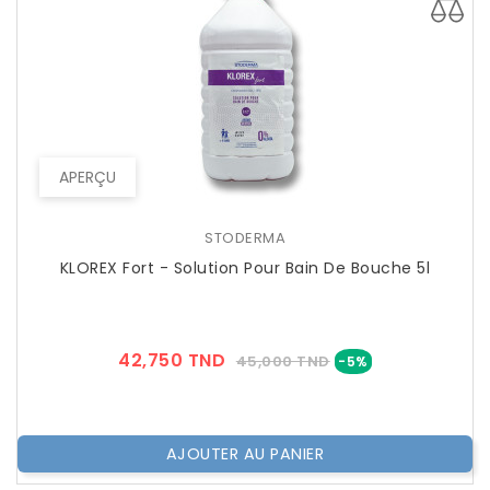
APERÇU
STODERMA
KLOREX Fort - Solution Pour Bain De Bouche 5l
Prix
Prix
42,750 TND
45,000 TND
-5%
??
Public
AJOUTER AU PANIER