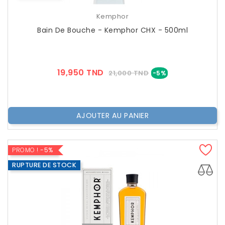
Kemphor
Bain De Bouche - Kemphor CHX - 500ml
Prix
Prix
19,950 TND
21,000 TND
-5%
??
Public
AJOUTER AU PANIER
PROMO !
-5%
RUPTURE DE STOCK