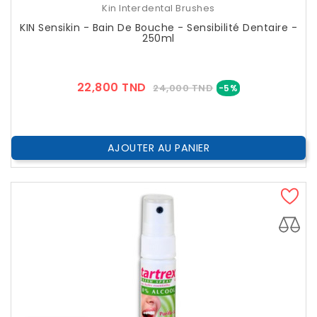
Kin Interdental Brushes
KIN Sensikin - Bain De Bouche - Sensibilité Dentaire -
250ml
Prix
Prix
22,800 TND
24,000 TND
-5%
??
Public
AJOUTER AU PANIER