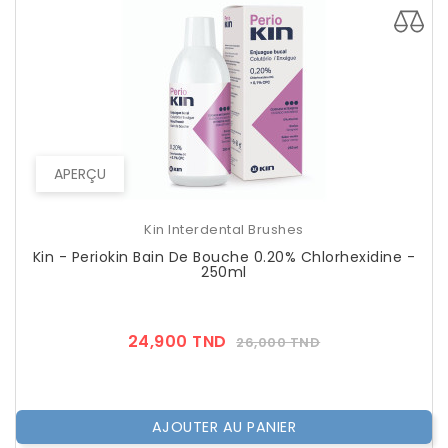
APERÇU
Kin Interdental Brushes
Kin - Periokin Bain De Bouche 0.20% Chlorhexidine -
250ml
Prix
Prix
24,900 TND
26,000 TND
??
Public
AJOUTER AU PANIER