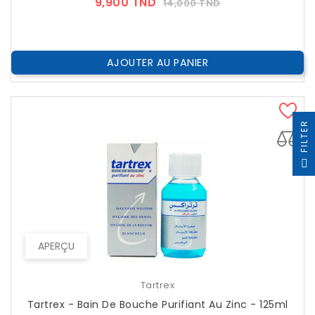
Prix
Prix
9,900 TND
14,000 TND
??
Public
AJOUTER AU PANIER
R
F
I
L
T
E
APERÇU
Tartrex
Tartrex - Bain De Bouche Purifiant Au Zinc - 125ml