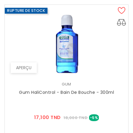
RUPTURE DE STOCK
APERÇU
GUM
Gum HaliControl - Bain De Bouche - 300ml
Prix
Prix
17,100 TND
18,000 TND
-5%
??
Public