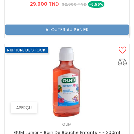
Prix
Prix
29,900 TND
32,000 TND
-6,56%
??
Public
AJOUTER AU PANIER
RUPTURE DE STOCK
APERÇU
GUM
GUM Junior - Bain De Bouche Enfants - - 300ml