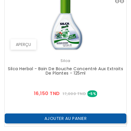
APERÇU
Silca
Silca Herbal - Bain De Bouche Concentré Aux Extraits
De Plantes - 125ml
Prix
Prix
16,150 TND
17,000 TND
-5%
??
Public
AJOUTER AU PANIER