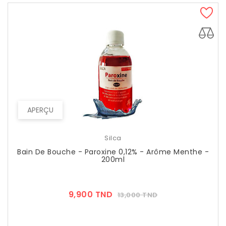
APERÇU
Silca
Bain De Bouche - Paroxine 0,12% - Arôme Menthe -
200ml
Prix
Prix
9,900 TND
13,000 TND
??
Public