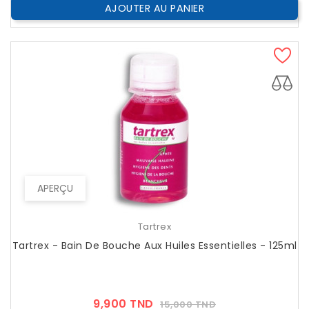
AJOUTER AU PANIER
APERÇU
Tartrex
Tartrex - Bain De Bouche Aux Huiles Essentielles - 125ml
Prix
Prix
9,900 TND
15,000 TND