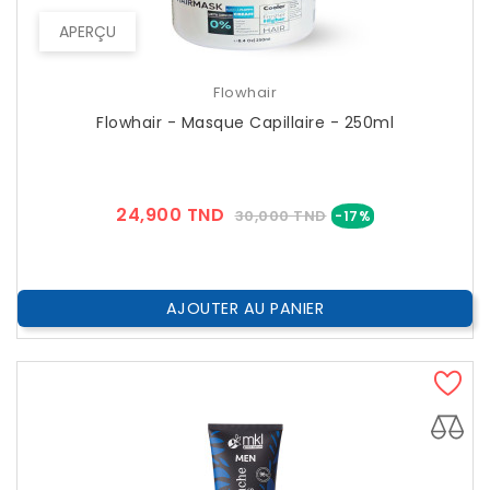
APERÇU
Flowhair
Flowhair - Masque Capillaire - 250ml
Prix
Prix
24,900 TND
30,000 TND
-17%
??
Public
AJOUTER AU PANIER