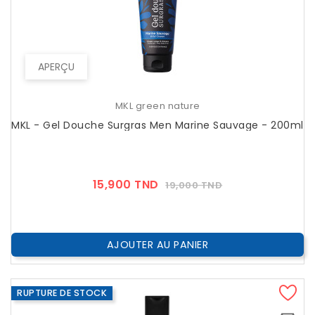
APERÇU
MKL green nature
MKL - Gel Douche Surgras Men Marine Sauvage - 200ml
Prix
Prix
15,900 TND
19,000 TND
??
Public
AJOUTER AU PANIER
RUPTURE DE STOCK