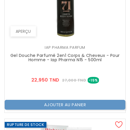
APERÇU
IAP PHARMA PARFUM
Gel Douche Parfumé 2en1 Corps & Cheveux - Pour
Homme - Iap Pharma N15 - 500ml
Prix
Prix
22,950 TND
27,000 TND
-15%
??
Public
AJOUTER AU PANIER
RUPTURE DE STOCK