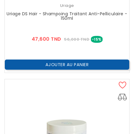
Uriage
Uriage DS Hair - Shampoing Traitant Anti-Pelliculaire -
150ml
Prix
Prix
47,600 TND
56,000 TND
-15%
??
Public
AJOUTER AU PANIER