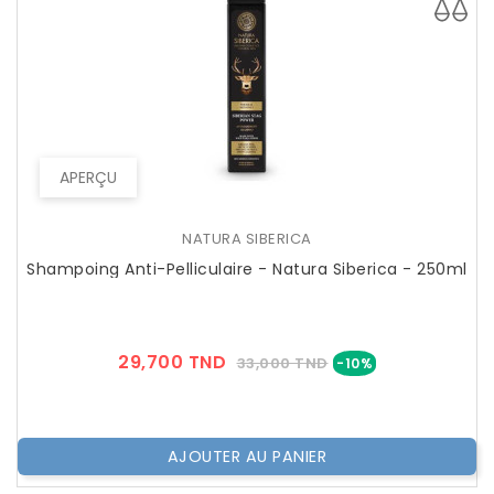
APERÇU
NATURA SIBERICA
Shampoing Anti-Pelliculaire - Natura Siberica - 250ml
Prix
Prix
29,700 TND
33,000 TND
-10%
??
Public
AJOUTER AU PANIER