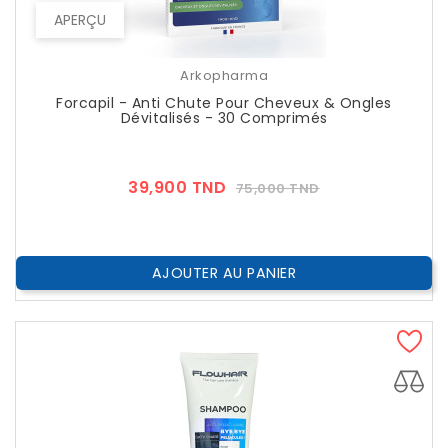
APERÇU
Arkopharma
Forcapil - Anti Chute Pour Cheveux & Ongles
Dévitalisés - 30 Comprimés
Prix
Prix
39,900 TND
75,000 TND
??
Public
AJOUTER AU PANIER