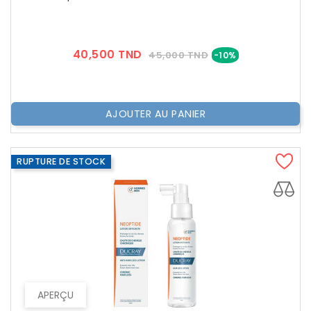
Prix
Prix
40,500 TND
45,000 TND
-10%
??
Public
AJOUTER AU PANIER
RUPTURE DE STOCK
APERÇU