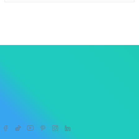
1
2




