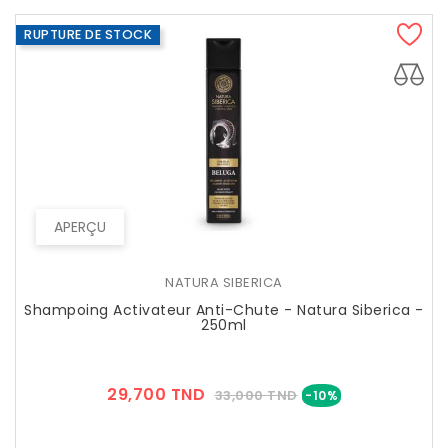
RUPTURE DE STOCK
APERÇU
NATURA SIBERICA
Shampoing Activateur Anti-Chute - Natura Siberica -
250ml
Prix
Prix
29,700 TND
33,000 TND
-10%
??
Public