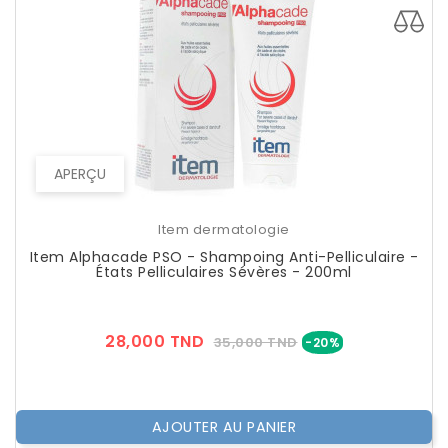
APERÇU
Item dermatologie
Item Alphacade PSO - Shampoing Anti-Pelliculaire -
États Pelliculaires Sévères - 200ml
Prix
Prix
28,000 TND
35,000 TND
-20%
??
Public
AJOUTER AU PANIER