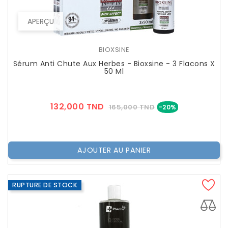
APERÇU
BIOXSINE
Sérum Anti Chute Aux Herbes - Bioxsine - 3 Flacons X
50 Ml
Prix
Prix
132,000 TND
165,000 TND
-20%
??
Public
AJOUTER AU PANIER
RUPTURE DE STOCK