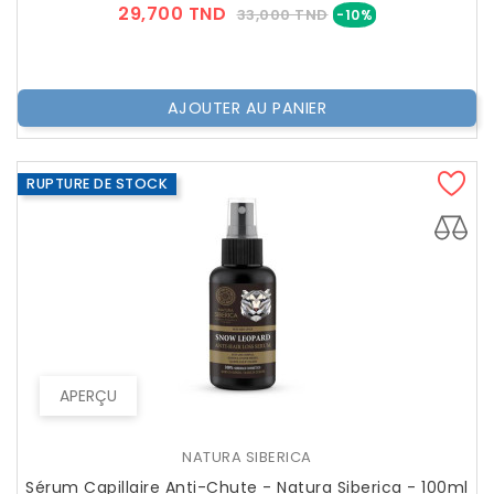
Prix
Prix
29,700 TND
33,000 TND
-10%
??
Public
AJOUTER AU PANIER
RUPTURE DE STOCK
APERÇU
NATURA SIBERICA
Sérum Capillaire Anti-Chute - Natura Siberica - 100ml