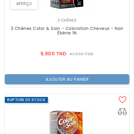
APERÇU
3 CHÊNES
3 Chênes Color & Soin - Coloration Cheveux - Noir
Ébène 1N
Prix
Prix
9,900 TND
41,000 TND
??
Public
AJOUTER AU PANIER
RUPTURE DE STOCK