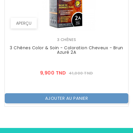
APERÇU
3 CHÊNES
3 Chênes Color & Soin - Coloration Cheveux - Brun
Azuré 2A
Prix
Prix
9,900 TND
41,000 TND
??
Public
AJOUTER AU PANIER