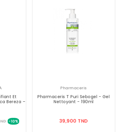
A
Pharmaceris
fiant Et
Pharmaceris T Puri Sebogel - Gel
ica Bereza –
Nettoyant - 190ml
Prix
Prix
39,900 TND
TND
-10%