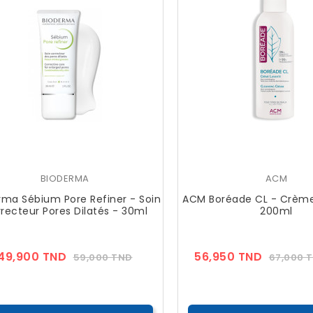
BIODERMA
ACM
rma Sébium Pore Refiner - Soin
ACM Boréade CL - Crème
recteur Pores Dilatés - 30ml
200ml
Prix
Prix
Prix
49,900 TND
56,950 TND
59,000 TND
67,000 
??
??
Public
Public