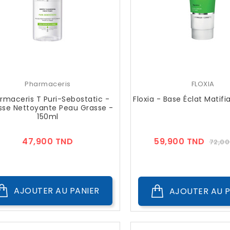
Pharmaceris
FLOXIA
rmaceris T Puri-Sebostatic -
Floxia - Base Éclat Matif
se Nettoyante Peau Grasse -
150ml
Prix
Prix
47,900 TND
59,900 TND
72,0
??
Publi
AJOUTER AU PANIER
AJOUTER AU P