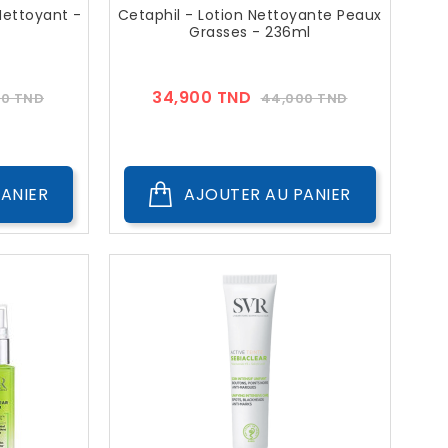
Nettoyant -
Cetaphil - Lotion Nettoyante Peaux
Grasses - 236ml
Prix
Prix
Prix
34,900 TND
00 TND
44,000 TND
??
c
Public
ANIER
AJOUTER AU PANIER