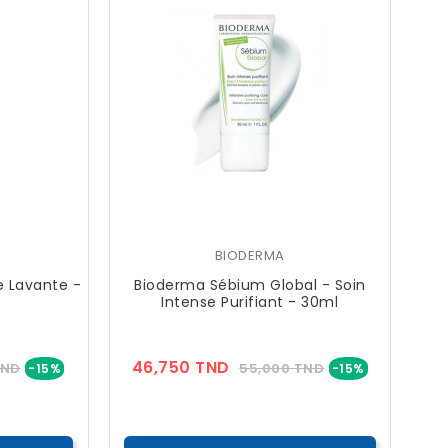
BIODERMA
 Lavante -
Bioderma Sébium Global - Soin
Intense Purifiant - 30ml
Prix
Prix
Prix
46,750 TND
TND
55,000 TND
-15%
-15%
??
Public