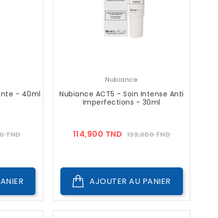
Nubiance
iante - 40ml
Nubiance ACT5 - Soin Intense Anti
Imperfections - 30ml
Prix
Prix
Prix
114,900 TND
00 TND
139,000 TND
??
c
Public
ANIER
AJOUTER AU PANIER