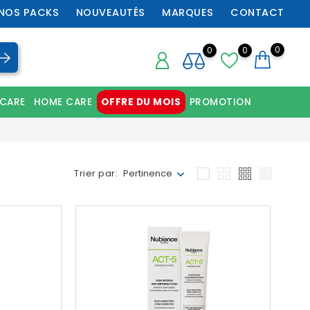
NOS PACKS
NOUVEAUTÉS
MARQUES
CONTACT
0
0
0
 CARE
HOME CARE
OFFRE DU MOIS
PROMOTION
Chaussures orthopédiques professionnelles
Trier par:
Pertinence