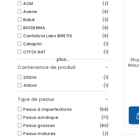
ACM
2
Avene
6
Babé
3
BIODERMA
9
Cantabria Labs BIRETIX
5
Cetaphil
1
CYTOL NAT
1
plus...
Pha
Mous
Contenance de produit
200ml
1
400ml
1
Type de peaux
Peaux à imperfections
59
Peaux acnéique
71
Peaux grasses
80
Peaux matures
2