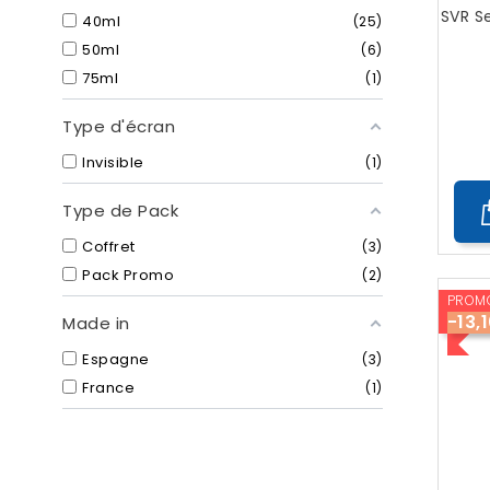
SVR S
40ml
25
50ml
6
75ml
1
Type d'écran
Invisible
1
Type de Pack
Coffret
3
Pack Promo
2
PROMO
-13,
Made in
Espagne
3
France
1