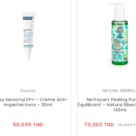
Ducray
NATURA SIBERIC
ay Keracnyl PP+ - Crème Anti-
Nettoyant Peeling Puri
Imperfections - 30ml
Équilibrant – Natura Siber
145ml
Prix
Prix
50,000 TND
70,200 TND
78,000 
??