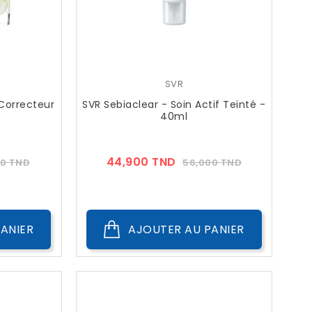
SVR
Correcteur
SVR Sebiaclear - Soin Actif Teinté -
40ml
Prix
Prix
Prix
44,900 TND
00 TND
56,000 TND
??
c
Public
ANIER
AJOUTER AU PANIER