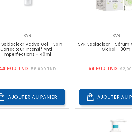
SVR
SVR
 Sebiaclear Active Gel - Soin
SVR Sebiaclear - Sérum 
Correcteur Intensif Anti-
Global - 30ml
Imperfections - 40ml
Prix
Prix
Prix
44,900 TND
69,900 TND
58,000 TND
92,0
??
??
Public
Publi
AJOUTER AU PANIER
AJOUTER AU P