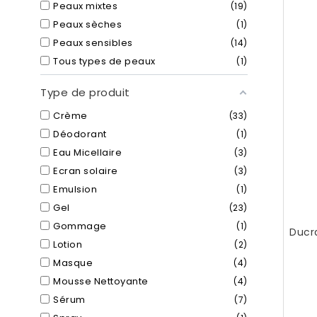
Peaux mixtes
19
Peaux sèches
1
Peaux sensibles
14
Tous types de peaux
1
Type de produit
Crème
33
Déodorant
1
Eau Micellaire
3
Ecran solaire
3
Emulsion
1
Gel
23
Gommage
1
Ducr
Lotion
2
Masque
4
Mousse Nettoyante
4
Sérum
7