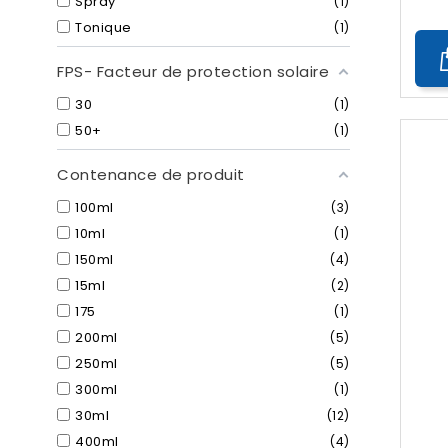
Spray
1
Tonique
1
FPS- Facteur de protection solaire
30
1
50+
1
Contenance de produit
100ml
3
10ml
1
150ml
4
15ml
2
175
1
200ml
5
250ml
5
300ml
1
30ml
12
400ml
4