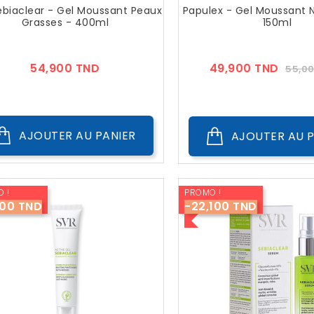
ebiaclear - Gel Moussant Peaux
Papulex - Gel Moussant 
Grasses - 400ml
150ml
Prix
Prix
54,900 TND
49,900 TND
55,0
??
Publi
AJOUTER AU PANIER
AJOUTER AU P
 !
PROMO !
100 TND
-22,100 TND