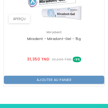
APERÇU
Miradent
Miradent - Miradont-Gel - 15g
Prix
Prix
31,350 TND
33,000 TND
-5%
??
Public
AJOUTER AU PANIER