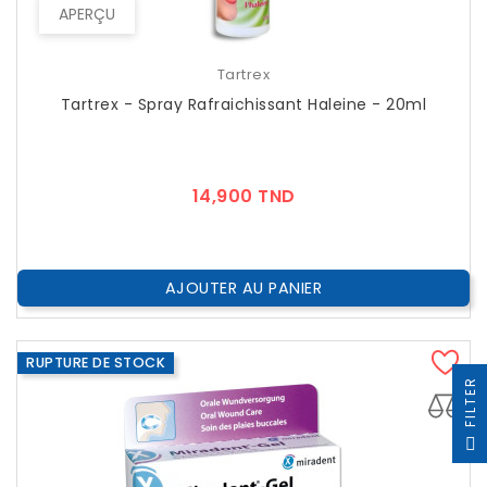
APERÇU
Tartrex
Tartrex - Spray Rafraichissant Haleine - 20ml
Prix
14,900 TND
AJOUTER AU PANIER
RUPTURE DE STOCK
R
F
I
L
T
E