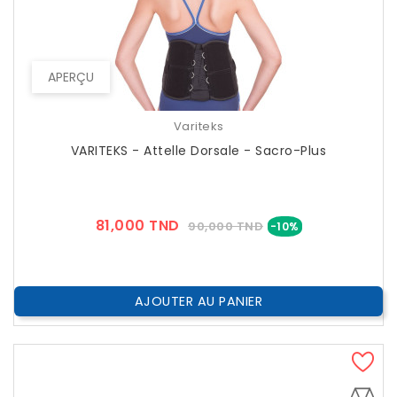
APERÇU
Variteks
VARITEKS - Attelle Dorsale - Sacro-Plus
Prix
Prix
81,000 TND
90,000 TND
-10%
??
Public
AJOUTER AU PANIER