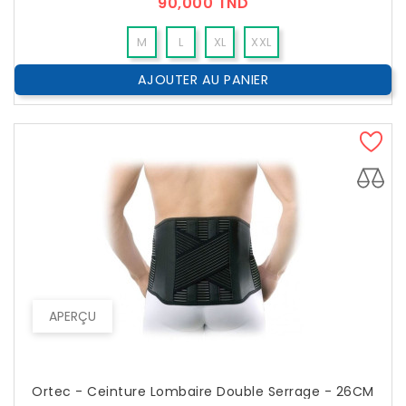
Prix
90,000 TND
M
L
XL
XXL
AJOUTER AU PANIER
APERÇU
Ortec - Ceinture Lombaire Double Serrage - 26CM