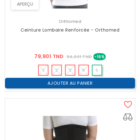
APERÇU
Orthomed
Ceinture Lombaire Renforcée - Orthomed
Prix
Prix
79,901 TND
94,001 TND
-15%
??
Public
1
2
3
4
5
AJOUTER AU PANIER