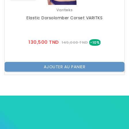
Variteks
Elastic Dorsolomber Corset VARITKS
Prix
Prix
130,500 TND
145,000 TND
-10%
??
Public
AJOUTER AU PANIER

