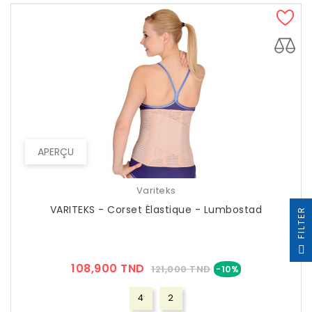
APERÇU
Variteks
VARITEKS - Corset Élastique - Lumbostad
R
F
I
L
T
E
Prix
Prix
108,900 TND
121,000 TND
-10%
??
Public
4
2