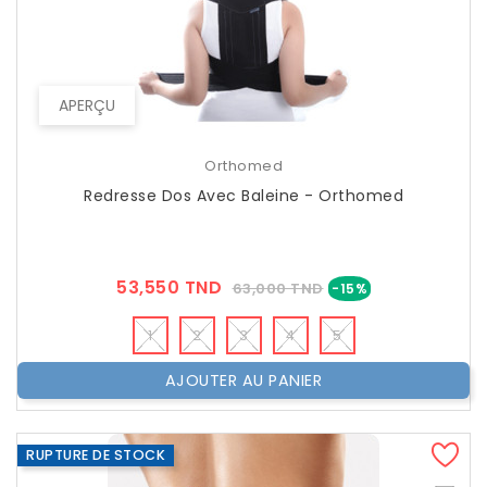
APERÇU
Orthomed
Redresse Dos Avec Baleine - Orthomed
Prix
Prix
53,550 TND
63,000 TND
-15%
??
Public
1
2
3
4
5
AJOUTER AU PANIER
RUPTURE DE STOCK