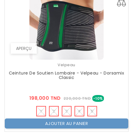
APERÇU
Velpeau
Ceinture De Soutien Lombaire - Velpeau - Dorsamix
Classic
Prix
Prix
198,000 TND
220,000 TND
-10%
??
Public
1
2
3
4
5
AJOUTER AU PANIER