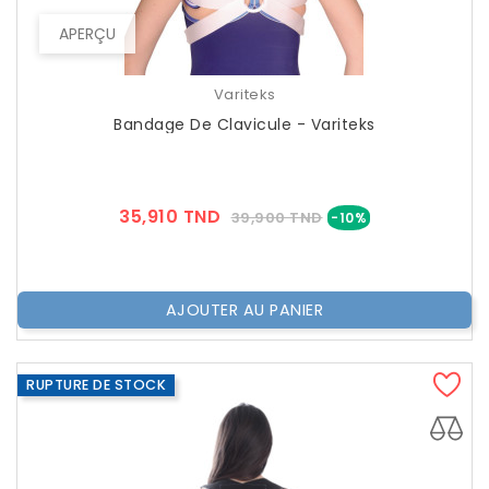
APERÇU
Variteks
Bandage De Clavicule - Variteks
Prix
Prix
35,910 TND
39,900 TND
-10%
??
Public
AJOUTER AU PANIER
RUPTURE DE STOCK