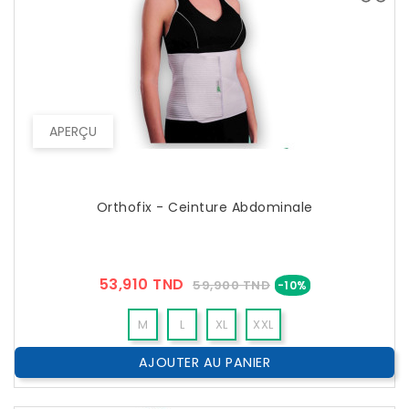
APERÇU
Orthofix - Ceinture Abdominale
Prix
Prix
53,910 TND
59,900 TND
-10%
??
Public
M
L
XL
XXL
AJOUTER AU PANIER