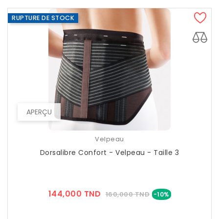
RUPTURE DE STOCK
APERÇU
Velpeau
Dorsalibre Confort - Velpeau - Taille 3
Prix
Prix
144,000 TND
160,000 TND
-10%
??
Public