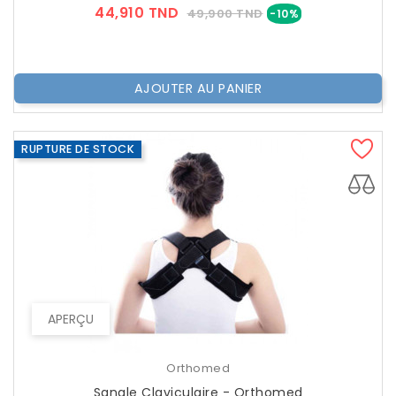
Prix
Prix
44,910 TND
49,900 TND
-10%
??
Public
AJOUTER AU PANIER
RUPTURE DE STOCK
APERÇU
Orthomed
Sangle Claviculaire - Orthomed