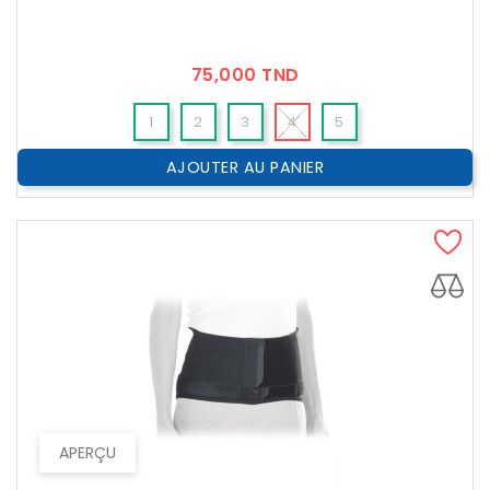
Prix
75,000 TND
1
2
3
4
5
AJOUTER AU PANIER
APERÇU