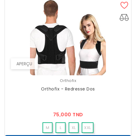
APERÇU
Orthofix
Orthofix - Redresse Dos
Prix
75,000 TND
M
L
XL
XXL