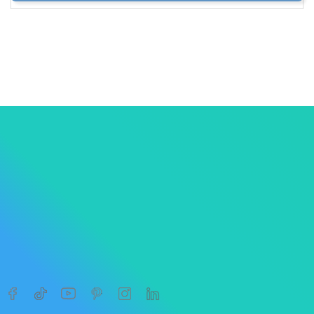
1
2




