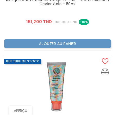
Masque Aux Protéines Visage Et Cou - Natura Siberica
Caviar Gold - 50ml
Prix
Prix
151,200 TND
168,000 TND
-10%
??
Public
AJOUTER AU PANIER
RUPTURE DE STOCK
APERÇU