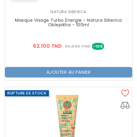
NATURA SIBERICA
Masque Visage Turbo Énergie - Natura Siberica
Oblepikha - 100ml
Prix
Prix
62,100 TND
69,000 TND
-10%
??
Public
AJOUTER AU PANIER
RUPTURE DE STOCK