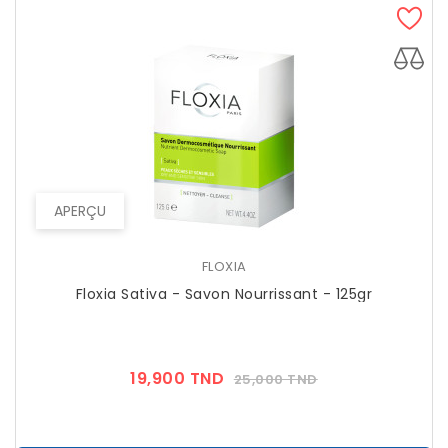
APERÇU
FLOXIA
Floxia Sativa - Savon Nourrissant - 125gr
Prix
Prix
19,900 TND
25,000 TND
??
Public