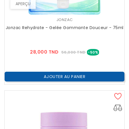
APERÇU
JONZAC
Jonzac Rehydrate - Gelée Gommante Douceur - 75ml
Prix
Prix
28,000 TND
56,000 TND
-50%
??
Public
AJOUTER AU PANIER