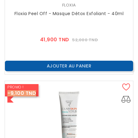
FLOXIA
Floxia Peel Off - Masque Détox Exfoliant - 40ml
Prix
Prix
41,900 TND
52,000 TND
??
Public
AJOUTER AU PANIER
PROMO !
-9,100 TND