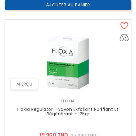
AJOUTER AU PANIER
APERÇU
FLOXIA
Floxia Regulator - Savon Exfoliant Purifiant Et
Régénérant - 125gr
Prix
Prix
19,900 TND
25,000 TND