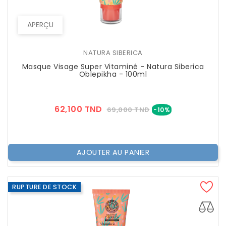
APERÇU
NATURA SIBERICA
Masque Visage Super Vitaminé - Natura Siberica
Oblepikha - 100ml
Prix
Prix
62,100 TND
69,000 TND
-10%
??
Public
AJOUTER AU PANIER
RUPTURE DE STOCK