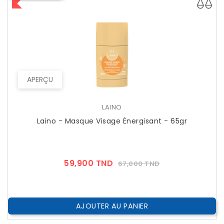
APERÇU
LAINO
Laino - Masque Visage Énergisant - 65gr
Prix
Prix
59,900 TND
67,000 TND
??
Public
AJOUTER AU PANIER