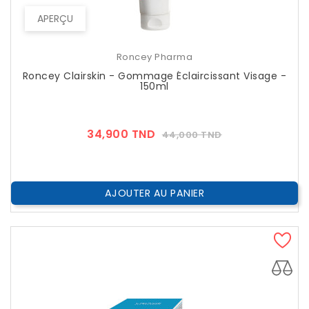
APERÇU
Roncey Pharma
Roncey Clairskin - Gommage Éclaircissant Visage -
150ml
Prix
Prix
34,900 TND
44,000 TND
??
Public
AJOUTER AU PANIER