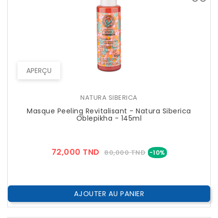
APERÇU
NATURA SIBERICA
Masque Peeling Revitalisant - Natura Siberica
Oblepikha - 145ml
Prix
Prix
72,000 TND
80,000 TND
-10%
??
Public
AJOUTER AU PANIER