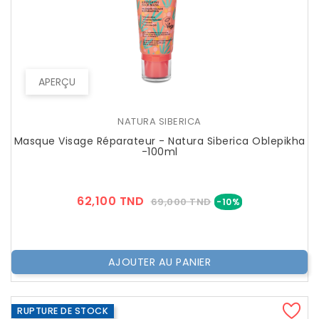
APERÇU
NATURA SIBERICA
Masque Visage Réparateur - Natura Siberica Oblepikha
-100ml
Prix
Prix
62,100 TND
69,000 TND
-10%
??
Public
AJOUTER AU PANIER
RUPTURE DE STOCK