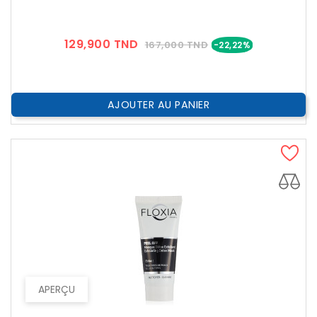
Prix
Prix
129,900 TND
167,000 TND
-22,22%
??
Public
AJOUTER AU PANIER
APERÇU