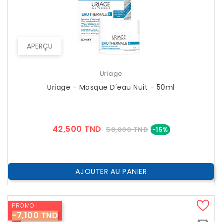
APERÇU
Uriage
Uriage - Masque D'eau Nuit - 50ml
Prix
Prix
42,500 TND
50,000 TND
-15%
??
Public
AJOUTER AU PANIER
PROMO !
-7,100 TND