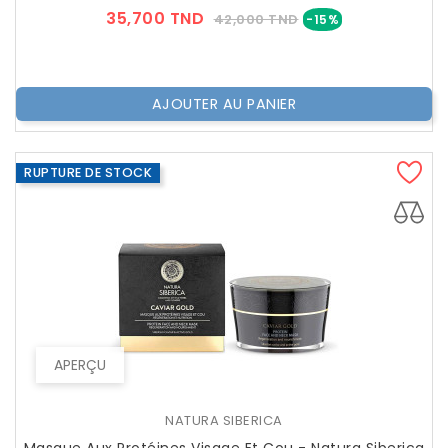
Prix
Prix
35,700 TND
42,000 TND
-15%
??
Public
AJOUTER AU PANIER
RUPTURE DE STOCK
APERÇU
NATURA SIBERICA