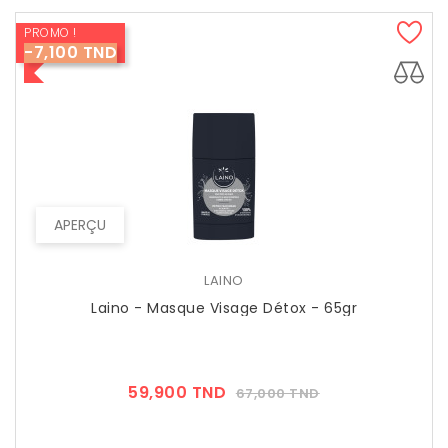
PROMO !
-7,100 TND
APERÇU
LAINO
Laino - Masque Visage Détox - 65gr
Prix
Prix
59,900 TND
67,000 TND
??
Public