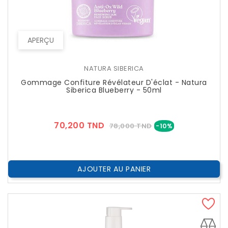
APERÇU
NATURA SIBERICA
Gommage Confiture Révélateur D'éclat - Natura
Siberica Blueberry - 50ml
Prix
Prix
70,200 TND
78,000 TND
-10%
??
Public
AJOUTER AU PANIER