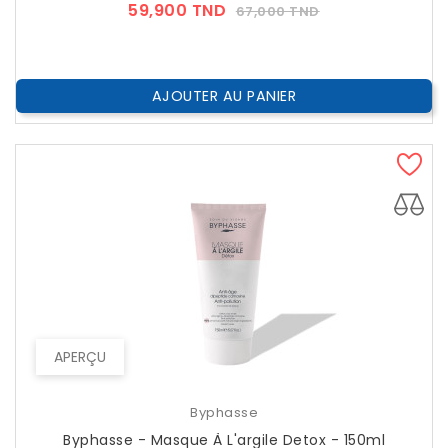
Prix
Prix
59,900 TND
67,000 TND
??
Public
AJOUTER AU PANIER
APERÇU
Byphasse
Byphasse - Masque À L'argile Detox - 150ml