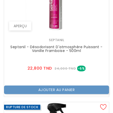
APERÇU
SEPTANIL
Septanil - Désodorisant D'atmosphère Puissant -
Vanille Framboise - 500ml
Prix
Prix
22,800 TND
24,000 TND
-5%
??
Public
AJOUTER AU PANIER
RUPTURE DE STOCK