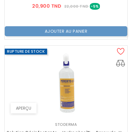
Prix
Prix
20,900 TND
22,000 TND
-5%
??
Public
AJOUTER AU PANIER
RUPTURE DE STOCK
APERÇU
STODERMA