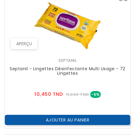
APERÇU
SEPTANIL
Septanil - Lingettes Désinfectante Multi Usage - 72
Lingettes
Prix
Prix
10,450 TND
11,000 TND
-5%
??
Public
AJOUTER AU PANIER