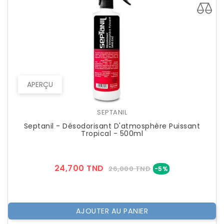
APERÇU
SEPTANIL
Septanil - Désodorisant D'atmosphère Puissant
Tropical - 500ml
Prix
Prix
24,700 TND
26,000 TND
-5%
??
Public
AJOUTER AU PANIER