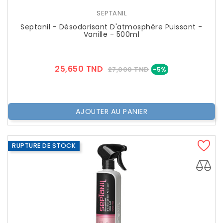
SEPTANIL
Septanil - Désodorisant D'atmosphère Puissant -
Vanille - 500ml
Prix
Prix
25,650 TND
27,000 TND
-5%
??
Public
AJOUTER AU PANIER
RUPTURE DE STOCK