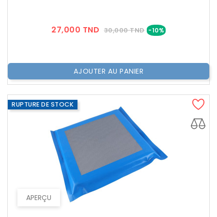
Prix
Prix
27,000 TND
30,000 TND
-10%
??
Public
AJOUTER AU PANIER
RUPTURE DE STOCK
APERÇU