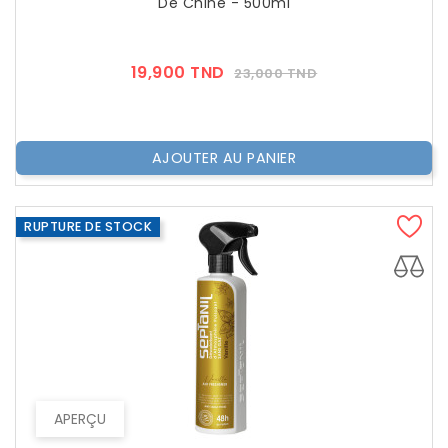
De Chine - 500ml
Prix
Prix
19,900 TND
23,000 TND
??
Public
AJOUTER AU PANIER
RUPTURE DE STOCK
APERÇU