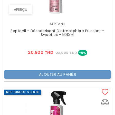
APERÇU
SEPTANIL
Septanil - Désodorisant D'atmosphère Puissant -
Sweeties - 500ml
Prix
Prix
20,900 TND
22,000 TND
-5%
??
Public
AJOUTER AU PANIER
RUPTURE DE STOCK