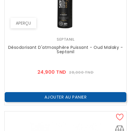
APERÇU
SEPTANIL
Désodorisant D'atmosphère Puissant - Oud Malaky -
Septanil
Prix
Prix
24,900 TND
28,000 TND
??
Public
AJOUTER AU PANIER