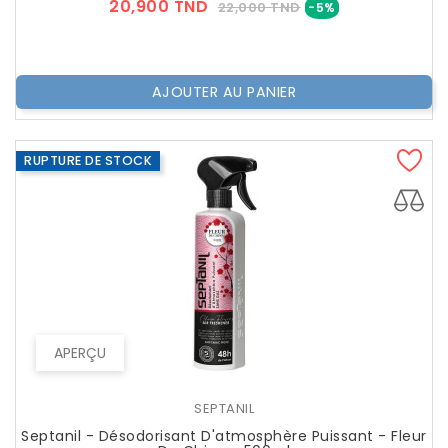
Prix
Prix
20,900 TND
22,000 TND
-5%
??
Public
AJOUTER AU PANIER
RUPTURE DE STOCK
APERÇU
SEPTANIL
Septanil - Désodorisant D'atmosphère Puissant - Fleur