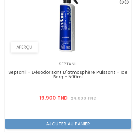
APERÇU
SEPTANIL
Septanil - Désodorisant D'atmosphère Puissant - Ice
Berg - 500ml
Prix
Prix
19,900 TND
24,000 TND
??
Public
AJOUTER AU PANIER