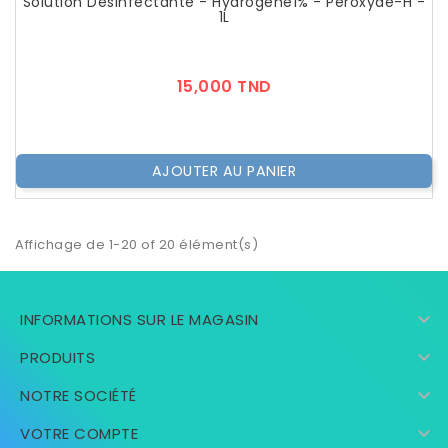
Solution Désinfectante - Hydrogène1% - Peroxyde-H -
1L
Prix
15,000 TND
AJOUTER AU PANIER
Affichage de 1-20 of 20 élément(s)

INFORMATIONS SUR LE MAGASIN

PRODUITS

NOTRE SOCIÉTÉ

VOTRE COMPTE