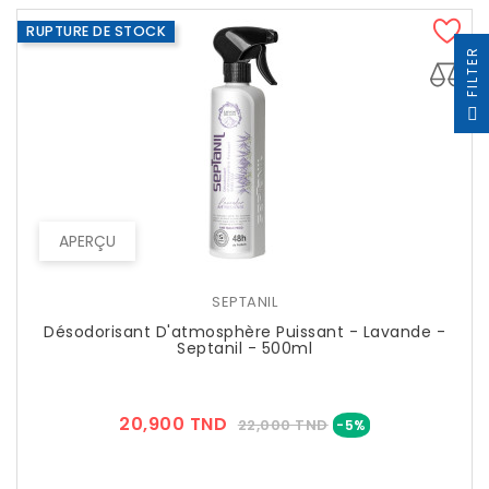
RUPTURE DE STOCK
R
F
I
L
T
E
APERÇU
SEPTANIL
Désodorisant D'atmosphère Puissant - Lavande -
Septanil - 500ml
Prix
Prix
20,900 TND
22,000 TND
-5%
??
Public