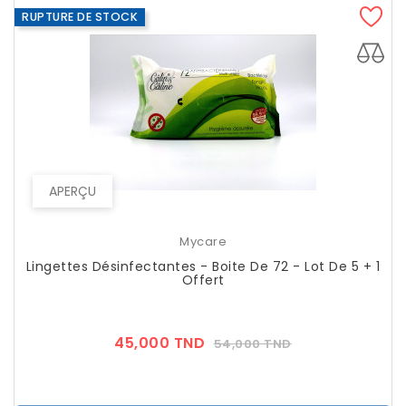
RUPTURE DE STOCK
APERÇU
Mycare
Lingettes Désinfectantes - Boite De 72 - Lot De 5 + 1
Offert
Prix
Prix
45,000 TND
54,000 TND
??
Public