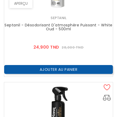
APERÇU
SEPTANIL
Septanil - Désodorisant D'atmosphère Puissant - White
Oud - 500ml
Prix
Prix
24,900 TND
28,000 TND
??
Public
AJOUTER AU PANIER