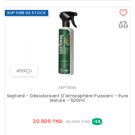
RUPTURE DE STOCK
APERÇU
SEPTANIL
Septanil - Désodorisant D'atmosphère Puissant - Pure
Nature - 500ml
Prix
Prix
20,900 TND
22,000 TND
-5%
??
Public