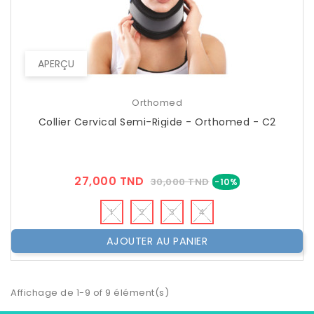
APERÇU
Orthomed
Collier Cervical Semi-Rigide - Orthomed - C2
Prix
Prix
27,000 TND
30,000 TND
-10%
??
Public
1
2
3
4
AJOUTER AU PANIER
Affichage de 1-9 of 9 élément(s)