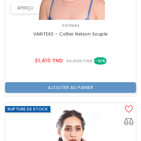
APERÇU
Variteks
VARITEKS - Collier Nelson Souple
Prix
Prix
31,410 TND
34,900 TND
-10%
??
Public
AJOUTER AU PANIER
RUPTURE DE STOCK