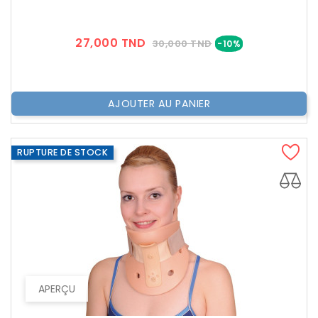
Prix
Prix
27,000 TND
30,000 TND
-10%
??
Public
AJOUTER AU PANIER
RUPTURE DE STOCK
APERÇU