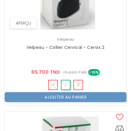
APERÇU
Velpeau
Velpeau - Collier Cervical - Cervix 2
Prix
Prix
65,700 TND
73,000 TND
-10%
??
Public
1
2
3
AJOUTER AU PANIER