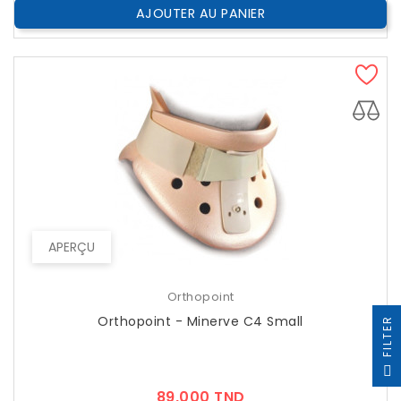
AJOUTER AU PANIER
APERÇU
Orthopoint
Orthopoint - Minerve C4 Small
R
F
I
L
T
E
Prix
89,000 TND