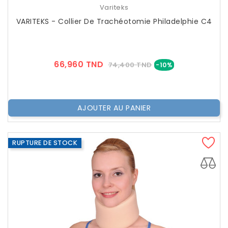
Variteks
VARITEKS - Collier De Trachéotomie Philadelphie C4
Prix
Prix
66,960 TND
74,400 TND
-10%
??
Public
AJOUTER AU PANIER
RUPTURE DE STOCK