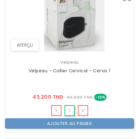
APERÇU
Velpeau
Velpeau - Collier Cervical - Cervix 1
Prix
Prix
43,200 TND
48,000 TND
-10%
??
Public
1
2
3
AJOUTER AU PANIER