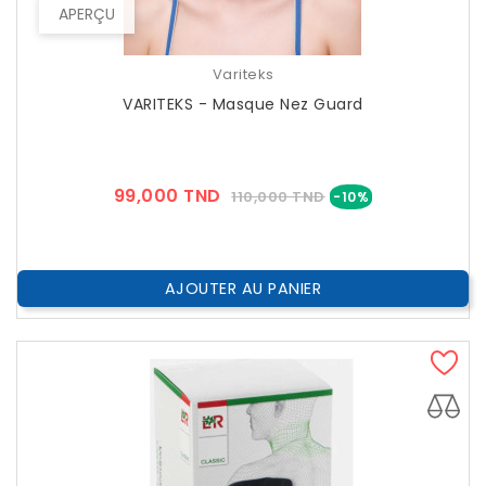
APERÇU
Variteks
VARITEKS - Masque Nez Guard
Prix
Prix
99,000 TND
110,000 TND
-10%
??
Public
AJOUTER AU PANIER