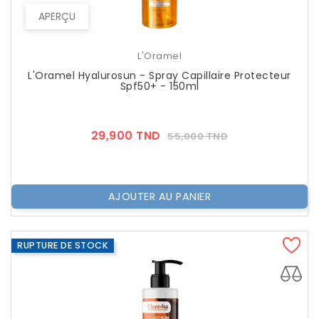
APERÇU
L'Oramel
L'Oramel Hyalurosun - Spray Capillaire Protecteur
Spf50+ - 150ml
Prix
Prix
29,900 TND
55,000 TND
??
Public
AJOUTER AU PANIER
RUPTURE DE STOCK