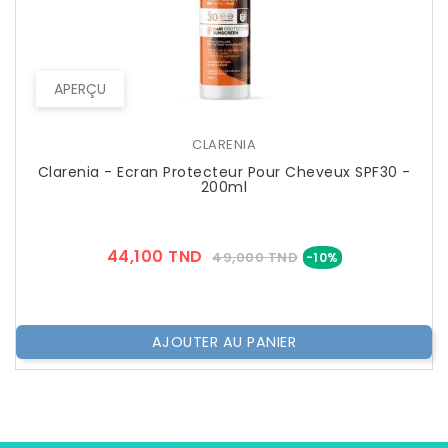
APERÇU
CLARENIA
Clarenia - Ecran Protecteur Pour Cheveux SPF30 -
200ml
Prix
Prix
44,100 TND
49,000 TND
-10%
??
Public
AJOUTER AU PANIER