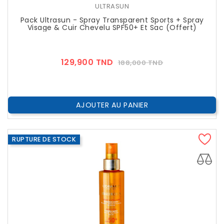
ULTRASUN
Pack Ultrasun - Spray Transparent Sports + Spray
Visage & Cuir Chevelu SPF50+ Et Sac (Offert)
Prix
Prix
129,900 TND
188,000 TND
??
Public
AJOUTER AU PANIER
RUPTURE DE STOCK