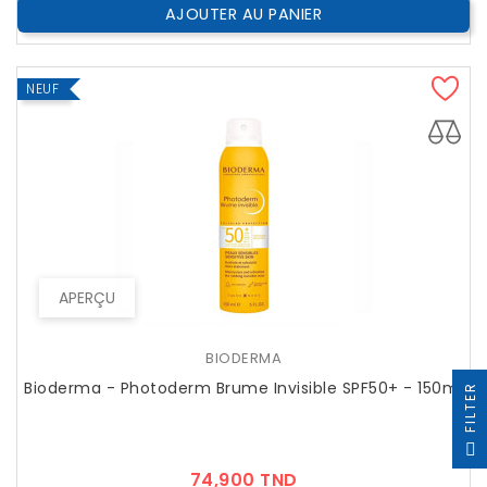
AJOUTER AU PANIER
NEUF
APERÇU
BIODERMA
Bioderma - Photoderm Brume Invisible SPF50+ - 150ml
R
F
I
L
T
E
Prix
74,900 TND