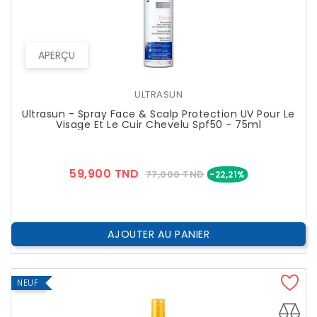
APERÇU
ULTRASUN
Ultrasun - Spray Face & Scalp Protection UV Pour Le
Visage Et Le Cuir Chevelu Spf50 - 75ml
Prix
Prix
59,900 TND
77,000 TND
-22,21%
??
Public
AJOUTER AU PANIER
NEUF