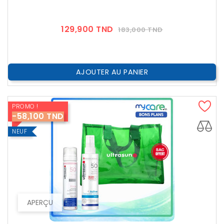
Prix
Prix
129,900 TND
183,000 TND
??
Public
AJOUTER AU PANIER
PROMO !
-58,100 TND
NEUF
APERÇU