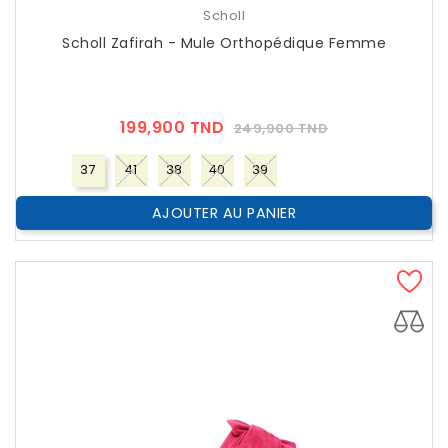
Scholl
Scholl Zafirah - Mule Orthopédique Femme
Prix
Prix
199,900 TND
249,900 TND
??
Public
37
41
38
40
39
AJOUTER AU PANIER