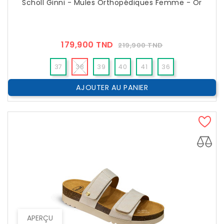
Scholl Ginni - Mules Orthopédiques Femme - Or
Prix
Prix
179,900 TND
219,900 TND
??
Public
37
38
39
40
41
36
AJOUTER AU PANIER
APERÇU