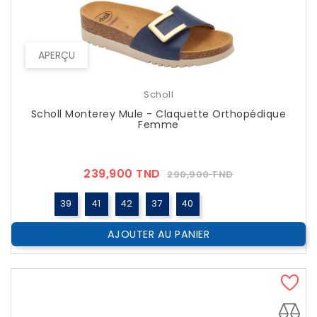
APERÇU
Scholl
Scholl Monterey Mule - Claquette Orthopédique
Femme
Prix
Prix
239,900 TND
290,900 TND
??
Public
39
41
42
37
40
AJOUTER AU PANIER