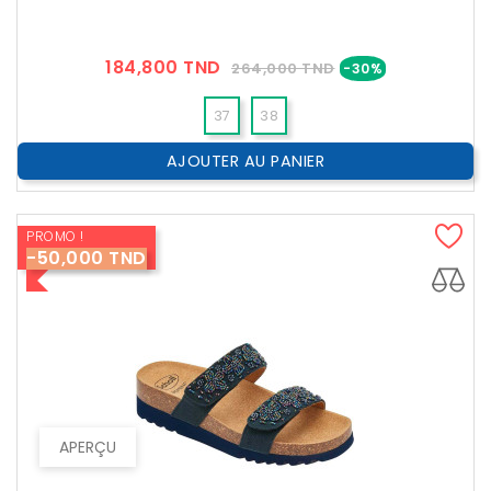
Prix
Prix
184,800 TND
264,000 TND
-30%
??
Public
37
38
AJOUTER AU PANIER
PROMO !
-50,000 TND
APERÇU