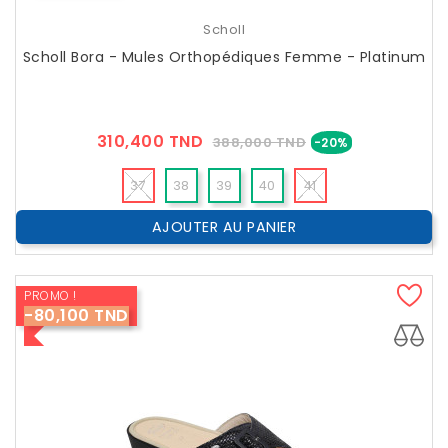
Scholl
Scholl Bora - Mules Orthopédiques Femme - Platinum
Prix
Prix
310,400 TND
388,000 TND
-20%
??
Public
37
38
39
40
41
AJOUTER AU PANIER
PROMO !
-80,100 TND