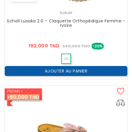
Scholl
Scholl Lusaka 2.0 – Claquette Orthopédique Femme -
Ivoire
Prix
Prix
192,000 TND
240,000 TND
-20%
??
Public
38
AJOUTER AU PANIER
PROMO !
-50,000 TND