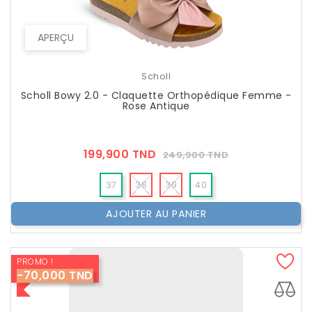
APERÇU
Scholl
Scholl Bowy 2.0 - Claquette Orthopédique Femme -
Rose Antique
Prix
Prix
199,900 TND
249,900 TND
??
Public
37
38
39
40
AJOUTER AU PANIER
PROMO !
-70,000 TND