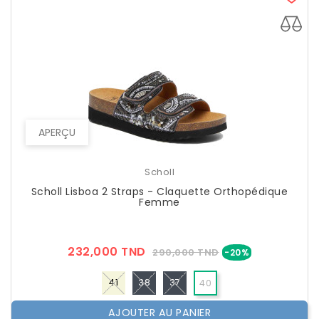
APERÇU
Scholl
Scholl Lisboa 2 Straps - Claquette Orthopédique
Femme
Prix
Prix
232,000 TND
290,000 TND
-20%
??
Public
41
38
37
40
AJOUTER AU PANIER