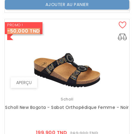
AJOUTER AU PANIER
PROMO !
-50,000 TND
APERÇU
Scholl
Scholl New Bogota - Sabot Orthopédique Femme - Noir
Prix
Prix
199,900 TND
249,900 TND