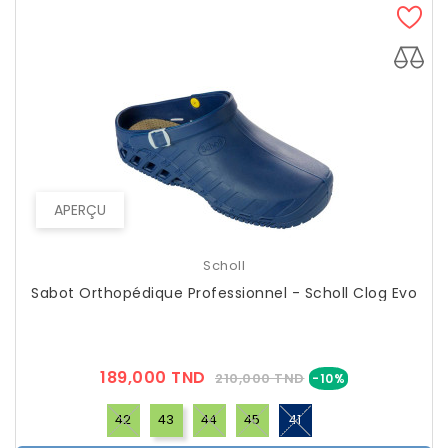
APERÇU
Scholl
Sabot Orthopédique Professionnel - Scholl Clog Evo
Prix
Prix
189,000 TND
210,000 TND
-10%
??
Public
42
43
44
45
41