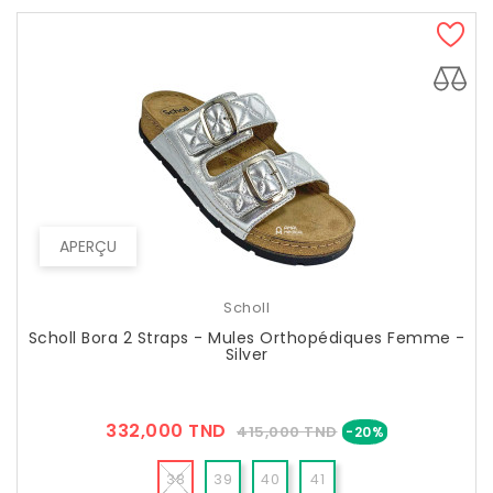
APERÇU
Scholl
Scholl Bora 2 Straps - Mules Orthopédiques Femme -
Silver
Prix
Prix
332,000 TND
415,000 TND
-20%
??
Public
38
39
40
41