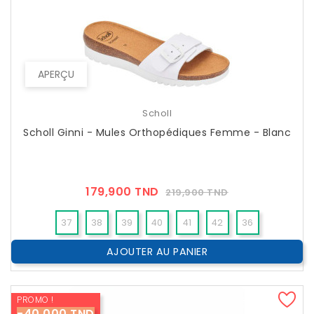
APERÇU
Scholl
Scholl Ginni - Mules Orthopédiques Femme - Blanc
Prix
Prix
179,900 TND
219,900 TND
??
Public
37
38
39
40
41
42
36
AJOUTER AU PANIER
PROMO !
-40,000 TND