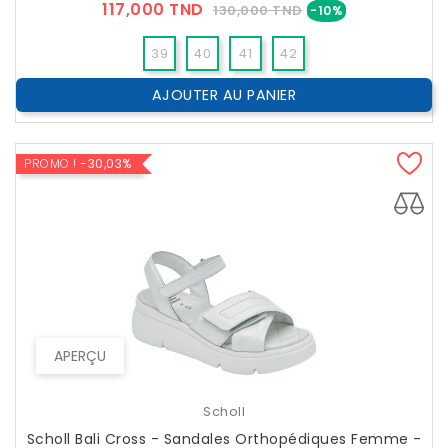
Prix
Prix
117,000 TND
130,000 TND
-10%
??
Public
39
40
41
42
AJOUTER AU PANIER
PROMO !
-30,03%
APERÇU
Scholl
Scholl Bali Cross - Sandales Orthopédiques Femme -