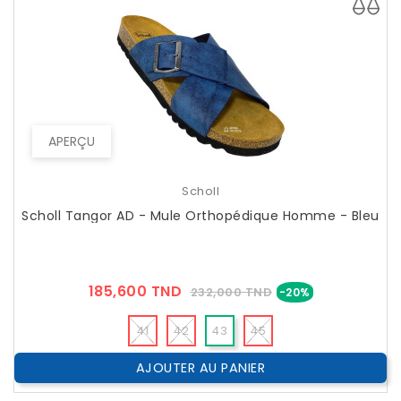
APERÇU
Scholl
Scholl Tangor AD - Mule Orthopédique Homme - Bleu
Prix
Prix
185,600 TND
232,000 TND
-20%
??
Public
41
42
43
45
AJOUTER AU PANIER