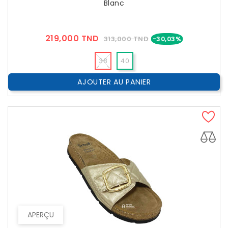
Blanc
Prix
Prix
219,000 TND
313,000 TND
-30,03%
??
Public
38
40
AJOUTER AU PANIER
APERÇU