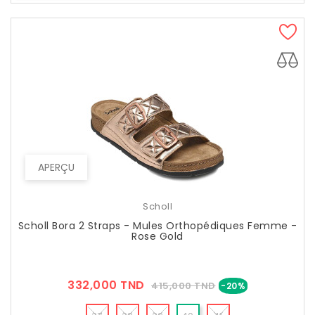
APERÇU
Scholl
Scholl Bora 2 Straps - Mules Orthopédiques Femme -
Rose Gold
Prix
Prix
332,000 TND
415,000 TND
-20%
??
Public