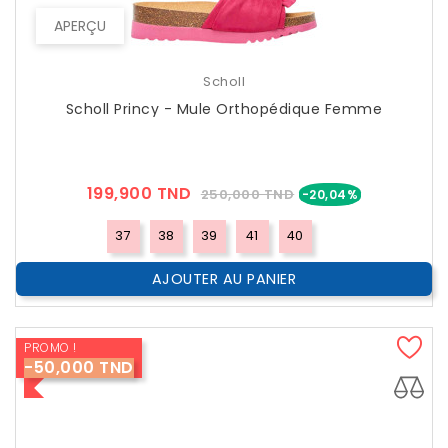
APERÇU
Scholl
Scholl Princy - Mule Orthopédique Femme
Prix
Prix
199,900 TND
250,000 TND
-20,04%
??
Public
37
38
39
41
40
AJOUTER AU PANIER
PROMO !
-50,000 TND