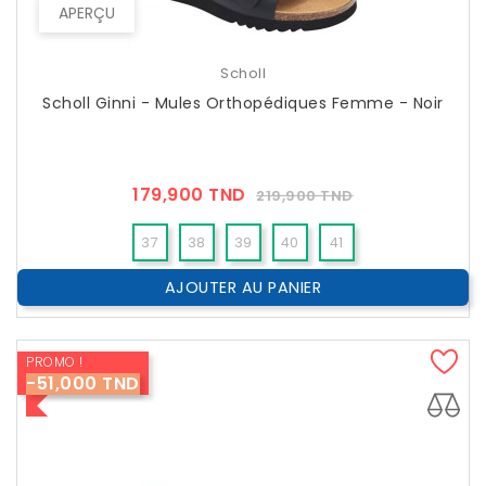
APERÇU
Scholl
Scholl Ginni - Mules Orthopédiques Femme - Noir
Prix
Prix
179,900 TND
219,900 TND
??
Public
37
38
39
40
41
AJOUTER AU PANIER
PROMO !
-51,000 TND