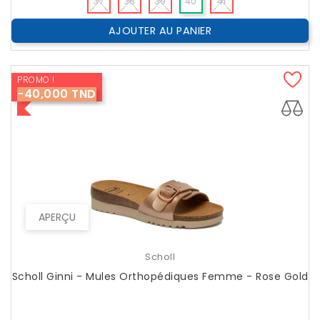
37
38
39
40
41
AJOUTER AU PANIER
PROMO !
-40,000 TND
APERÇU
Scholl
Scholl Ginni - Mules Orthopédiques Femme - Rose Gold