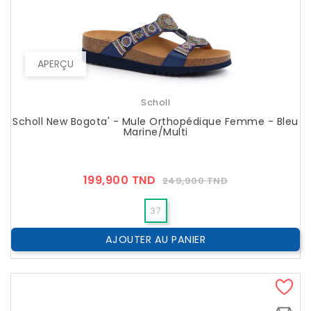
APERÇU
Scholl
Scholl New Bogota' - Mule Orthopédique Femme - Bleu
Marine/multi
Prix
Prix
199,900 TND
249,900 TND
??
Public
37
AJOUTER AU PANIER