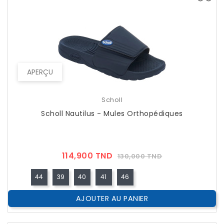
APERÇU
Scholl
Scholl Nautilus - Mules Orthopédiques
Prix
Prix
114,900 TND
130,000 TND
??
Public
44
39
40
41
46
AJOUTER AU PANIER