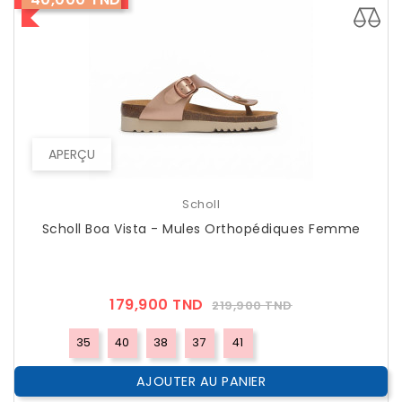
APERÇU
Scholl
Scholl Boa Vista - Mules Orthopédiques Femme
Prix
Prix
179,900 TND
219,900 TND
??
Public
35
40
38
37
41
AJOUTER AU PANIER