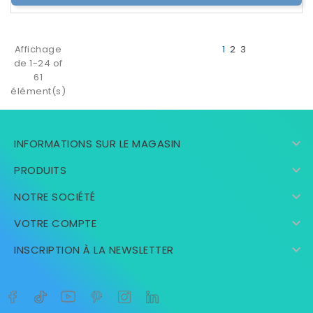
Affichage
1
2
3
de 1-24 of
61
élément(s)

INFORMATIONS SUR LE MAGASIN

PRODUITS

NOTRE SOCIÉTÉ

VOTRE COMPTE

INSCRIPTION À LA NEWSLETTER