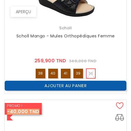
APERÇU
Scholl
Scholl Mango - Mules Orthopédiques Femme
Prix
Prix
259,900 TND
340,000 TND
??
Public
38
40
41
39
39
AJOUTER AU PANIER
PROMO !
-40,000 TND