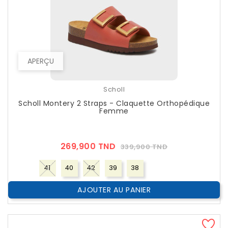
APERÇU
Scholl
Scholl Montery 2 Straps - Claquette Orthopédique
Femme
Prix
Prix
269,900 TND
339,900 TND
??
Public
41
40
42
39
38
AJOUTER AU PANIER