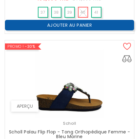
??
Public
37
38
39
40
41
AJOUTER AU PANIER
PROMO !
-30%
APERÇU
Scholl
Scholl Palau Flip Flop - Tong Orthopédique Femme -
Bleu Marine