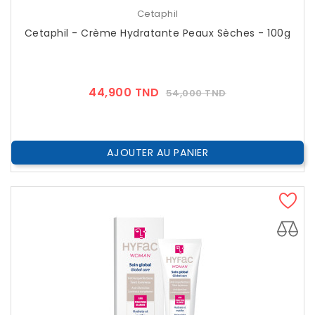
Cetaphil
Cetaphil - Crème Hydratante Peaux Sèches - 100g
Prix
Prix
44,900 TND
54,000 TND
??
Public
AJOUTER AU PANIER