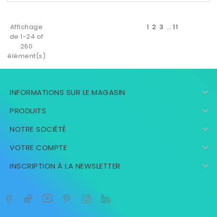
Affichage
1
2
3
…
11
de 1-24 of
260
élément(s)

INFORMATIONS SUR LE MAGASIN

PRODUITS

NOTRE SOCIÉTÉ

VOTRE COMPTE

INSCRIPTION À LA NEWSLETTER