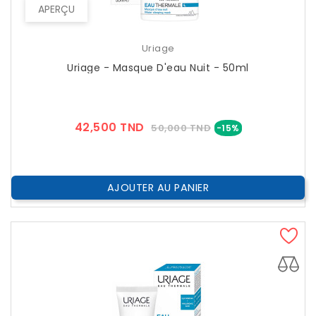
APERÇU
Uriage
Uriage - Masque D'eau Nuit - 50ml
Prix
Prix
42,500 TND
50,000 TND
-15%
??
Public
AJOUTER AU PANIER