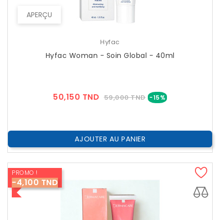
APERÇU
Hyfac
Hyfac Woman - Soin Global - 40ml
Prix
Prix
50,150 TND
59,000 TND
-15%
??
Public
AJOUTER AU PANIER
PROMO !
-4,100 TND