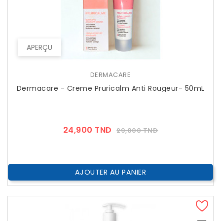
APERÇU
DERMACARE
Dermacare - Creme Pruricalm Anti Rougeur- 50mL
Prix
Prix
24,900 TND
29,000 TND
??
Public
AJOUTER AU PANIER