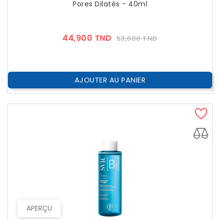
Pores Dilatés - 40ml
Prix
Prix
44,900 TND
53,000 TND
??
Public
AJOUTER AU PANIER
APERÇU