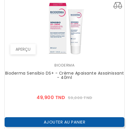
APERÇU
BIODERMA
Bioderma Sensibio DS+ - Crème Apaisante Assainissant
- 40ml
Prix
Prix
49,900 TND
59,000 TND
??
Public
AJOUTER AU PANIER