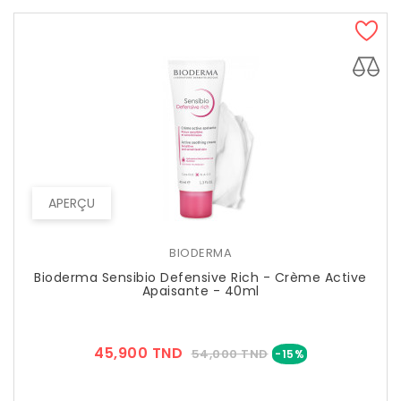
APERÇU
BIODERMA
Bioderma Sensibio Defensive Rich - Crème Active
Apaisante - 40ml
Prix
Prix
45,900 TND
54,000 TND
-15%
??
Public