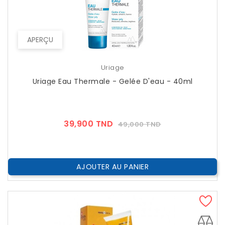
APERÇU
Uriage
Uriage Eau Thermale - Gelée D'eau - 40ml
Prix
Prix
39,900 TND
49,000 TND
??
Public
AJOUTER AU PANIER