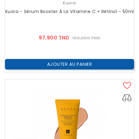
Kuora
Kuora - Sérum Booster À La Vitamine C + Rétinol - 50ml
Prix
Prix
97,900 TND
166,000 TND
??
Public
AJOUTER AU PANIER