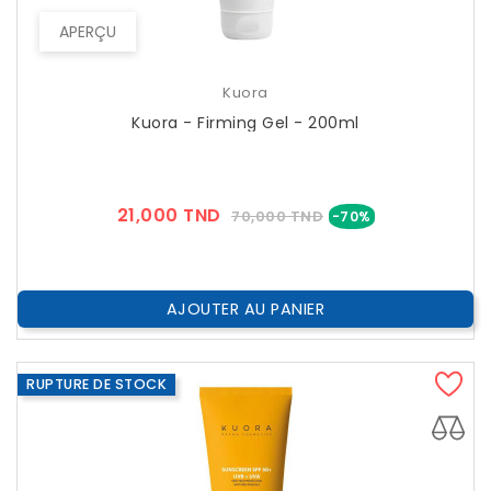
APERÇU
Kuora
Kuora - Firming Gel - 200ml
Prix
Prix
21,000 TND
70,000 TND
-70%
??
Public
AJOUTER AU PANIER
RUPTURE DE STOCK