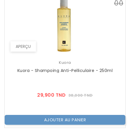
APERÇU
Kuora
Kuora - Shampoing Anti-Pelliculaire - 250ml
Prix
Prix
29,900 TND
38,000 TND
??
Public
AJOUTER AU PANIER