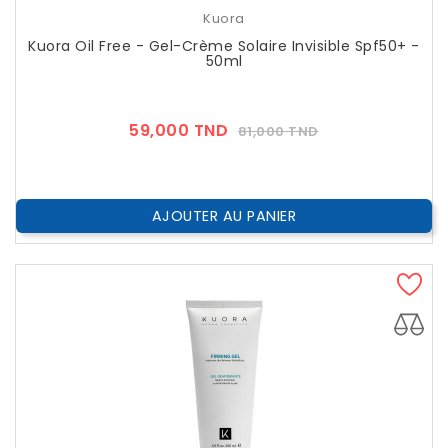
Kuora
Kuora Oil Free - Gel-Crème Solaire Invisible Spf50+ -
50ml
Prix
Prix
59,000 TND
81,000 TND
??
Public
AJOUTER AU PANIER