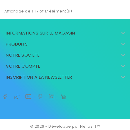
Affichage de 1-17 of 17 élément(s)

INFORMATIONS SUR LE MAGASIN

PRODUITS

NOTRE SOCIÉTÉ

VOTRE COMPTE

INSCRIPTION À LA NEWSLETTER
© 2026 - Développé par Helios IT™