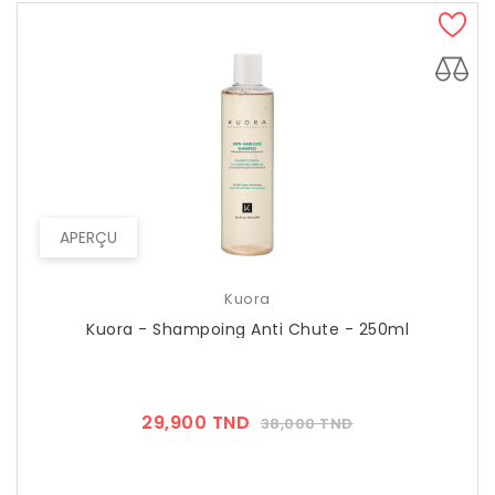
APERÇU
Kuora
Kuora - Shampoing Anti Chute - 250ml
Prix
Prix
29,900 TND
38,000 TND
??
Public