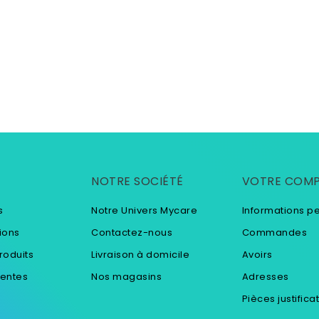
NOTRE SOCIÉTÉ
VOTRE COM
s
Notre Univers Mycare
Informations p
ions
Contactez-nous
Commandes
roduits
Livraison à domicile
Avoirs
ventes
Nos magasins
Adresses
Pièces justifica