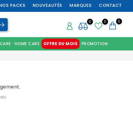
NOS PACKS
NOUVEAUTÉS
MARQUES
CONTACT
0
0
0
 CARE
HOME CARE
OFFRE DU MOIS
PROMOTION
Chaussures orthopédiques professionnelles
ngement.
eau