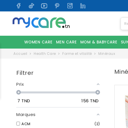
WOMEN CARE
MEN CARE
MOM & BABYCARE
SU
Accueil
Health Care
Forme et vitalité
Minéraux
Miné
Filtrer
Prix
7
TND
156
TND
Marques
ACM
2