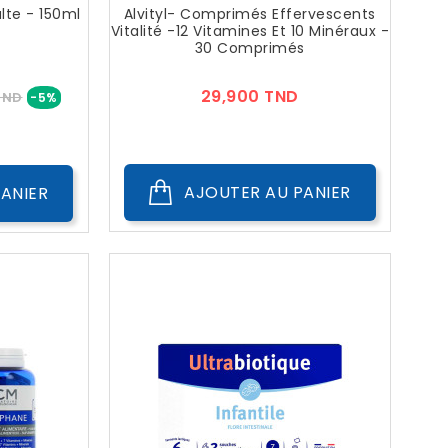
lte - 150ml
Alvityl- Comprimés Effervescents
Vitalité -12 Vitamines Et 10 Minéraux -
30 Comprimés
Prix
Prix
29,900 TND
TND
-5%
AJOUTER AU PANIER
ANIER