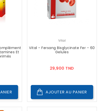
Vital
 Complément
Vital - Fersang Bisglycinate Fer - 60
itamines Et
Gelules
primés
Prix
Prix
29,900 TND
ANIER
AJOUTER AU PANIER