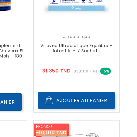
Ultrabiotique
mplément
Vitavea Ultrabiotique Equilibre -
Cheveux Et
Infantile - 7 Sachets
ois - 180
Prix
Prix
31,350 TND
33,000 TND
-5%
Prix
??
Public
AJOUTER AU PANIER
ANIER
PROMO !
-10,100 TND