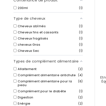
Contenance de produit
200ml
1
Type de cheveux
Cheveux abîmés
1
Cheveux fins et cassants
1
Cheveux fragilisés
1
cheveux Gras
1
Cheveux Sec
1
Types de complément alimentaire
Allaitement
2
Complément alimentaire antichute
4
Etn
Complément alimentaire pour la
Éq
6
peau
Complément pour le diabéte
1
Digestion
2
Enérgie
2