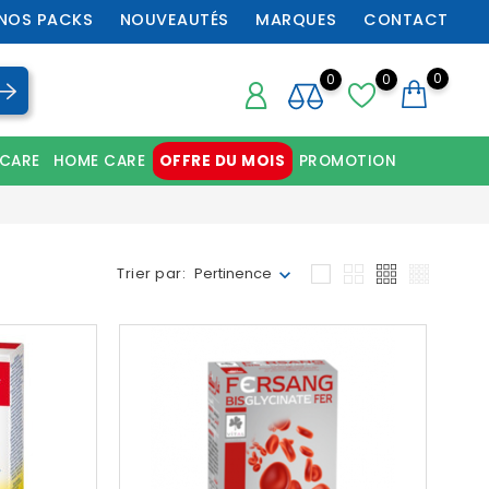
NOS PACKS
NOUVEAUTÉS
MARQUES
CONTACT
0
0
0
 CARE
HOME CARE
OFFRE DU MOIS
PROMOTION
Chaussures orthopédiques professionnelles
Trier par:
Pertinence