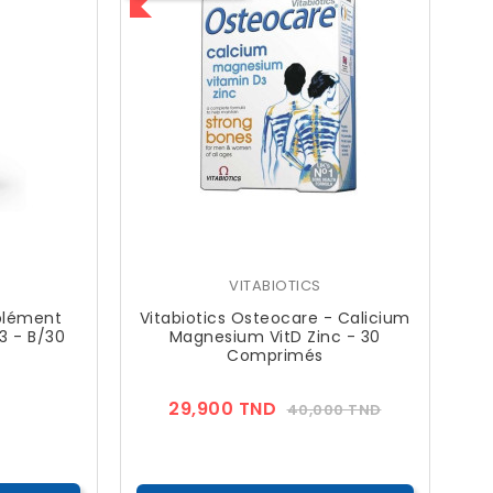
VITABIOTICS
plément
Vitabiotics Osteocare - Calicium
3 - B/30
Magnesium VitD Zinc - 30
Comprimés
Prix
Prix
Prix
29,900 TND
40,000 TND
??
Public