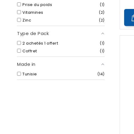
Prise du poids
1
Vitamines
2
Zinc
2
Type de Pack
2 achetés 1 offert
1
Coffret
1
Made in
Tunisie
14