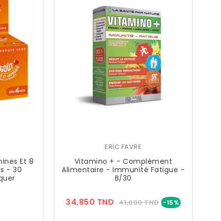
ERIC FAVRE
amines Et 8
Vitamino + - Complément
s - 30
Alimentaire - Immunité Fatigue -
quer
B/30
Prix
Prix
Prix
34,850 TND
41,000 TND
-15%
??