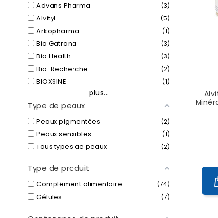
Advans Pharma
3
Alvityl
5
Arkopharma
1
Bio Gatrana
3
Bio Health
3
Bio-Recherche
2
BIOXSINE
1
plus...
Alvi
Minér
Type de peaux
Peaux pigmentées
2
Peaux sensibles
1
Tous types de peaux
2
Type de produit
Complément alimentaire
74
Gélules
7