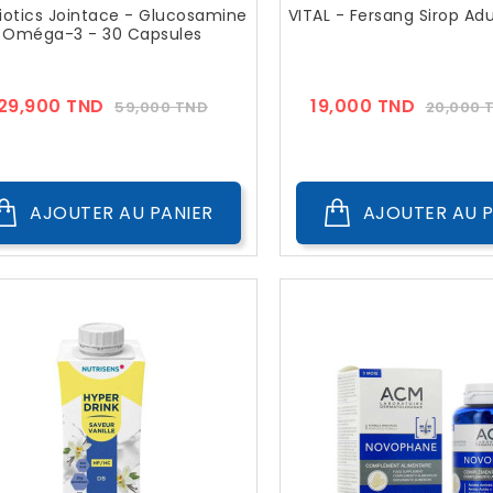
iotics Jointace - Glucosamine
VITAL - Fersang Sirop Adu
Oméga-3 - 30 Capsules
Prix
Prix
Prix
29,900 TND
19,000 TND
59,000 TND
20,000 
??
??
Public
Public
AJOUTER AU PANIER
AJOUTER AU P