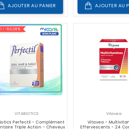
AJOUTER AU PANIER
AJOUTER AU P
O !
-50,08%
VITABIOTICS
Vitavea
iotics Perfectil - Complément
Vitavea - Multivit
ntaire Triple Action - Cheveux
Effervescents - 24 C