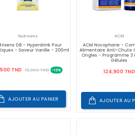
Nutrisens
ACM
trisens DB - Hyperdrink Pour
ACM Novophane - Co
tiques - Saveur Vanille - 200ml
Alimentaire Anti-Chute 
Ongles - Programme 3 M
Gélules
Prix
Prix
,500 TND
15,000 TND
-10%
124,900 TND
??
Public
AJOUTER AU PANIER
AJOUTER AU P