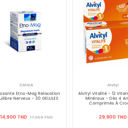
DAHLIA
Alvityl
osante Etno-Mag Relaxation
Alvityl Vitalité - 12 Vit
uilibre Nerveux - 30 GELULES
Minéraux - Dès 4 An
Comprimés À Cro
Prix
Prix
14,900 TND
29,900 TND
17,000 TND
??