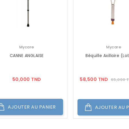
Mycare
Mycare
CANNE ANGLAISE
Béquille Axillaire (lo
Prix
Prix
50,000 TND
58,500 TND
65,000 
??
Public
AJOUTER AU PANIER
AJOUTER AU P