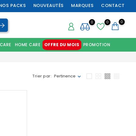
NOS PACKS
NOUVEAUTÉS
MARQUES
CONTACT
0
0
0
 CARE
HOME CARE
OFFRE DU MOIS
PROMOTION
Chaussures orthopédiques professionnelles
Trier par:
Pertinence