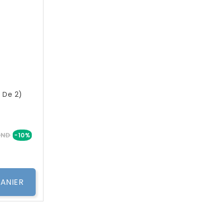
t De 2)
Prix
TND
-10%
ANIER