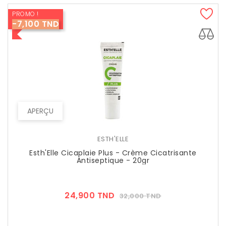
PROMO !
-7,100 TND
APERÇU
ESTH'ELLE
Esth'Elle Cicaplaie Plus - Crème Cicatrisante
Antiseptique - 20gr
Prix
Prix
24,900 TND
32,000 TND
??
Public