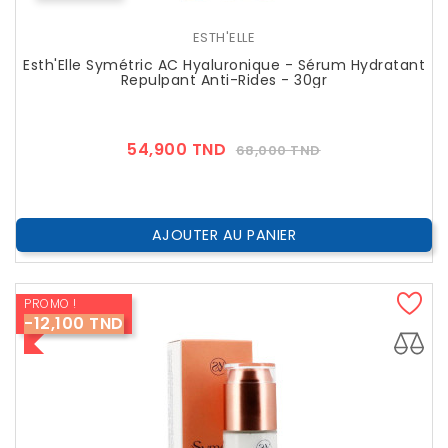
ESTH'ELLE
Esth'Elle Symétric AC Hyaluronique - Sérum Hydratant
Repulpant Anti-Rides - 30gr
Prix
Prix
54,900 TND
68,000 TND
??
Public
AJOUTER AU PANIER
PROMO !
-12,100 TND