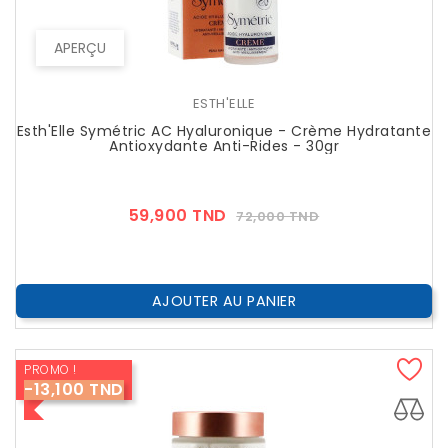
APERÇU
ESTH'ELLE
Esth'Elle Symétric AC Hyaluronique - Crème Hydratante
Antioxydante Anti-Rides - 30gr
Prix
Prix
59,900 TND
72,000 TND
??
Public
AJOUTER AU PANIER
PROMO !
-13,100 TND