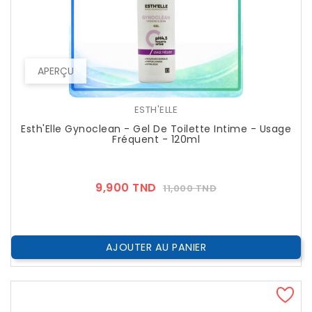
APERÇU
ESTH'ELLE
Esth'Elle Gynoclean - Gel De Toilette Intime - Usage
Fréquent - 120ml
Prix
Prix
9,900 TND
11,000 TND
??
Public
AJOUTER AU PANIER