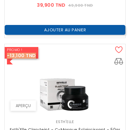
Prix
Prix
39,900 TND
49,900 TND
??
Public
AJOUTER AU PANIER
PROMO !
-13,100 TND
APERÇU
ESTH'ELLE
Esth'Elle Claryteint - C-Masque Éclaircissant - 50gr