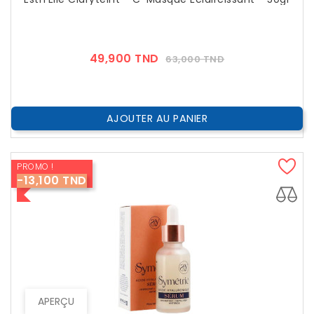
Prix
Prix
49,900 TND
63,000 TND
??
Public
AJOUTER AU PANIER
PROMO !
-13,100 TND
APERÇU