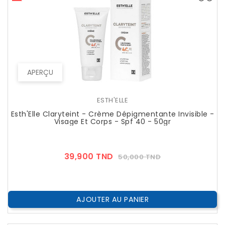
APERÇU
ESTH'ELLE
Esth'Elle Claryteint - Crème Dépigmentante Invisible -
Visage Et Corps - Spf 40 - 50gr
Prix
Prix
39,900 TND
50,000 TND
??
Public
AJOUTER AU PANIER