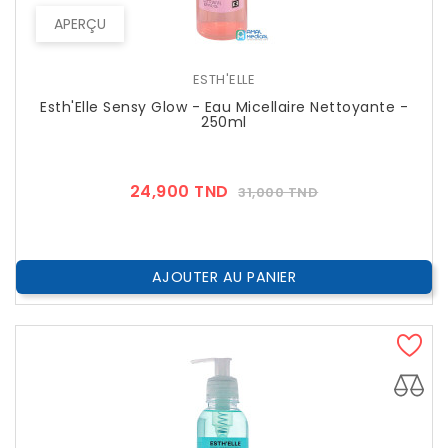
APERÇU
ESTH'ELLE
Esth'Elle Sensy Glow - Eau Micellaire Nettoyante -
250ml
Prix
Prix
24,900 TND
31,000 TND
??
Public
AJOUTER AU PANIER