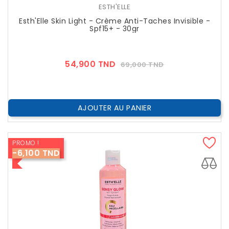
ESTH'ELLE
Esth'Elle Skin Light - Crème Anti-Taches Invisible -
Spf15+ - 30gr
Prix
Prix
54,900 TND
69,000 TND
??
Public
AJOUTER AU PANIER
PROMO !
-6,100 TND