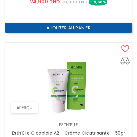
Prix
Prix
24,900 TND
31,000 TND
-19,68%
??
Public
AJOUTER AU PANIER
APERÇU
ESTH'ELLE
Esth'Elle Cicaplaie A2 - Crème Cicatrisante - 50gr