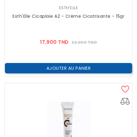
ESTH'ELLE
Esth'Elle Cicaplaie A2 - Crème Cicatrisante - 15gr
Prix
Prix
17,900 TND
22,000 TND
??
Public
AJOUTER AU PANIER