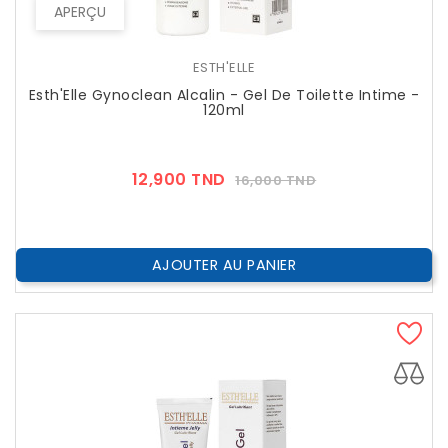
APERÇU
ESTH'ELLE
Esth'Elle Gynoclean Alcalin - Gel De Toilette Intime -
120ml
Prix
Prix
12,900 TND
16,000 TND
??
Public
AJOUTER AU PANIER