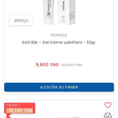
APERÇU
ESTH'ELLE
Esth'Elle - Gel Intime Lubrifiant - 50gr
Prix
Prix
9,900 TND
13,000 TND
??
Public
AJOUTER AU PANIER
PROMO !
-10,100 TND