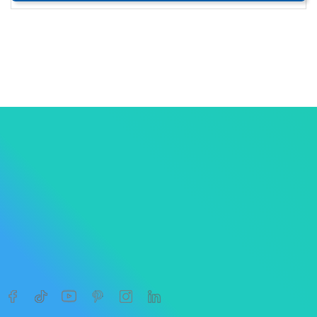
1
2
3




