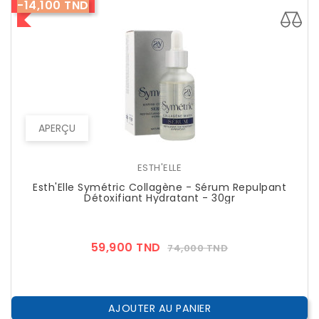
-14,100 TND
APERÇU
ESTH'ELLE
Esth'Elle Symétric Collagène - Sérum Repulpant
Détoxifiant Hydratant - 30gr
Prix
Prix
59,900 TND
74,000 TND
??
Public
AJOUTER AU PANIER