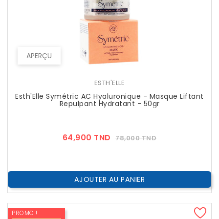
APERÇU
ESTH'ELLE
Esth'Elle Symétric AC Hyaluronique - Masque Liftant
Repulpant Hydratant - 50gr
Prix
Prix
64,900 TND
78,000 TND
??
Public
AJOUTER AU PANIER
PROMO !