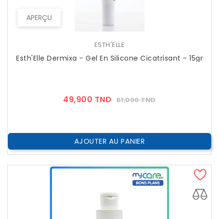
APERÇU
ESTH'ELLE
Esth'Elle Dermixa - Gel En Silicone Cicatrisant - 15gr
Prix
Prix
49,900 TND
61,000 TND
??
Public
AJOUTER AU PANIER