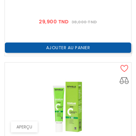
Prix
Prix
29,900 TND
38,000 TND
??
Public
AJOUTER AU PANIER
APERÇU