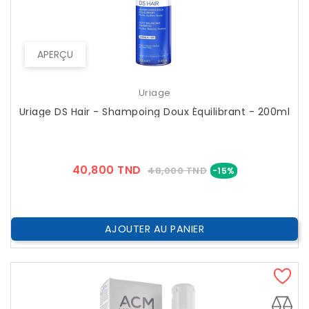
APERÇU
Uriage
Uriage DS Hair - Shampoing Doux Équilibrant - 200ml
Prix
Prix
40,800 TND
48,000 TND
-15%
??
Public
AJOUTER AU PANIER