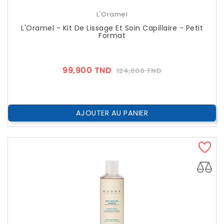
L'Oramel
L'Oramel - Kit De Lissage Et Soin Capillaire - Petit
Format
Prix
Prix
99,900 TND
124,000 TND
??
Public
AJOUTER AU PANIER