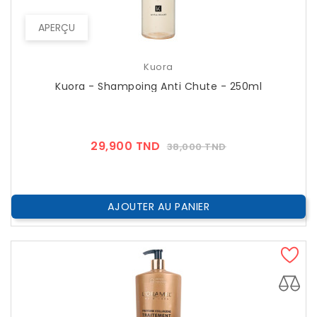
APERÇU
Kuora
Kuora - Shampoing Anti Chute - 250ml
Prix
Prix
29,900 TND
38,000 TND
??
Public
AJOUTER AU PANIER