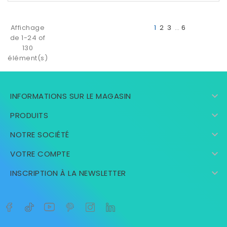
Affichage
1
2
3
…
6
de 1-24 of
130
élément(s)

INFORMATIONS SUR LE MAGASIN

PRODUITS

NOTRE SOCIÉTÉ

VOTRE COMPTE

INSCRIPTION À LA NEWSLETTER