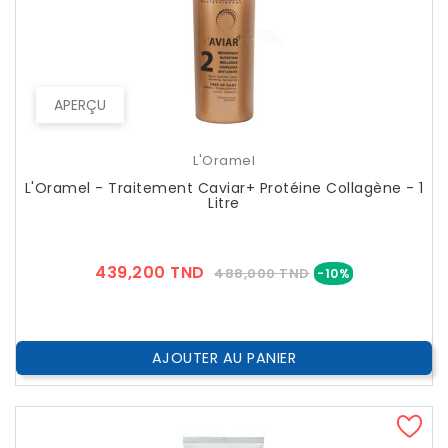
APERÇU
L'Oramel
L'Oramel - Traitement Caviar+ Protéine Collagène - 1
Litre
Prix
Prix
439,200 TND
488,000 TND
-10%
??
Public
AJOUTER AU PANIER