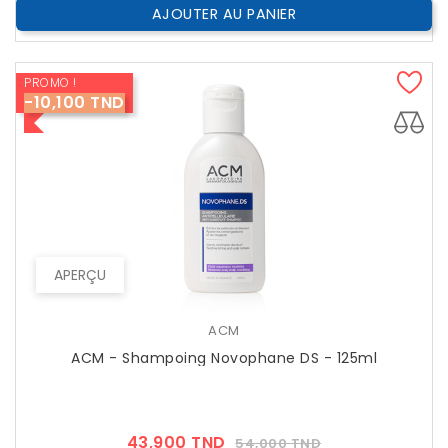
AJOUTER AU PANIER
PROMO !
-10,100 TND
APERÇU
ACM
ACM - Shampoing Novophane DS - 125ml
Prix
Prix
43,900 TND
54,000 TND