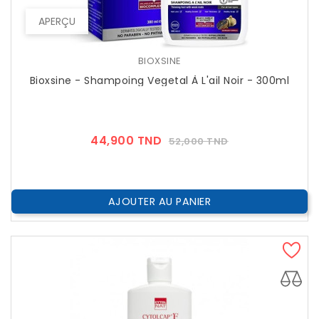
APERÇU
BIOXSINE
Bioxsine - Shampoing Vegetal À L'ail Noir - 300ml
Prix
Prix
44,900 TND
52,000 TND
??
Public
AJOUTER AU PANIER