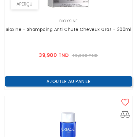
APERÇU
BIOXSINE
Bioxine - Shampoing Anti Chute Cheveux Gras - 300ml
Prix
Prix
39,900 TND
49,000 TND
??
Public
AJOUTER AU PANIER