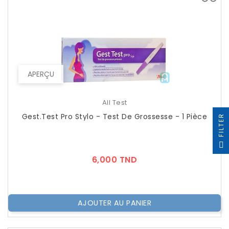
APERÇU
All Test
Gest.Test Pro Stylo - Test De Grossesse - 1 Pièce
R
F
I
L
T
E
Prix
6,000 TND
AJOUTER AU PANIER