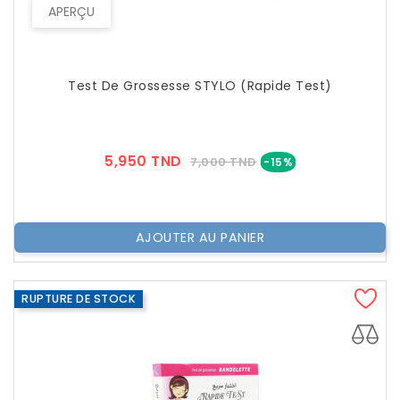
APERÇU
Test De Grossesse STYLO (Rapide Test)
Prix
Prix
5,950 TND
7,000 TND
-15%
??
Public
AJOUTER AU PANIER
RUPTURE DE STOCK