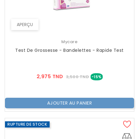
APERÇU
Mycare
Test De Grossesse - Bandelettes - Rapide Test
Prix
Prix
2,975 TND
3,500 TND
-15%
??
Public
AJOUTER AU PANIER
RUPTURE DE STOCK