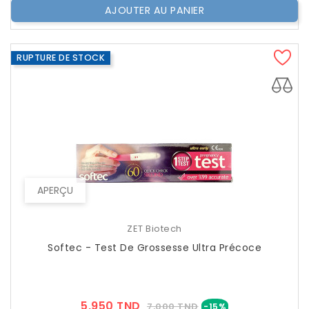
AJOUTER AU PANIER
RUPTURE DE STOCK
APERÇU
ZET Biotech
Softec - Test De Grossesse Ultra Précoce
Prix
Prix
5,950 TND
7,000 TND
-15%