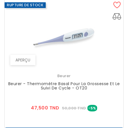
RUPTURE DE STOCK
APERÇU
Beurer
Beurer - Thermomètre Basal Pour La Grossesse Et Le
Suivi De Cycle - OT20
Prix
Prix
47,500 TND
50,000 TND
-5%
??
Public