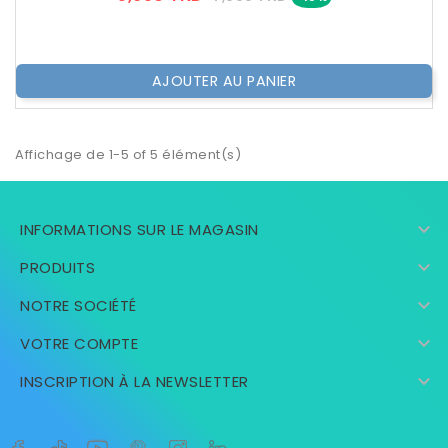
??
Public
AJOUTER AU PANIER
Affichage de 1-5 of 5 élément(s)

INFORMATIONS SUR LE MAGASIN

PRODUITS

NOTRE SOCIÉTÉ

VOTRE COMPTE

INSCRIPTION À LA NEWSLETTER