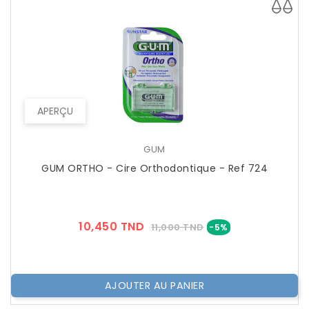
APERÇU
GUM
GUM ORTHO - Cire Orthodontique - Ref 724
Prix
Prix
10,450 TND
11,000 TND
-5%
??
Public
AJOUTER AU PANIER