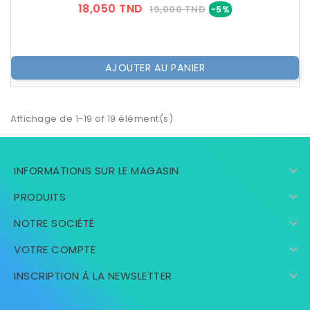
Prix
Prix
18,050 TND
19,000 TND
-5%
??
Public
AJOUTER AU PANIER
Affichage de 1-19 of 19 élément(s)

INFORMATIONS SUR LE MAGASIN

PRODUITS

NOTRE SOCIÉTÉ

VOTRE COMPTE

INSCRIPTION À LA NEWSLETTER