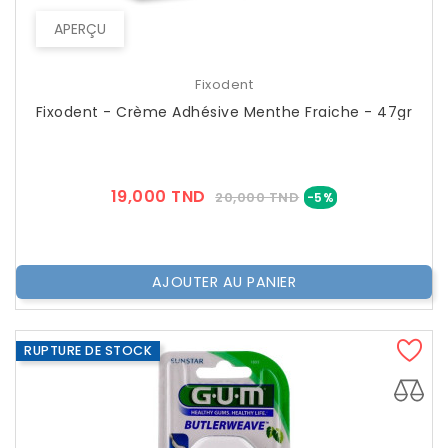
APERÇU
Fixodent
Fixodent - Crème Adhésive Menthe Fraiche - 47gr
Prix
Prix
19,000 TND
20,000 TND
-5%
??
Public
AJOUTER AU PANIER
RUPTURE DE STOCK