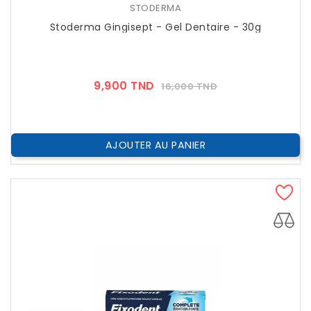
STODERMA
Stoderma Gingisept - Gel Dentaire - 30g
Prix
Prix
9,900 TND
16,000 TND
??
Public
AJOUTER AU PANIER