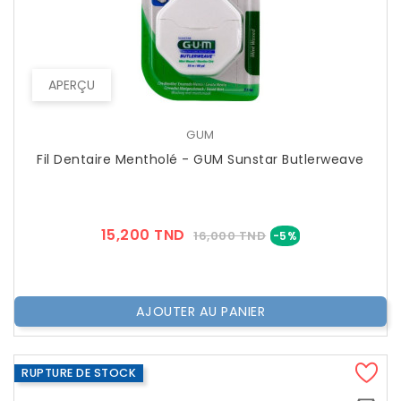
APERÇU
GUM
Fil Dentaire Mentholé - GUM Sunstar Butlerweave
Prix
Prix
15,200 TND
16,000 TND
-5%
??
Public
AJOUTER AU PANIER
RUPTURE DE STOCK