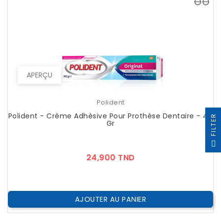
APERÇU
Polident
Polident - Crème Adhèsive Pour Prothèse Dentaire - 40
R
Gr
F
I
L
T
E
Prix
24,900 TND
AJOUTER AU PANIER