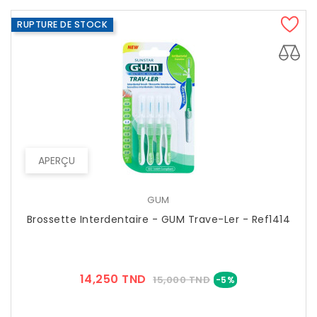
RUPTURE DE STOCK
APERÇU
GUM
Brossette Interdentaire - GUM Trave-Ler - Ref1414
Prix
Prix
14,250 TND
15,000 TND
-5%
??
Public