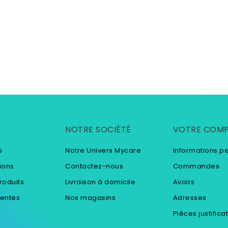
NOTRE SOCIÉTÉ
VOTRE COM
s
Notre Univers Mycare
Informations p
ions
Contactez-nous
Commandes
roduits
Livraison à domicile
Avoirs
ventes
Nos magasins
Adresses
Pièces justifica