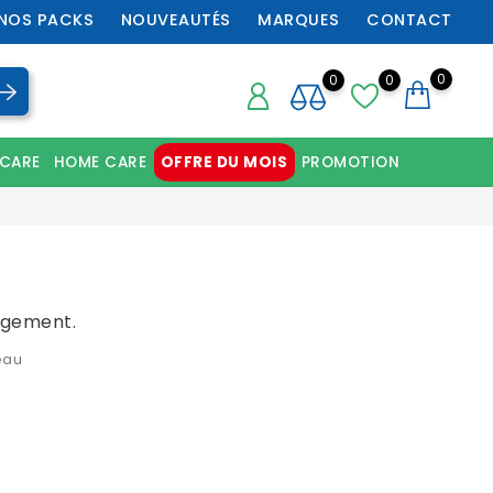
NOS PACKS
NOUVEAUTÉS
MARQUES
CONTACT
0
0
0
 CARE
HOME CARE
OFFRE DU MOIS
PROMOTION
Chaussures orthopédiques professionnelles
ngement.
eau