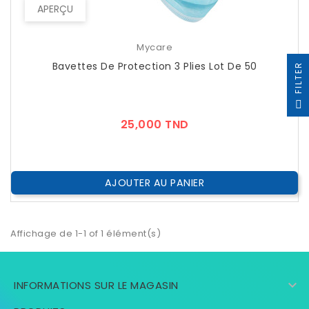
APERÇU
Mycare
Bavettes De Protection 3 Plies Lot De 50
R
F
I
L
T
E
Prix
25,000 TND
AJOUTER AU PANIER
Affichage de 1-1 of 1 élément(s)

INFORMATIONS SUR LE MAGASIN