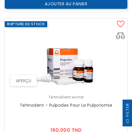
AJOUTER AU PANIER
RUPTURE DE STOCK
APERÇU
TehnoDent world
Tehnodent - Pulpodex Pour La Pulpotomie
R
F
I
L
T
E
Prix
190,000 TND