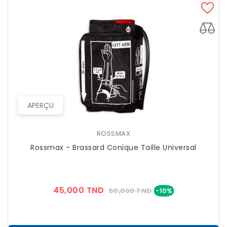
APERÇU
ROSSMAX
Rossmax - Brassard Conique Taille Universal
Prix
Prix
45,000 TND
50,000 TND
-10%
??
Public