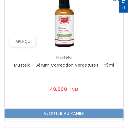
F
I
L
T
E
APERÇU
Mustela
Mustela - Sérum Correction Vergetures - 45ml
Prix
48,000 TND
AJOUTER AU PANIER