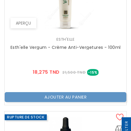
APERÇU
ESTH'ELLE
Esth'elle Vergum - Crème Anti-Vergetures - 100ml
Prix
Prix
18,275 TND
21,500 TND
-15%
??
Public
AJOUTER AU PANIER
RUPTURE DE STOCK
R