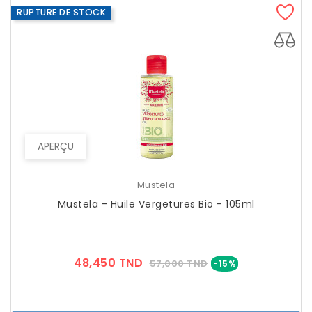
RUPTURE DE STOCK
APERÇU
Mustela
Mustela - Huile Vergetures Bio - 105ml
Prix
Prix
48,450 TND
57,000 TND
-15%
??
Public