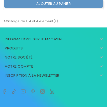
AJOUTER AU PANIER
Affichage de 1-4 of 4 élément(s)

INFORMATIONS SUR LE MAGASIN

PRODUITS

NOTRE SOCIÉTÉ

VOTRE COMPTE

INSCRIPTION À LA NEWSLETTER