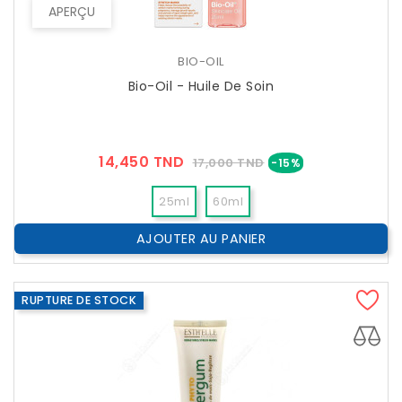
APERÇU
BIO-OIL
Bio-Oil - Huile De Soin
Prix
Prix
14,450 TND
17,000 TND
-15%
??
Public
25ml
60ml
AJOUTER AU PANIER
RUPTURE DE STOCK