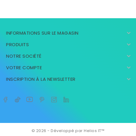

INFORMATIONS SUR LE MAGASIN

PRODUITS

NOTRE SOCIÉTÉ

VOTRE COMPTE

INSCRIPTION À LA NEWSLETTER
© 2026 - Développé par Helios IT™