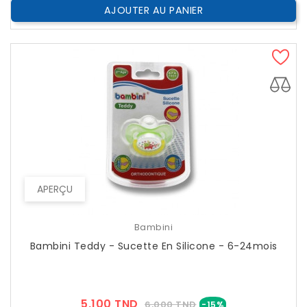
AJOUTER AU PANIER
APERÇU
Bambini
Bambini Teddy - Sucette En Silicone - 6-24mois
Prix
Prix
5,100 TND
6,000 TND
-15%