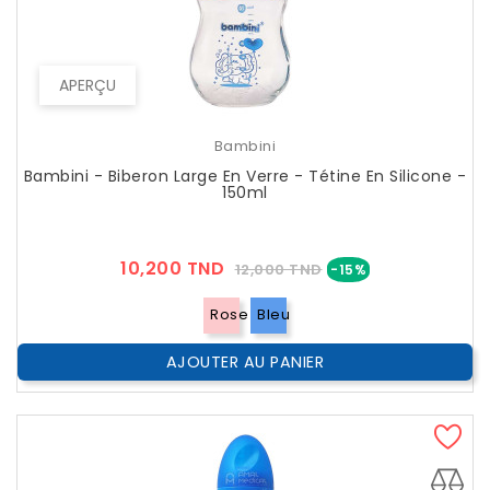
APERÇU
Bambini
Bambini - Biberon Large En Verre - Tétine En Silicone -
150ml
Prix
Prix
10,200 TND
12,000 TND
-15%
??
Public
Rose
Bleu
AJOUTER AU PANIER