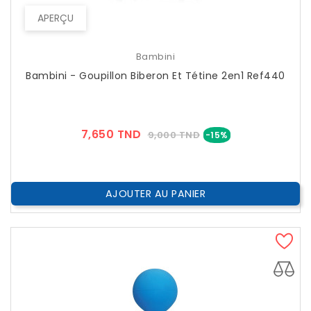
APERÇU
Bambini
Bambini - Goupillon Biberon Et Tétine 2en1 Ref440
Prix
Prix
7,650 TND
9,000 TND
-15%
??
Public
AJOUTER AU PANIER