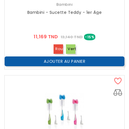
Bambini
Bambini - Sucette Teddy - 1er Âge
Prix
Prix
11,169 TND
13,140 TND
-15%
??
Public
Rouge
Vert
AJOUTER AU PANIER