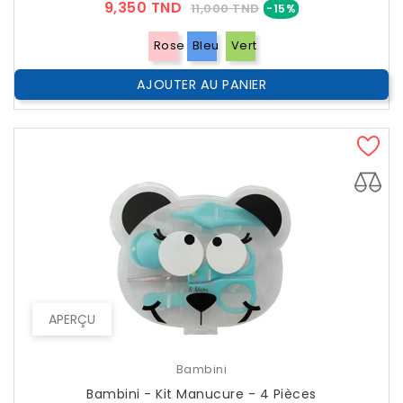
Prix
Prix
9,350 TND
11,000 TND
-15%
??
Public
Rose
Bleu
Vert
AJOUTER AU PANIER
APERÇU
Bambini
Bambini - Kit Manucure - 4 Pièces