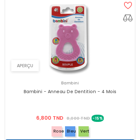
APERÇU
Bambini
Bambini - Anneau De Dentition - 4 Mois
Prix
Prix
6,800 TND
8,000 TND
-15%
??
Public
Rose
Bleu
Vert