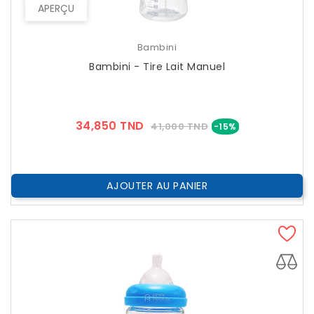
APERÇU
Bambini
Bambini - Tire Lait Manuel
Prix
Prix
34,850 TND
41,000 TND
-15%
??
Public
AJOUTER AU PANIER