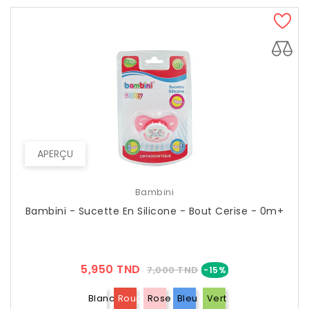
APERÇU
Bambini
Bambini - Sucette En Silicone - Bout Cerise - 0m+
Prix
Prix
5,950 TND
7,000 TND
-15%
??
Public
Blanc
Rouge
Rose
Bleu
Vert