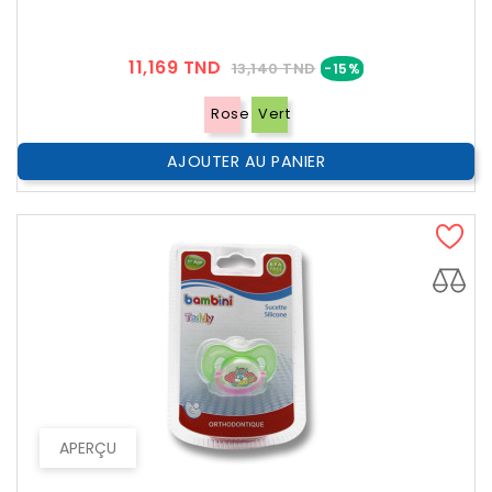
Prix
Prix
11,169 TND
13,140 TND
-15%
??
Public
Rose
Vert
AJOUTER AU PANIER
APERÇU