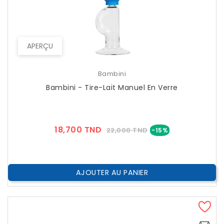
APERÇU
Bambini
Bambini - Tire-Lait Manuel En Verre
Prix
Prix
18,700 TND
22,000 TND
-15%
??
Public
AJOUTER AU PANIER