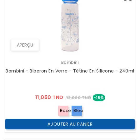
APERÇU
Bambini
Bambini - Biberon En Verre - Tétine En Silicone - 240ml
Prix
Prix
11,050 TND
13,000 TND
-15%
??
Public
Rose
Bleu
AJOUTER AU PANIER