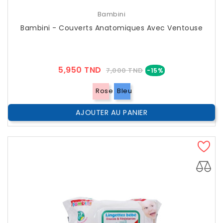
Bambini
Bambini - Couverts Anatomiques Avec Ventouse
Prix
Prix
5,950 TND
7,000 TND
-15%
??
Public
Rose
Bleu
AJOUTER AU PANIER