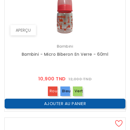
APERÇU
Bambini
Bambini - Micro Biberon En Verre - 60ml
Prix
Prix
10,900 TND
12,000 TND
??
Public
Rouge
Bleu
Vert
AJOUTER AU PANIER