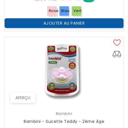
??
Public
Rose
Bleu
Vert
AJOUTER AU PANIER
APERÇU
Bambini
Bambini - Sucette Teddy - 2éme Âge