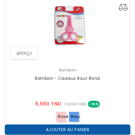
APERÇU
Bambini
Bambini - Ciseaux Bout Rond
Prix
Prix
5,950 TND
7,000 TND
-15%
??
Public
Rose
Bleu
AJOUTER AU PANIER