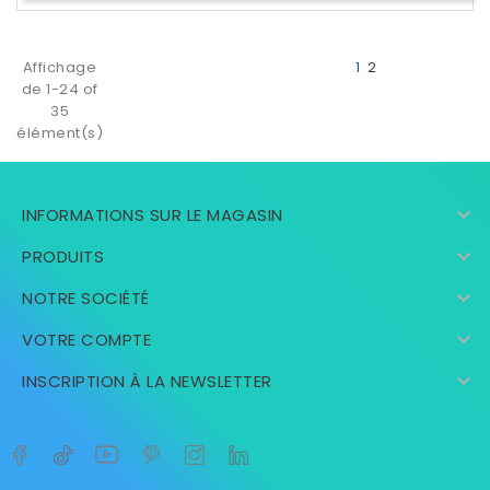
Affichage
1
2
de 1-24 of
35
élément(s)

INFORMATIONS SUR LE MAGASIN

PRODUITS

NOTRE SOCIÉTÉ

VOTRE COMPTE

INSCRIPTION À LA NEWSLETTER