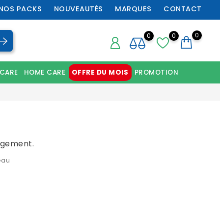
NOS PACKS
NOUVEAUTÉS
MARQUES
CONTACT
0
0
0
 CARE
HOME CARE
OFFRE DU MOIS
PROMOTION
Chaussures orthopédiques professionnelles
ngement.
eau