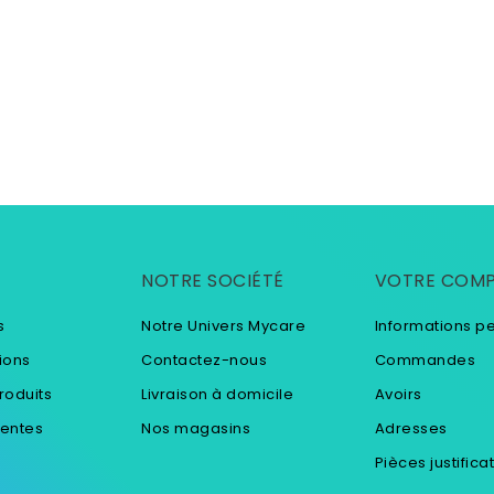
NOTRE SOCIÉTÉ
VOTRE COM
s
Notre Univers Mycare
Informations p
ions
Contactez-nous
Commandes
roduits
Livraison à domicile
Avoirs
ventes
Nos magasins
Adresses
Pièces justifica