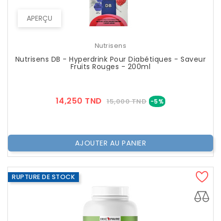
APERÇU
Nutrisens
Nutrisens DB - Hyperdrink Pour Diabétiques - Saveur
Fruits Rouges - 200ml
Prix
Prix
14,250 TND
15,000 TND
-5%
??
Public
AJOUTER AU PANIER
RUPTURE DE STOCK