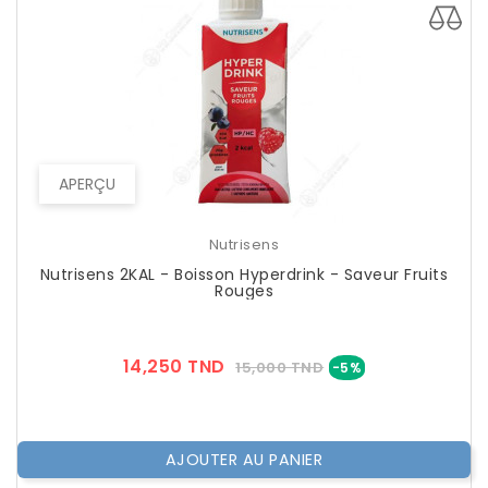
APERÇU
Nutrisens
Nutrisens 2KAL - Boisson Hyperdrink - Saveur Fruits
Rouges
Prix
Prix
14,250 TND
15,000 TND
-5%
??
Public
AJOUTER AU PANIER