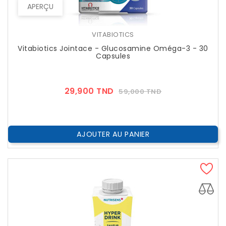
APERÇU
VITABIOTICS
Vitabiotics Jointace - Glucosamine Oméga-3 - 30
Capsules
Prix
Prix
29,900 TND
59,000 TND
??
Public
AJOUTER AU PANIER