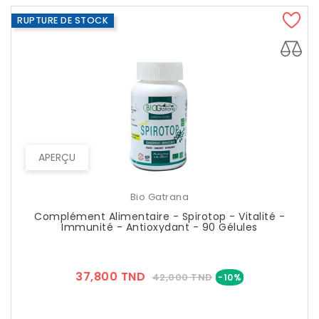
RUPTURE DE STOCK
APERÇU
Bio Gatrana
Complément Alimentaire - Spirotop - Vitalité -
Immunité - Antioxydant - 90 Gélules
Prix
Prix
37,800 TND
42,000 TND
-10%
??
Public