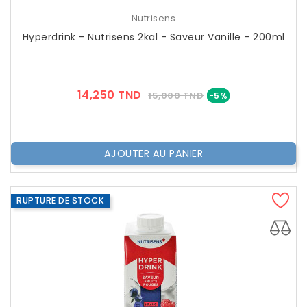
Nutrisens
Hyperdrink - Nutrisens 2kal - Saveur Vanille - 200ml
Prix
Prix
14,250 TND
15,000 TND
-5%
??
Public
AJOUTER AU PANIER
RUPTURE DE STOCK