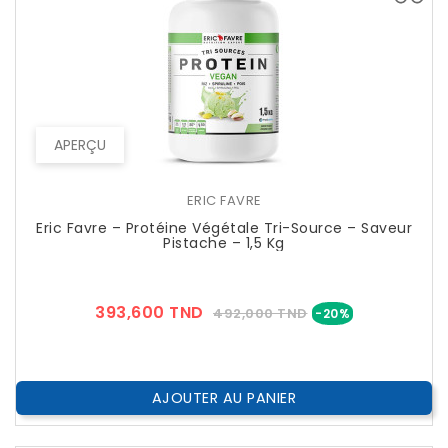
APERÇU
ERIC FAVRE
Eric Favre – Protéine Végétale Tri-Source – Saveur
Pistache – 1,5 Kg
Prix
Prix
393,600 TND
492,000 TND
-20%
??
Public
AJOUTER AU PANIER