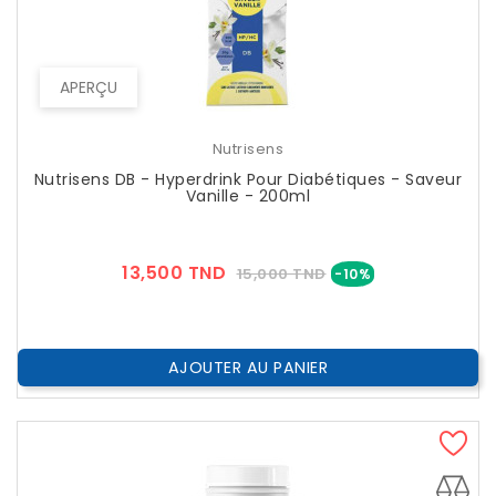
APERÇU
Nutrisens
Nutrisens DB - Hyperdrink Pour Diabétiques - Saveur
Vanille - 200ml
Prix
Prix
13,500 TND
15,000 TND
-10%
??
Public
AJOUTER AU PANIER