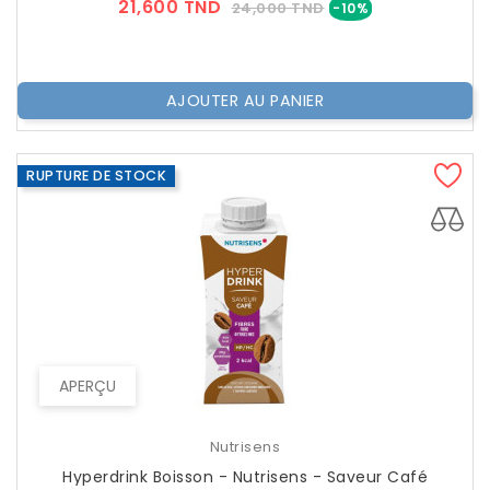
Prix
Prix
21,600 TND
24,000 TND
-10%
??
Public
AJOUTER AU PANIER
RUPTURE DE STOCK
APERÇU
Nutrisens
Hyperdrink Boisson - Nutrisens - Saveur Café