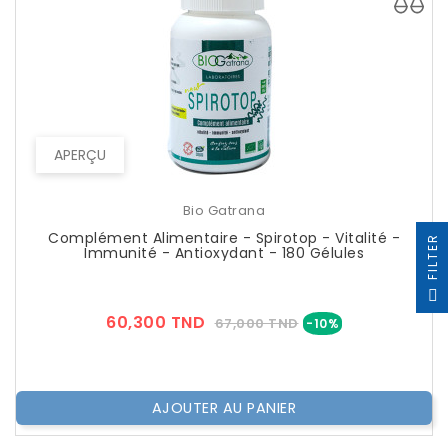
APERÇU
Bio Gatrana
Complément Alimentaire - Spirotop - Vitalité -
R
Immunité - Antioxydant - 180 Gélules
F
I
L
T
E
Prix
Prix
60,300 TND
67,000 TND
-10%
??
Public
AJOUTER AU PANIER