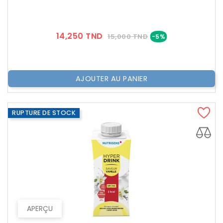
Prix
Prix
14,250 TND
15,000 TND
-5%
??
Public
AJOUTER AU PANIER
RUPTURE DE STOCK
APERÇU