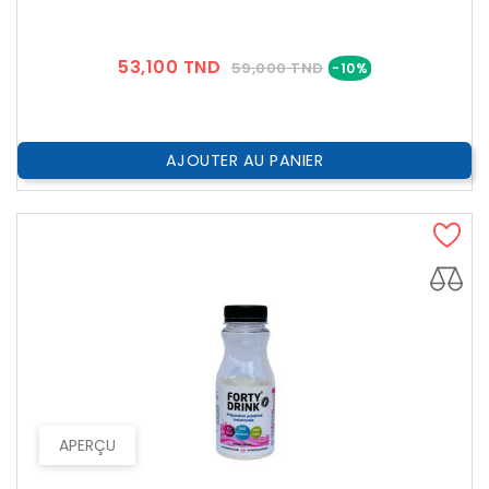
Prix
Prix
53,100 TND
59,000 TND
-10%
??
Public
AJOUTER AU PANIER
APERÇU