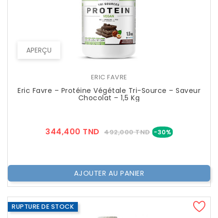
APERÇU
ERIC FAVRE
Eric Favre – Protéine Végétale Tri-Source – Saveur
Chocolat – 1,5 Kg
Prix
Prix
344,400 TND
492,000 TND
-30%
??
Public
AJOUTER AU PANIER
RUPTURE DE STOCK