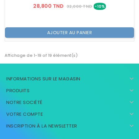
Prix
Prix
28,800 TND
32,000 TND
-10%
??
Public
AJOUTER AU PANIER
Affichage de 1-19 of 19 élément(s)

INFORMATIONS SUR LE MAGASIN

PRODUITS

NOTRE SOCIÉTÉ

VOTRE COMPTE

INSCRIPTION À LA NEWSLETTER