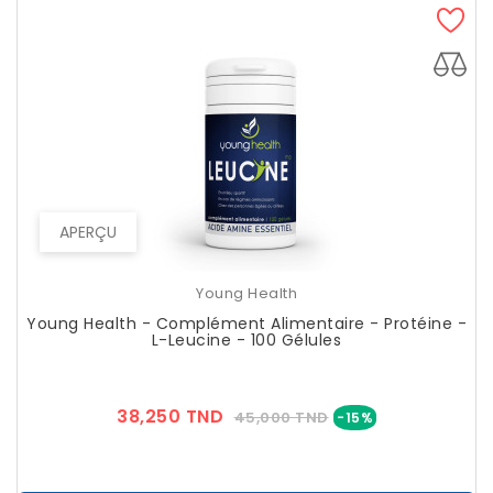
APERÇU
Young Health
Young Health - Complément Alimentaire - Protéine -
L-Leucine - 100 Gélules
Prix
Prix
38,250 TND
45,000 TND
-15%
??
Public