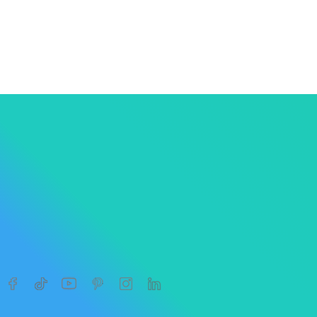
1
2
3
4




