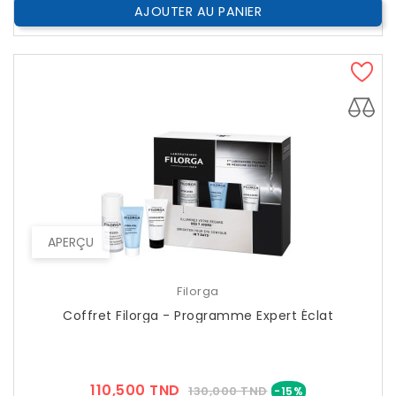
AJOUTER AU PANIER
APERÇU
Filorga
Coffret Filorga - Programme Expert Éclat
Prix
Prix
110,500 TND
130,000 TND
-15%