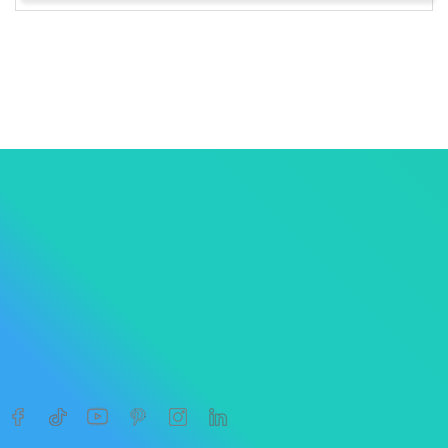
1
2




