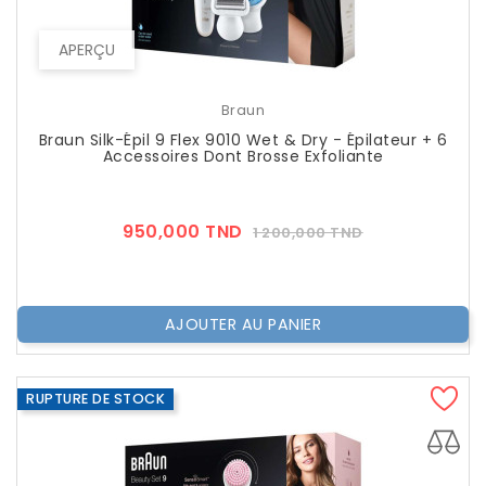
APERÇU
Braun
Braun Silk-Épil 9 Flex 9010 Wet & Dry - Épilateur + 6
Accessoires Dont Brosse Exfoliante
Prix
Prix
950,000 TND
1 200,000 TND
??
Public
AJOUTER AU PANIER
RUPTURE DE STOCK