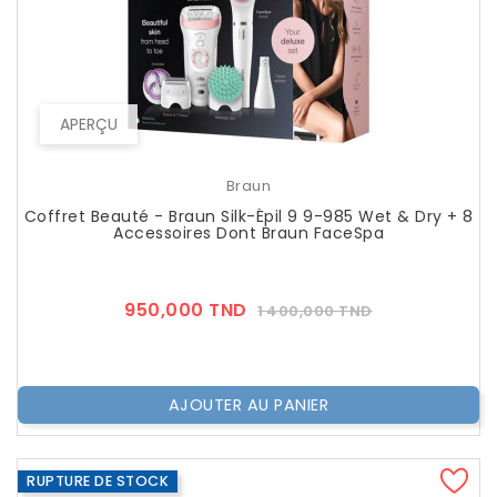
APERÇU
Braun
Coffret Beauté - Braun Silk-Épil 9 9-985 Wet & Dry + 8
Accessoires Dont Braun FaceSpa
Prix
Prix
950,000 TND
1 400,000 TND
??
Public
AJOUTER AU PANIER
RUPTURE DE STOCK