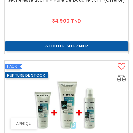
Sècheresse 250ml + Huile De Douche 75ml (offerte)
Prix
34,900 TND
AJOUTER AU PANIER
PACK
RUPTURE DE STOCK
APERÇU