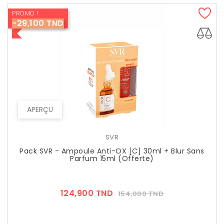
PROMO !
-29,100 TND
APERÇU
SVR
Pack SVR - Ampoule Anti-OX [C] 30ml + Blur Sans
Parfum 15ml (offerte)
Prix
Prix
124,900 TND
154,000 TND
??
Public