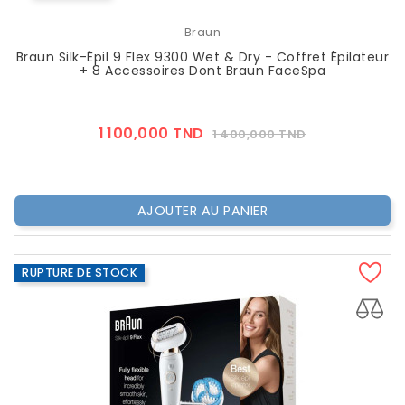
Braun
Braun Silk-Épil 9 Flex 9300 Wet & Dry - Coffret Épilateur
+ 8 Accessoires Dont Braun FaceSpa
Prix
Prix
1 100,000 TND
1 400,000 TND
??
Public
AJOUTER AU PANIER
RUPTURE DE STOCK