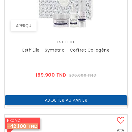
APERÇU
ESTH'ELLE
Esth'Elle - Symétric - Coffret Collagène
Prix
Prix
189,900 TND
236,000 TND
??
Public
AJOUTER AU PANIER
PROMO !
-42,100 TND