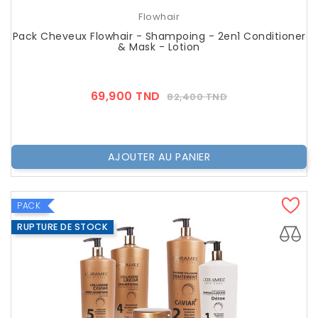
Flowhair
Pack Cheveux Flowhair - Shampoing - 2en1 Conditioner
& Mask - Lotion
Prix
Prix
69,900 TND
82,400 TND
??
Public
AJOUTER AU PANIER
PACK
RUPTURE DE STOCK