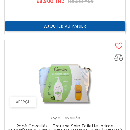
Prix
Prix
99,900 TND
105,250 TND
??
Public
AJOUTER AU PANIER
APERÇU
Rogé Cavaillès
Rogé Cavaillès - Trousse Soin Toilette Intime