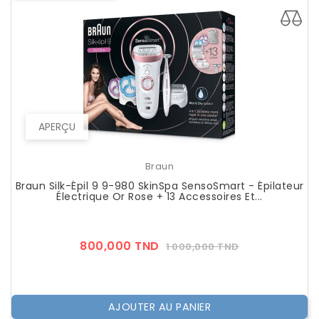
APERÇU
Braun
Braun Silk-Épil 9 9-980 SkinSpa SensoSmart - Épilateur
Électrique Or Rose + 13 Accessoires Et...
Prix
Prix
800,000 TND
1 000,000 TND
??
Public
AJOUTER AU PANIER