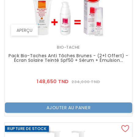
APERÇU
BIO-TACHE
Pack Bio-Taches Anti Tâches Brunes - (2+1 Offert) -
Écran Solaire Teinté Spf50 + Sérum + Émulsion...
Prix
Prix
148,650 TND
234,000 TND
??
Public
AJOUTER AU PANIER
RUPTURE DE STOCK