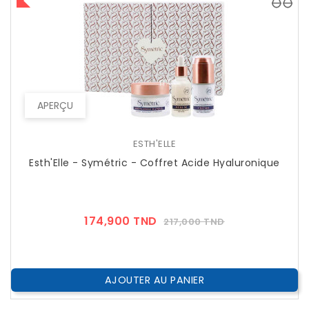
APERÇU
ESTH'ELLE
Esth'Elle - Symétric - Coffret Acide Hyaluronique
Prix
Prix
174,900 TND
217,000 TND
??
Public
AJOUTER AU PANIER