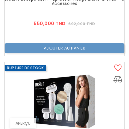
Accessoires
Prix
Prix
550,000 TND
692,000 TND
??
Public
AJOUTER AU PANIER
RUPTURE DE STOCK
APERÇU