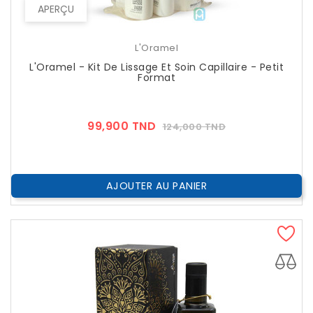
APERÇU
L'Oramel
L'Oramel - Kit De Lissage Et Soin Capillaire - Petit
Format
Prix
Prix
99,900 TND
124,000 TND
??
Public
AJOUTER AU PANIER