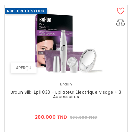
RUPTURE DE STOCK
APERÇU
Braun
Braun Silk-Épil 830 - Epilateur Électrique Visage + 3
Accessoires
Prix
Prix
280,000 TND
330,000 TND
??
Public