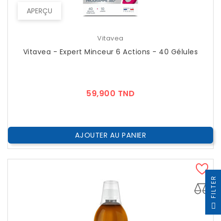
APERÇU
Vitavea
Vitavea - Expert Minceur 6 Actions - 40 Gélules
Prix
59,900 TND
AJOUTER AU PANIER
R
F
I
L
T
E