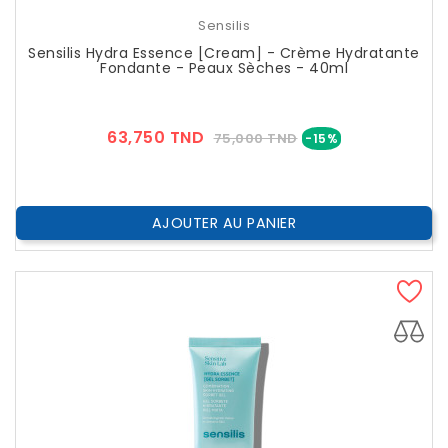
Sensilis
Sensilis Hydra Essence [Cream] - Crème Hydratante
Fondante - Peaux Sèches - 40ml
Prix
Prix
63,750 TND
75,000 TND
-15%
??
Public
AJOUTER AU PANIER