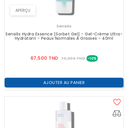
APERÇU
Sensilis
Sensilis Hydra Essence [Sorbet Gel] - Gel-Crème Ultra-
Hydratant - Peaux Normales À Grasses - 40ml
Prix
Prix
67,500 TND
75,000 TND
-10%
??
Public
AJOUTER AU PANIER