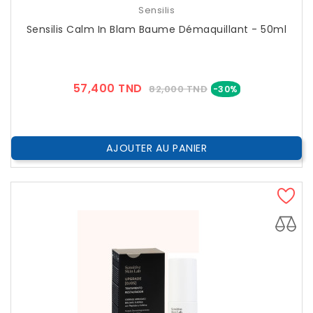
Sensilis
Sensilis Calm In Blam Baume Démaquillant - 50ml
Prix
Prix
57,400 TND
82,000 TND
-30%
??
Public
AJOUTER AU PANIER