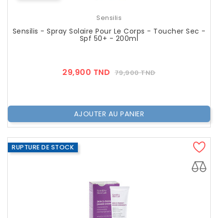
Sensilis
Sensilis - Spray Solaire Pour Le Corps - Toucher Sec -
Spf 50+ - 200ml
Prix
Prix
29,900 TND
79,900 TND
??
Public
AJOUTER AU PANIER
RUPTURE DE STOCK