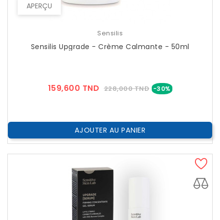
APERÇU
Sensilis
Sensilis Upgrade - Crème Calmante - 50ml
Prix
Prix
159,600 TND
228,000 TND
-30%
??
Public
AJOUTER AU PANIER