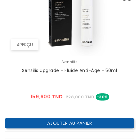
APERÇU
Sensilis
Sensilis Upgrade - Fluide Anti-Âge - 50ml
Prix
Prix
159,600 TND
228,000 TND
-30%
??
Public
AJOUTER AU PANIER