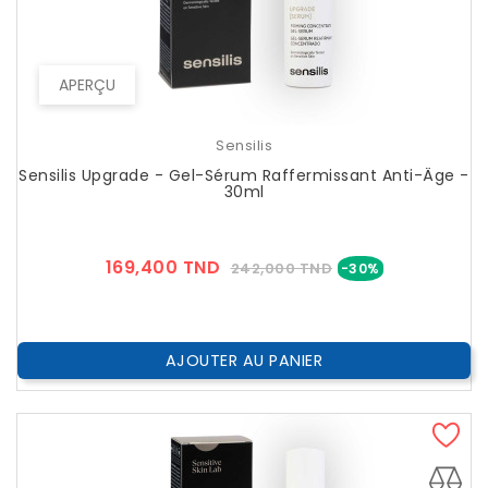
APERÇU
Sensilis
Sensilis Upgrade - Gel-Sérum Raffermissant Anti-Âge -
30ml
Prix
Prix
169,400 TND
242,000 TND
-30%
??
Public
AJOUTER AU PANIER