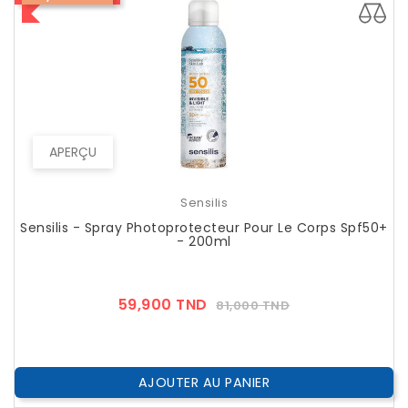
APERÇU
Sensilis
Sensilis - Spray Photoprotecteur Pour Le Corps Spf50+
- 200ml
Prix
Prix
59,900 TND
81,000 TND
??
Public
AJOUTER AU PANIER