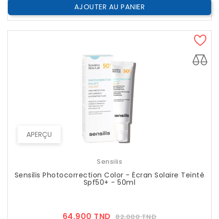
AJOUTER AU PANIER
APERÇU
Sensilis
Sensilis Photocorrection Color - Écran Solaire Teinté
Spf50+ - 50ml
Prix
Prix
64,900 TND
82,000 TND