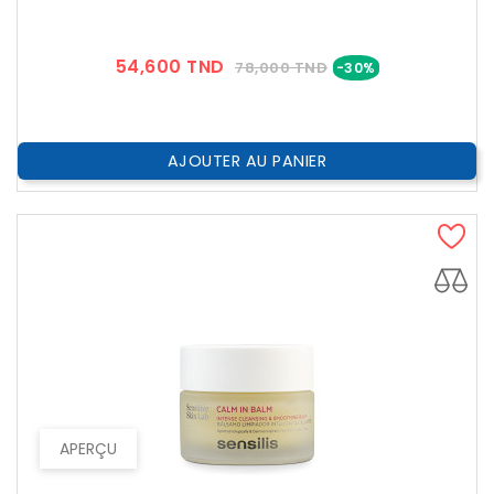
Prix
Prix
54,600 TND
78,000 TND
-30%
??
Public
AJOUTER AU PANIER
APERÇU