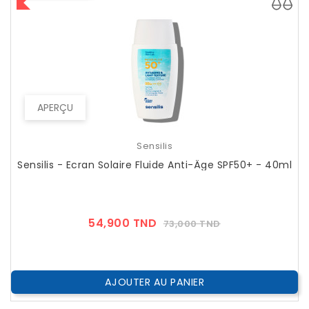
APERÇU
Sensilis
Sensilis - Ecran Solaire Fluide Anti-Âge SPF50+ - 40ml
Prix
Prix
54,900 TND
73,000 TND
??
Public
AJOUTER AU PANIER