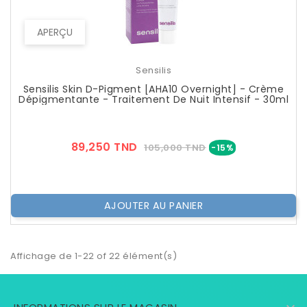
APERÇU
Sensilis
Sensilis Skin D-Pigment [AHA10 Overnight] - Crème
Dépigmentante - Traitement De Nuit Intensif - 30ml
Prix
Prix
89,250 TND
105,000 TND
-15%
??
Public
AJOUTER AU PANIER
Affichage de 1-22 of 22 élément(s)