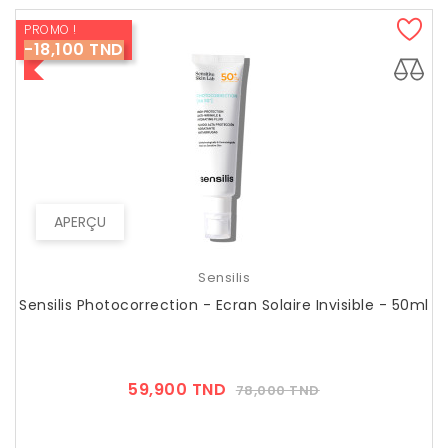
PROMO !
-18,100 TND
APERÇU
Sensilis
Sensilis Photocorrection - Ecran Solaire Invisible - 50ml
Prix
Prix
59,900 TND
78,000 TND
??
Public