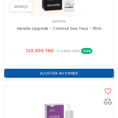
APERÇU
Sensilis
Sensilis Upgrade - Contour Des Yeux - 15ml
Prix
Prix
120,400 TND
172,000 TND
-30%
??
Public
AJOUTER AU PANIER