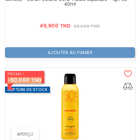
40ml
Prix
Prix
49,900 TND
68,000 TND
??
Public
AJOUTER AU PANIER
PROMO !
-50,000 TND
RUPTURE DE STOCK
APERÇU