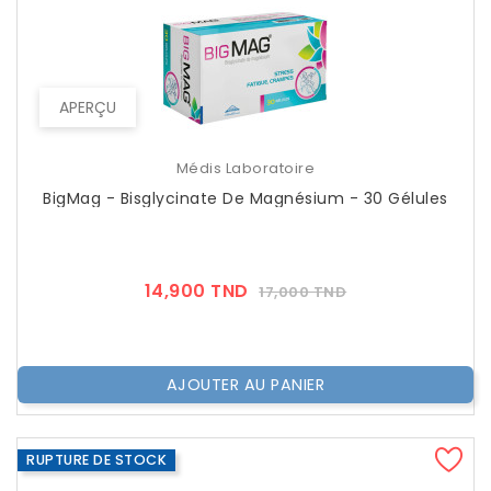
APERÇU
Médis Laboratoire
BigMag - Bisglycinate De Magnésium - 30 Gélules
Prix
Prix
14,900 TND
17,000 TND
??
Public
AJOUTER AU PANIER
RUPTURE DE STOCK