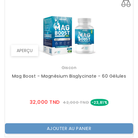
APERÇU
Giscon
Mag Boost - Magnésium Bisglycinate - 60 Gélules
Prix
Prix
32,000 TND
42,000 TND
-23,81%
??
Public
AJOUTER AU PANIER