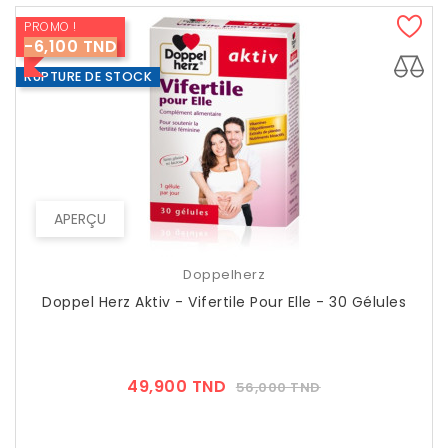
PROMO !
-6,100 TND
RUPTURE DE STOCK
APERÇU
Doppelherz
Doppel Herz Aktiv - Vifertile Pour Elle - 30 Gélules
Prix
Prix
49,900 TND
56,000 TND
??
Public