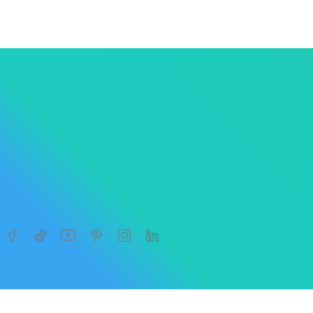




