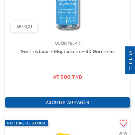
APERÇU
GUMMYBEAR
Gummybear - Magnésium - 60 Gummies
R
F
I
L
T
E
Prix
47,900 TND
AJOUTER AU PANIER
RUPTURE DE STOCK