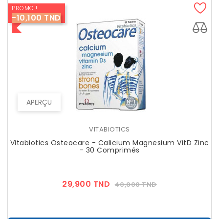
PROMO !
-10,100 TND
APERÇU
VITABIOTICS
Vitabiotics Osteocare - Calicium Magnesium VitD Zinc
- 30 Comprimés
Prix
Prix
29,900 TND
40,000 TND
??
Public