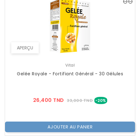
APERÇU
Vital
Gelée Royale - Fortifiant Général - 30 Gélules
Prix
Prix
26,400 TND
33,000 TND
-20%
??
Public
AJOUTER AU PANIER