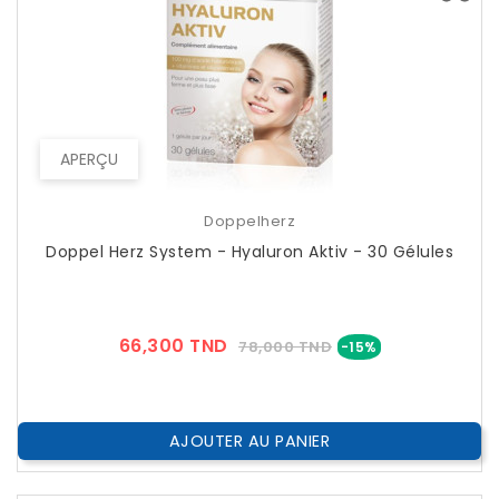
APERÇU
Doppelherz
Doppel Herz System - Hyaluron Aktiv - 30 Gélules
Prix
Prix
66,300 TND
78,000 TND
-15%
??
Public
AJOUTER AU PANIER