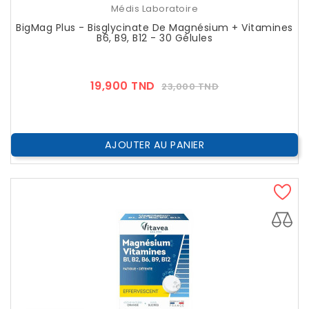
Médis Laboratoire
BigMag Plus - Bisglycinate De Magnésium + Vitamines
B6, B9, B12 - 30 Gélules
Prix
Prix
19,900 TND
23,000 TND
??
Public
AJOUTER AU PANIER