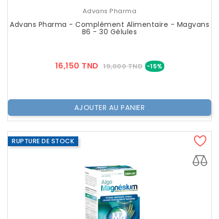
Advans Pharma
Advans Pharma - Complément Alimentaire - Magvans
B6 - 30 Gélules
Prix
Prix
16,150 TND
19,000 TND
-15%
??
Public
AJOUTER AU PANIER
RUPTURE DE STOCK