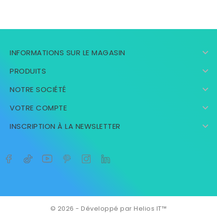

INFORMATIONS SUR LE MAGASIN

PRODUITS

NOTRE SOCIÉTÉ

VOTRE COMPTE

INSCRIPTION À LA NEWSLETTER
© 2026 - Développé par Helios IT™