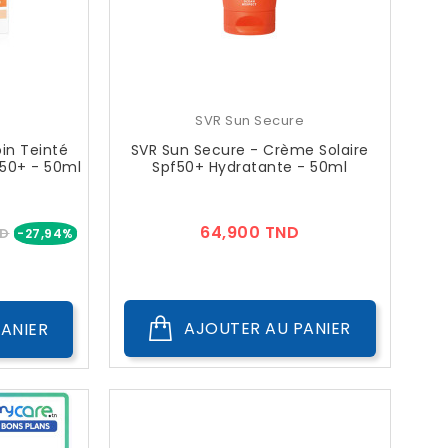
SVR Sun Secure
oin Teinté
SVR Sun Secure - Crème Solaire
F50+ - 50ml
Spf50+ Hydratante - 50ml
Prix
Prix
64,900 TND
ND
-27,94%
AJOUTER AU PANIER
ANIER