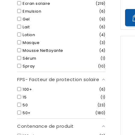
Ecran solaire
219
Emulsion
6
Gel
9
Lait
6
Lotion
4
Masque
3
Mousse Nettoyante
4
Sérum
1
Spray
10
FPS- Facteur de protection solaire
100+
6
15
1
50
23
50+
180
Contenance de produit