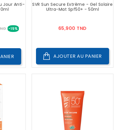
u Jour Anti-
SVR Sun Secure Extrême - Gel Solaire
30ml
Ultra-Mat Spf50+ - 50ml
Prix
Prix
65,900 TND
TND
-15%
AJOUTER AU PANIER
ANIER