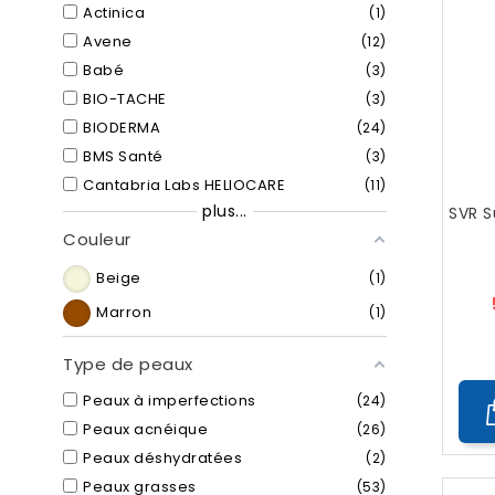
Actinica
1
Avene
12
Babé
3
BIO-TACHE
3
BIODERMA
24
BMS Santé
3
Cantabria Labs HELIOCARE
11
plus...
SVR S
Couleur
Beige
1
Marron
1
Type de peaux
Peaux à imperfections
24
Peaux acnéique
26
Peaux déshydratées
2
Peaux grasses
53