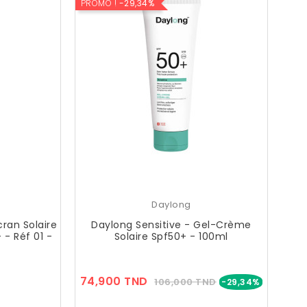
PROMO !
-29,34%
Daylong
ran Solaire
Daylong Sensitive - Gel-Crème
 - Réf 01 -
Solaire Spf50+ - 100ml
Prix
Prix
Prix
74,900 TND
106,000 TND
-29,34%
??