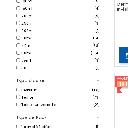
100ml
5
Derm
150ml
4
Invis
200ml
9
250ml
3
300ml
1
30ml
14
40ml
38
50ml
134
75ml
3
80
1
PROMO
Type d'écran
-19,
Invisible
131
Teinté
73
Teinte universelle
21
Type de Pack
1 acheté 1 offert
5