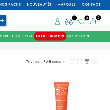
NOS PACKS
NOUVEAUTÉS
MARQUES
CONTACT
0
0
0
 CARE
HOME CARE
OFFRE DU MOIS
PROMOTION
Chaussures orthopédiques professionnelles
Trier par:
Pertinence