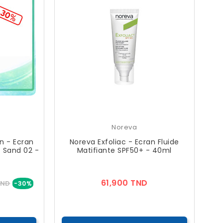
Noreva
n - Ecran
Noreva Exfoliac - Ecran Fluide
- Sand 02 -
Matifiante SPF50+ - 40ml
Prix
Prix
61,900 TND
TND
-30%