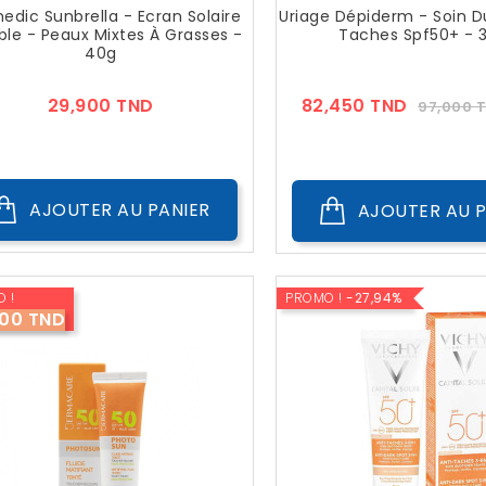
edic Sunbrella - Ecran Solaire
Uriage Dépiderm - Soin D
ible - Peaux Mixtes À Grasses -
Taches Spf50+ - 
40g
Prix
Prix
29,900 TND
82,450 TND
97,000 
??
Public
AJOUTER AU PANIER
AJOUTER AU P
 !
PROMO !
-27,94%
100 TND