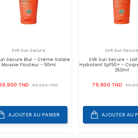
SVR Sun Secure
SVR Sun Secur
un Secure Blur - Crème Solaire
SVR Sun Secure - Lait
Mousse Flouteur - 50ml
Hydratant Spf50+ - Corps
250ml
Prix
Prix
Prix
59,900 TND
79,900 TND
66,900 TND
96,0
??
??
Public
Publi
AJOUTER AU PANIER
AJOUTER AU P