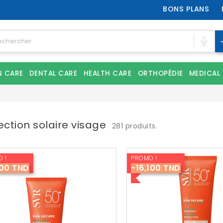
BONS PLANS
N CARE
DENTAL CARE
HEALTH CARE
ORTHOPÉDIE
MEDICAL
ection solaire visage
281 produits.
 !
PROMO !
00 TND
-16,100 TND