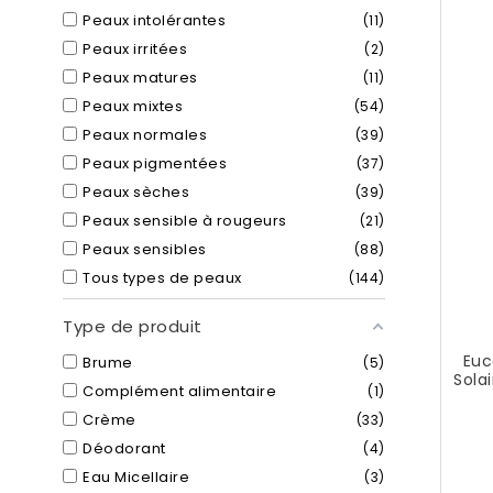
Peaux intolérantes
11
Peaux irritées
2
Peaux matures
11
Peaux mixtes
54
Peaux normales
39
Peaux pigmentées
37
Peaux sèches
39
Peaux sensible à rougeurs
21
Peaux sensibles
88
Tous types de peaux
144
Type de produit
Euc
Brume
5
Sola
Complément alimentaire
1
Crème
33
Déodorant
4
Eau Micellaire
3