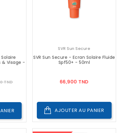
e
SVR Sun Secure
 Solaire
SVR Sun Secure - Ecran Solaire Fluide
 & Visage -
Spf50+ - 50ml
Prix
Prix
66,900 TND
00 TND
c
AJOUTER AU PANIER
ANIER