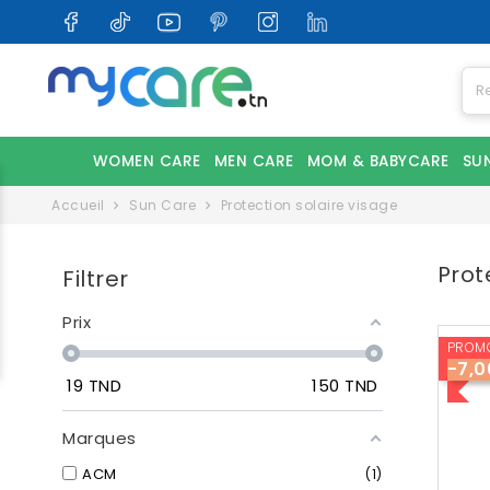
WOMEN CARE
MEN CARE
MOM & BABYCARE
SU
Accueil
Sun Care
Protection solaire visage
Prot
Filtrer
Prix
PROMO
-7,0
19
TND
150
TND
Marques
ACM
1