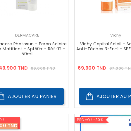
DERMACARE
Vichy
care Photosun - Ecran Solaire
Vichy Capital Soleil - S
e Matifiant - Spf50+ - Réf 02 -
Anti-Tâches 3-En-1 - SP
50ml
Prix
Prix
Prix
49,900 TND
69,900 TND
69,000 TND
97,000 T
??
??
Public
Public
AJOUTER AU PANIER
AJOUTER AU P
 !
PROMO !
-30%
100 TND