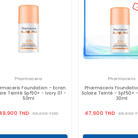
Pharmaceris
Pharmaceris
rmaceris Foundation - Ecran
Pharmaceris Foundatio
ire Teinté Spf50+ - Ivory 01 -
Solaire Teinté - Spf50+ 
50ml
30ml
Prix
Prix
Prix
49,900 TND
47,600 TND
68,000 TND
68,000 
??
??
Public
Public