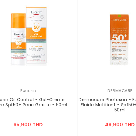
Eucerin
DERMACARE
erin Oil Control - Gel-Crème
Dermacare Photosun - Ec
ire Spf50+ Peau Grasse - 50ml
Fluide Matifiant - Spf50+
50ml
Prix
65,900 TND
49,900 TND