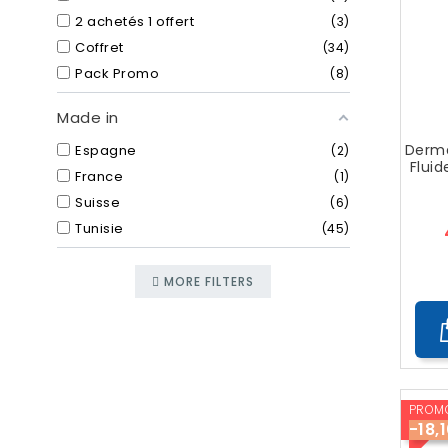
2 achetés 1 offert
3
Coffret
34
Pack Promo
8
Made in
Derma
Espagne
2
Fluid
France
1
Suisse
6
Tunisie
45
MORE FILTERS
PROMO
-18,