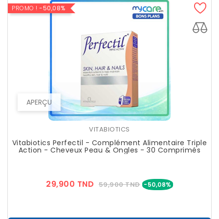
PROMO !
-50,08%
APERÇU
VITABIOTICS
Vitabiotics Perfectil - Complément Alimentaire Triple
Action - Cheveux Peau & Ongles - 30 Comprimés
Prix
Prix
29,900 TND
59,900 TND
-50,08%
??
Public