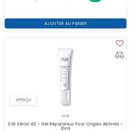
??
Public
AJOUTER AU PANIER
APERÇU
SVR
SVR Xérial 40 - Gel Réparateur Pour Ongles Abîmés -
10ml