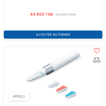
Prix
Prix
44,900 TND
56,000 TND
??
Public
AJOUTER AU PANIER
APERÇU