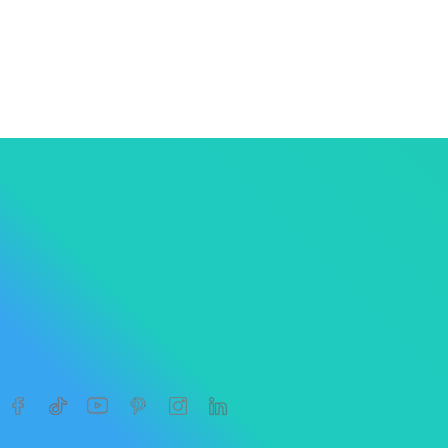
1
2




