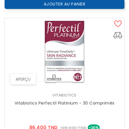
AJOUTER AU PANIER
APERÇU
VITABIOTICS
Vitabiotics Perfectil Platinium - 30 Comprimés
Prix
Prix
86,400 TND
108,000 TND
-20%