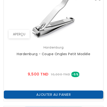
APERÇU
Hardenburg
Hardenburg - Coupe Ongles Petit Modèle
Prix
Prix
9,500 TND
10,000 TND
-5%
??
Public
AJOUTER AU PANIER